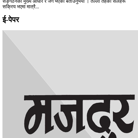
सङ्गठनको मुख्य आधार र जग भएको बताउनुभयो । तल्लो तहका सेलहरू
सक्रिय भएमा मात्रै...
ई-पेपर