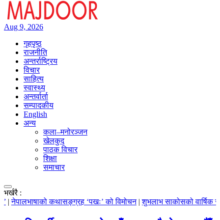
Aug 9, 2026
गृहपृष्ठ
राजनीति
अन्तर्राष्ट्रिय
विचार
साहित्य
स्वास्थ्य
अन्तर्वार्ता
सम्पादकीय
English
अन्य
कला–मनोरञ्जन
खेलकुद
पाठक विचार
शिक्षा
समाचार
भर्खरै :
को कथासङ्ग्रह ‘पखः’ को विमोचन
|
शुभलाभ साकोसको वार्षिक समीक्षा सम्पन्न
|
स