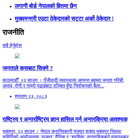
लगानी बोर्ड नेपालको हितमा छैन
मुख्यमन्त्री एउटा ठेकेदारको सट्टा अर्को ठेकेदार !
राजनीति
सबै हेर्नुहोस्
जनताले कसबाट सिक्ने ?
काठमाडौँ, २३ साउन । पुँजीवादी व्यवस्थामा अत्यन्त बहुमत जनता गरिबी,
अभाव, रोगी र राम्रो पढाइबाट वञ्चित हुँदा निर्वाचनको बेला...
श्रावण २३, २०८३
राष्ट्रिय र अन्तर्राष्ट्रिय ज्ञान हासिल गर्न अन्तरक्रिया आवश्यक
भक्तपुर, २२ साउन । नेपाल क्रान्तिकारी मजदुर सङ्घ भक्तपुर जिल्ला
समितिको आयोजनामा ‘मजदुर’ दैनिक र ‘श्रमिक’ साप्ताहिकबारे मङ्गलबार