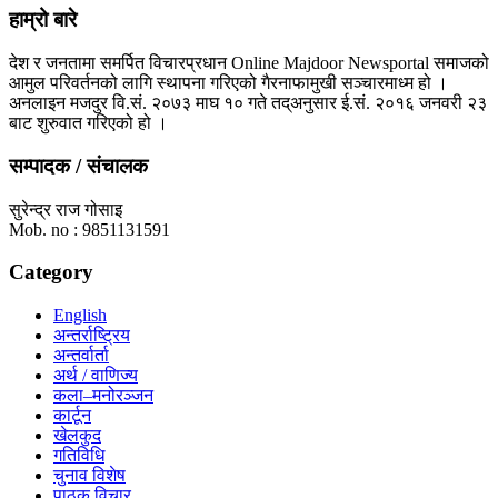
हाम्रो बारे
देश र जनतामा समर्पित विचारप्रधान Online Majdoor Newsportal समाजको
आमुल परिवर्तनको लागि स्थापना गरिएको गैरनाफामुखी सञ्चारमाध्म हो ।
अनलाइन मजदुर वि.सं. २०७३ माघ १० गते तद्अनुसार ई.सं. २०१६ जनवरी २३
बाट शुरुवात गरिएको हो ।
सम्पादक / संचालक
सुरेन्द्र राज गोसाइ
Mob. no : 9851131591
Category
English
अन्तर्राष्ट्रिय
अन्तर्वार्ता
अर्थ / वाणिज्य
कला–मनोरञ्जन
कार्टून
खेलकुद
गतिविधि
चुनाव विशेष
पाठक विचार