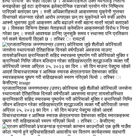
हत्या प्रयास’ को संज्ञा दिएको छ । अधिकारीहरूले उक्त भवनलाई निशाना
बनाइरहेका दुई वटा ड्रोनहरू इलेक्ट्रोनिक रडारको प्रयोग गरेर निष्क्रिय
पारिएको बताएका छन् । रुसी अधिकारीहरूले आक्रमणमा युक्रेनी गुप्तचर
विभागको संलग्नता रहेको आरोप लगाएका छन् तर युक्रेनले भने रुसी आरोप
आफ्नो भूभागमा ठूलो आक्रमण अघि बढाउने रुसी बहाना मात्रै भएको बताएको
छ । विश्वका विभिन्न देशका नेताहरूले क्रेमलिन आक्रमणको विरोध र निन्दा
गरेका छन् । रुसले आवश्यक ठानिए जुनसुकै समय र स्थानमा पनि प्रतिकार
गर्न सक्ने चेतावनी दिएको छ । तस्बिर ः रायटर्स
प्रजातान्त्रिक जनगणतन्त्र (उत्तर) कोरियामा जुछे शैलीको कोरियाली जनसेना
स्थापनाको ऐतिहासिक दिनको वर्षगाँठको अवसरमा माउन्ट तायसोङस्थित
क्रान्तिकारी सहिद स्मारकमा पुष्पार्पण गरी कोरियाको मुक्ति र क्रान्तिको निम्ति
जीवन बलिदान गरेका सहिदहरूप्रति श्रद्धाञ्जलि व्यक्त गर्दै कोरियाली जनता
अप्रिल २५, २०२३ का दिन । सो दिन माउन्ट पेक्टुमा रहेको आदर्श
विचारधारात्मक र आत्मिक स्मारक क्षेत्रलगायत देशभरका सहिद स्मारकहरूमा
पुष्र्पण गरी सहिदहरूको स्मरण गरिएको थियो । तस्बिर ः केसीएनए