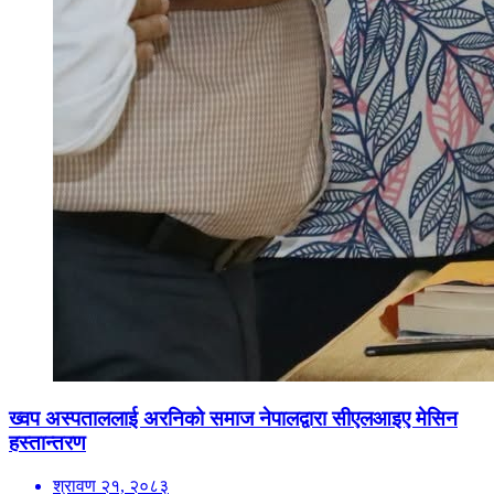
ख्वप अस्पताललाई अरनिको समाज नेपालद्वारा सीएलआइए मेसिन
हस्तान्तरण
श्रावण २१, २०८३