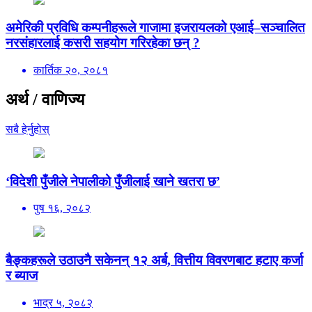
अमेरिकी प्रविधि कम्पनीहरूले गाजामा इजरायलको एआई–सञ्चालित
नरसंहारलाई कसरी सहयोग गरिरहेका छन् ?
कार्तिक २०, २०८१
अर्थ / वाणिज्य
सबै हेर्नुहोस्
‘विदेशी पुँजीले नेपालीको पुँजीलाई खाने खतरा छ’
पुष १६, २०८२
बैङ्कहरूले उठाउनै सकेनन् १२ अर्ब, वित्तीय विवरणबाट हटाए कर्जा
र ब्याज
भाद्र ५, २०८२