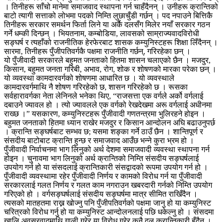
। तिनीहरू साँचो मानेमा समाजवाद स्थापना गर्न चाहँदैनन् । उनीहरू क्रान्तिको
बाटो त्यागी सत्ताको लोभमा पदको निम्ति लुछाचुँडी गर्छन् । पद नपाउने बित्तिकै
तिनीहरू सरकार समर्थन फिर्ता लिने या अर्कै दलसँग मिलेर नयाँ सरकार गठन
गर्ने धम्की दिन्छन् । भियतनाम, कम्बोडिया, लावसको साम्राज्यवादविरोधी
सङ्घर्ष र त्यहाँको राजनीतिक हेरफेरबाट शासक कम्युनिस्टहरू शिक्षा लिँदैनन् ।
सारमा, तिनीहरू पुँजीपतिवर्गकै पक्षमा राजनीति गर्छन्, गरिरहेका छन् ।
यो पुँजीवादी सरकारले बहुमत जनताको हितमा शासन चलाएको छैन । मजदुर,
किसान, बहुमत जनता गरिबी, अभाव, रोग, शोक र शोषणको मारका परेका छन् ।
यो व्यवस्था कामदारवर्गको शोषणमा आधारित छ । यो व्यवस्थाले
कामदारवर्गमाथि नै शोषण गरिरहेको छ, शासन गरिरहेको छ । रूसका
सर्वहारावर्गका नेता लेनिनले भनेका थिए, “राजसत्ता एक वर्गले अर्को वर्गलाई
दबाउने ज्यावल हो । त्यो ज्यावलले एक वर्गको रेखदेखमा अरू वर्गलाई अधीनमा
राख्छ ।” यसकारण, कम्युनिस्टहरू पुँजीवादी गणतन्त्रमा भुलिरहने होइन ।
बहुमत जनताको हितमा ध्यान राखेर मजदुर र किसान आन्दोलन अघि बढाउनुपर्छ
। क्रान्ति सङ्घर्षबाट सम्भव छ; यसमा शङ्का गर्ने ठाउँ छैन । शान्तिपूर्ण र
संसदीय बाटोबाट क्रान्ति हुन्छ र समाजवाद आउँछ भन्ने कुरा भ्रम हो ।
पुँजीवादी निर्वाचनमा भाग लिनुको अर्थ देशमा समाजवादी व्यवस्था स्थापना गर्न
होइन । चुनावमा भाग लिनुको अर्थ क्रान्तिको निम्ति संसदीय सङ्घर्षलाई
उपयोग गर्न हो या संसदलाई क्रान्तिकारी संसद्वादको रूपमा उपयोग गर्न हो ।
पुँजीवादी व्यवस्थामा रहेर पुँजीवादी निर्णय र कामको विरोध गर्न या पुँजीवादी
सरकारलाई गलत निर्णय र गलत काम नगराउन खबरदारी गर्नको निम्ति उपयोग
गरिएको हो । वर्गसङ्घर्षलाई संसदीय सङ्घर्षमा मात्र सीमित राखिँदैन ।
त्यसको मातहतमा राख्न खोज्नु पनि पुँजीपतिवर्गको पक्षमा जानु हो या कम्युनिस्ट
चरित्रको विरोध गर्नु हो या कम्युनिस्ट आन्दोलनलाई पछि धकेल्नु हो । संसदमा
खालि अवसरवादमाथि गाली गरेर या विरोध गरेर कुनै दल क्रान्तिकारी हुँदैन ।