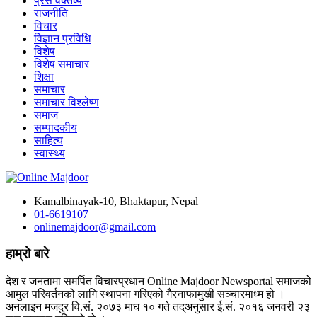
प्रेस वक्तव्य
राजनीति
विचार
विज्ञान प्रविधि
विशेष
विशेष समाचार
शिक्षा
समाचार
समाचार विश्लेष्ण
समाज
सम्पादकीय
साहित्य
स्वास्थ्य
Kamalbinayak-10, Bhaktapur, Nepal
01-6619107
onlinemajdoor@gmail.com
हाम्रो बारे
देश र जनतामा समर्पित विचारप्रधान Online Majdoor Newsportal समाजको
आमुल परिवर्तनको लागि स्थापना गरिएको गैरनाफामुखी सञ्चारमाध्म हो ।
अनलाइन मजदुर वि.सं. २०७३ माघ १० गते तद्अनुसार ई.सं. २०१६ जनवरी २३