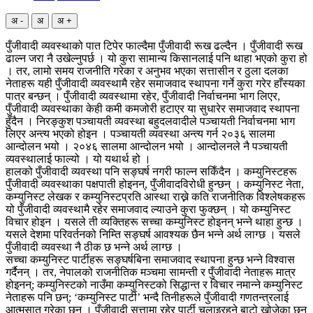
अ -
अ
अ +
पुँजीवादी व्यवस्थाको पात टिपेर फाल्दैमा पुँजीवादी रूख ढल्दैन । पुँजीवादी रूख
ढाल्न जरा नै उखेल्नुपर्छ । यो कुरा सामान्य किसानलाई पनि थाहा भएको कुरा हो
। तर, लामो समय राजनीति गरेका र अनुभव भएका सत्तासीन र ठुला दलका
नेताहरू यही पुँजीवादी व्यवस्थामै रहेर समाजवाद स्थापना गर्ने कुरा गरेर हाँस्यका
पात्र बन्छन् । पुँजीवादी व्यवस्थामा रहेर, पुँजीवादी निर्वाचनमा भाग लिएर,
पुँजीवादी व्यवस्थाका केही कमी कमजोरी हटाएर या सुधारेर समाजवाद स्थापना
हुँदैन । निरङ्कुश पञ्चायती व्यवस्था बहुदलवादीले पञ्चायती निर्वाचनमा भाग
लिएर अन्त्य भएको होइन । पञ्चायती व्यवस्था अन्त्य गर्न २०३६ सालमा
आन्दोलन भयो । २०४६ सालमा आन्दोलन भयो । आन्दोलनले नै पञ्चायती
व्यवस्थालाई फाल्यो । यो यथार्थ हो ।
हालको पुँजीवादी व्यवस्था पनि सङ्घर्ष नगरी फाल्न सकिँदैन । कम्युनिस्टहरू
पुँजीवादी व्यवस्थाका पक्षपाती होइनन्, पुँजीवादविरोधी हुन्छन् । कम्युनिस्ट नेता,
कम्युनिस्ट लेखक र कम्युनिस्टप्रति आस्था राख्ने कति राजनीतिक विश्लेषकहरू
यो पुँजीवादी व्यवस्थामै रहेर समाजवाद ल्याउने कुरा फुक्छन् । यो कम्युनिस्ट
विचार होइन । यसले ती व्यक्तिहरू सच्चा कम्युनिस्ट होइनन् भन्ने थाहा हुन्छ ।
यसले देशमा परिवर्तनको निम्ति सङ्घर्ष आवश्यक छैन भन्ने अर्थ लाग्छ । यसले
पुँजीवादी व्यवस्था नै ठीक छ भन्ने अर्थ लाग्छ ।
सच्चा कम्युनिस्ट पार्टीहरू सङ्घर्षबिना समाजवाद स्थापना हुन्छ भन्ने विश्वास
गर्दैनन् । तर, नेपालको राजनीतिक मञ्चमा सामन्ती र पुँजीवादी नेताहरू मात्र
होइनन्; कम्युनिस्टको नाउँमा कम्युनिस्टको सिद्धान्त र विचार नमान्ने कम्युनिस्ट
नेताहरू पनि छन्; ‘कम्युनिस्ट पार्टी’ भन्दै तिनीहरूले पुँजीवादी गणतन्त्रलाई
आत्मसात गरेका छन् । पुँजीवादी सत्तामा रहेर पार्टी चलाइरहने बाटो खोजेका छन्