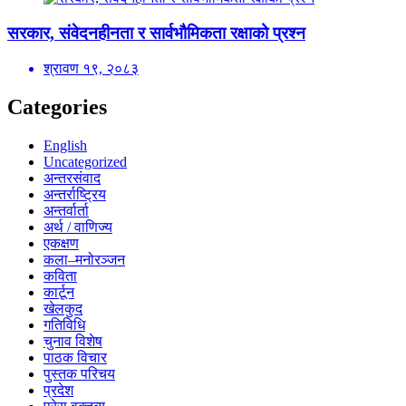
सरकार, संवेदनहीनता र सार्वभौमिकता रक्षाको प्रश्न
श्रावण १९, २०८३
Categories
English
Uncategorized
अन्तरसंवाद
अन्तर्राष्ट्रिय
अन्तर्वार्ता
अर्थ / वाणिज्य
एकक्षण
कला–मनोरञ्जन
कविता
कार्टून
खेलकुद
गतिविधि
चुनाव विशेष
पाठक विचार
पुस्तक परिचय
प्रदेश