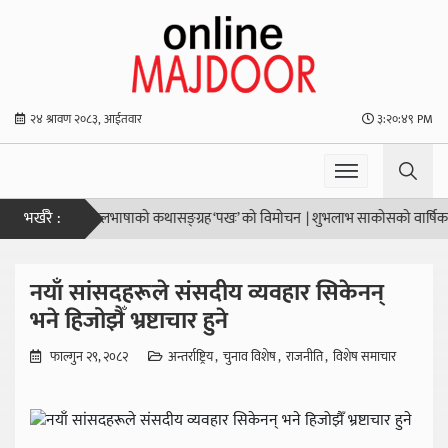
२४ श्रावण २०८३, आईतवार
३:२०:५० PM
भर्खरै :
ेश्य हो”
|
नेपालभाषाको कथासङ्ग्रह ‘पखः’ को विमोचन
|
शुभलाभ साकोसको वार्षिक समीक्षा
नयाँ सांसदहरूले संसदीय व्यवहार सिकेनन्
भने हिजोझैँ भ्रष्टाचार हुने
फाल्गुन २९, २०८२
अन्तर्राष्ट्रिय
चुनाव विशेष
राजनीति
विशेष समाचार