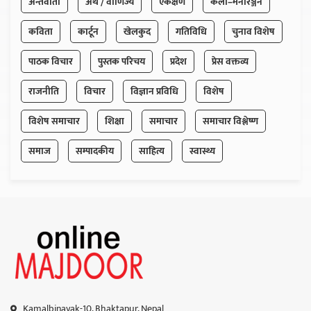
अन्तर्वार्ता
अर्थ / वाणिज्य
एकक्षण
कला–मनोरञ्जन
कविता
कार्टून
खेलकुद
गतिविधि
चुनाव विशेष
पाठक विचार
पुस्तक परिचय
प्रदेश
प्रेस वक्तव्य
राजनीति
विचार
विज्ञान प्रविधि
विशेष
विशेष समाचार
शिक्षा
समाचार
समाचार विश्लेष्ण
समाज
सम्पादकीय
साहित्य
स्वास्थ्य
Kamalbinayak-10, Bhaktapur, Nepal