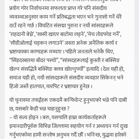
प्रयोग गरेर निर्वाचनमा सफलता प्राप्त गरे पनि संसदीय
व्यवस्थाअनुसार काम गर्ने प्रतिबद्धता भएन भने गुनासो गर्ने धेरै
ठाउँ रहने गर्छ । विघटित संसद्मा पुराना र नयाँ सांसदहरूले
‘राहदानी बेच्ने’, ‘रक्सी खाएर बाटोमा लड्ने’, ‘मेच तोडफोड गर्ने’,
‘सीडीओलाई चड्कन लगाउने’ जस्ता अनेक अनैतिक कार्य र
भ्रष्टाचारका काण्डहरू मच्चाए । पहिले जनताले भनेकै थिए,
“सिंहदरबारमा बाँदर पस्यो”, “सांसदहरूलाई कुस्ती र बक्सिङ
खेल्न संसद्भित्रै बक्सिङ क्लव खोल्नुपर्यो” इत्यादि । देश यही हो,
समाज यही हो, नयाँ सांसदहरूले संसदीय व्यवहार सिकेनन् भने
हिजो जस्तै हातपात, मारपिट र भ्रष्टाचार हुनेछ ।
यो चुनावमा तपाईंहरू एकदमै कन्फिडेन्ट हुनुभएको भन्ने पनि दाबी
छ, यसबारे केही भन्न चाहनुहुन्छ ?
– यो सत्य होइन । बरु, यसपालि हाम्रा कार्यकर्ताहरूले
इमानदारीपूर्वक विभिन्न जिल्लामा सहयोग गर्न र अध्ययन गर्न दुःख
गर्नुभएकोमा हामी सन्तोष अनुभव गर्दै छौँ । भनिन्छ, युद्धमा हारेको