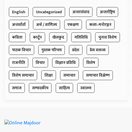
English
Uncategorized
अन्तरसंवाद
अन्तर्राष्ट्रिय
अन्तर्वार्ता
अर्थ / वाणिज्य
एकक्षण
कला–मनोरञ्जन
कविता
कार्टून
खेलकुद
गतिविधि
चुनाव विशेष
पाठक विचार
पुस्तक परिचय
प्रदेश
प्रेस वक्तव्य
राजनीति
विचार
विज्ञान प्रविधि
विशेष
विशेष समाचार
शिक्षा
समाचार
समाचार विश्लेष्ण
समाज
सम्पादकीय
साहित्य
स्वास्थ्य