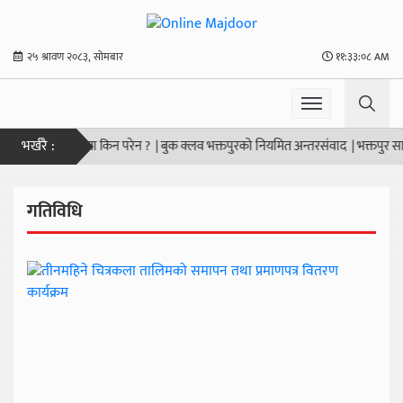
२५ श्रावण २०८३, सोमबार
११:३३:०९ AM
भर्खरै :
ो प्राथमिकतामा किन परेन ?
|
बुक क्लव भक्तपुरको नियमित अन्तरसंवाद
|
भक्तपुर साकोसम
गतिविधि