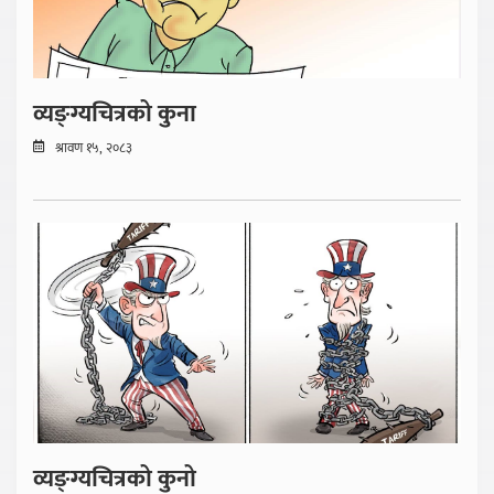
व्यङ्ग्यचित्रको कुना
श्रावण १५, २०८३
व्यङ्ग्यचित्रको कुनो