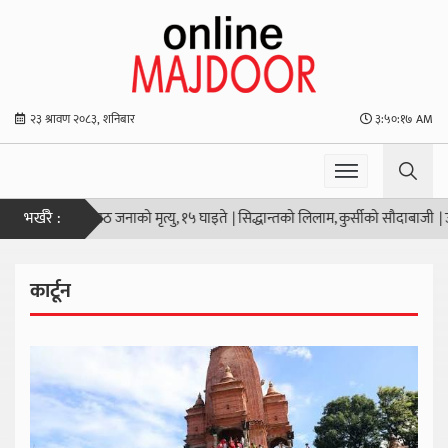
२३ श्रावण २०८३, शनिबार
३:५०:१८ AM
भर्खरै :
 हानाहान आठ जनाको मृत्यु, १५ घाइते
|
सिद्धान्तको लिलाम, कुर्सीको सौदाबाजी
|
उठ जाग ए
कार्टून