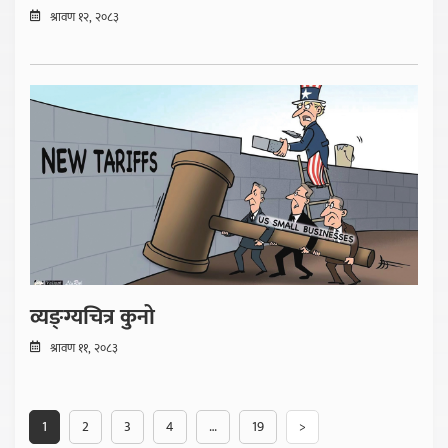
श्रावण १२, २०८३
व्यङ्ग्यचित्र कुनो
श्रावण ११, २०८३
1
2
3
4
…
19
>