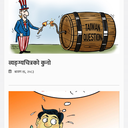
व्यङ्ग्यचित्रको कुनो
श्रावण १६, २०८३