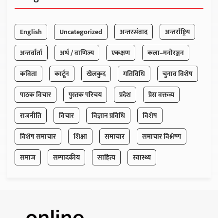
English
Uncategorized
अन्तरसंवाद
अन्तर्राष्ट्रिय
अन्तर्वार्ता
अर्थ / वाणिज्य
एकक्षण
कला–मनोरञ्जन
कविता
कार्टून
खेलकुद
गतिविधि
चुनाव विशेष
पाठक विचार
पुस्तक परिचय
प्रदेश
प्रेस वक्तव्य
राजनीति
विचार
विज्ञान प्रविधि
विशेष
विशेष समाचार
शिक्षा
समाचार
समाचार विश्लेष्ण
समाज
सम्पादकीय
साहित्य
स्वास्थ्य