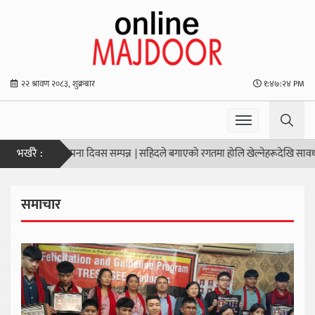
२२ श्रावण २०८३, शुक्रबार
१:४७:२५ PM
भर्खरै :
५८ औँ स्थापना दिवस सम्पन्न
|
सहिदले बगाएको रगतमा होलि खेल्नेहरूदेखि सावधान !
|
व्
समाचार