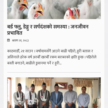
बर्ड फ्लु, डेङ्गु र सर्पदंशको समस्या : जनजीवन
प्रभावित
श्रावण २१, २०८३
काठमाडौँ, २१ साउन । वर्षायामसँगै आउने बाढी पहिरो, हुरी बतास र
असिनाले हरेक वर्ष अरबौँ खरबौँ रकम बराबरको क्षति हुन्छ । पहिरोले
बस्ती बगाउने, बाढीले डुवानमा पर्ने र हुरी...