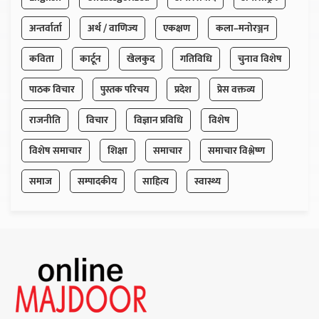
अन्तर्वार्ता
अर्थ / वाणिज्य
एकक्षण
कला–मनोरञ्जन
कविता
कार्टून
खेलकुद
गतिविधि
चुनाव विशेष
पाठक विचार
पुस्तक परिचय
प्रदेश
प्रेस वक्तव्य
राजनीति
विचार
विज्ञान प्रविधि
विशेष
विशेष समाचार
शिक्षा
समाचार
समाचार विश्लेष्ण
समाज
सम्पादकीय
साहित्य
स्वास्थ्य