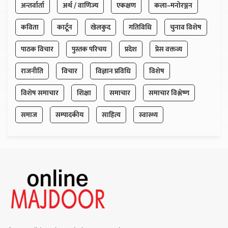
अन्तर्वार्ता
अर्थ / वाणिज्य
एकक्षण
कला–मनोरञ्जन
कविता
कार्टून
खेलकुद
गतिविधि
चुनाव विशेष
पाठक विचार
पुस्तक परिचय
प्रदेश
प्रेस वक्तव्य
राजनीति
विचार
विज्ञान प्रविधि
विशेष
विशेष समाचार
शिक्षा
समाचार
समाचार विश्लेष्ण
समाज
सम्पादकीय
साहित्य
स्वास्थ्य