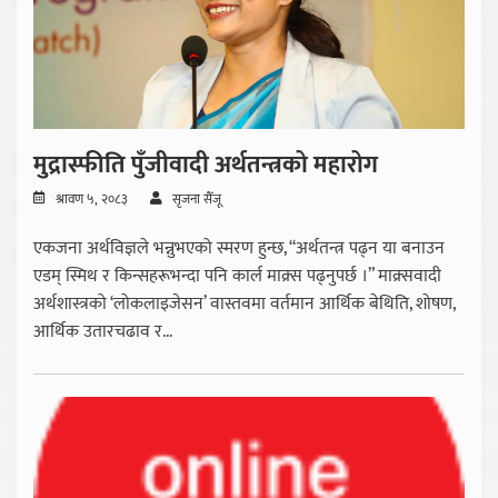
मुद्रास्फीति पुँजीवादी अर्थतन्त्रको महारोग
श्रावण ५, २०८३
सृजना सैँजू
एकजना अर्थविज्ञले भन्नुभएको स्मरण हुन्छ, “अर्थतन्त्र पढ्न या बनाउन
एडम् स्मिथ र किन्सहरूभन्दा पनि कार्ल माक्र्स पढ्नुपर्छ ।” माक्र्सवादी
अर्थशास्त्रको ‘लोकलाइजेसन’ वास्तवमा वर्तमान आर्थिक बेथिति, शोषण,
आर्थिक उतारचढाव र...