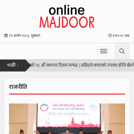
२२ श्रावण २०८३, शुक्रबार
१:४५:०८ PM
भर्खरै :
 किसान सङ्घको ५८ औँ स्थापना दिवस सम्पन्न
|
सहिदले बगाएको रगतमा होलि खेल्नेहरूदेखि
राजनीति