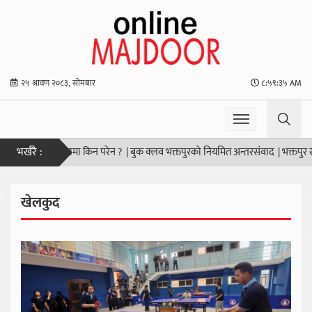
२५ श्रावण २०८३, सोमबार
८:५९:३६ AM
भर्खरै :
प्राथमिकतामा किन परेन ?
|
बुक क्लव भक्तपुरको नियमित अन्तरसंवाद
|
भक्तपुर साकोसमा 
खेलकुद