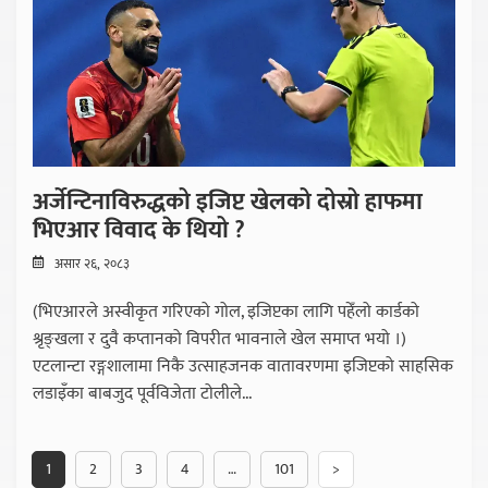
अर्जेन्टिनाविरुद्धको इजिप्ट खेलको दोस्रो हाफमा
भिएआर विवाद के थियो ?
असार २६, २०८३
(भिएआरले अस्वीकृत गरिएको गोल, इजिप्टका लागि पहेँलो कार्डको
श्रृङ्खला र दुवै कप्तानको विपरीत भावनाले खेल समाप्त भयो ।)
एटलान्टा रङ्गशालामा निकै उत्साहजनक वातावरणमा इजिप्टको साहसिक
लडाइँका बाबजुद पूर्वविजेता टोलीले...
1
2
3
4
…
101
>