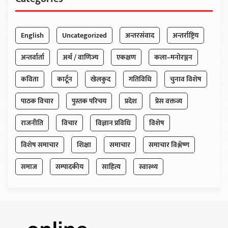
English
Uncategorized
अन्तरसंवाद
अन्तर्राष्ट्रिय
अन्तर्वार्ता
अर्थ / वाणिज्य
एकक्षण
कला–मनोरञ्जन
कविता
कार्टून
खेलकुद
गतिविधि
चुनाव विशेष
पाठक विचार
पुस्तक परिचय
प्रदेश
प्रेस वक्तव्य
राजनीति
विचार
विज्ञान प्रविधि
विशेष
विशेष समाचार
शिक्षा
समाचार
समाचार विश्लेष्ण
समाज
सम्पादकीय
साहित्य
स्वास्थ्य