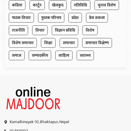
कविता
कार्टून
खेलकुद
गतिविधि
चुनाव विशेष
पाठक विचार
पुस्तक परिचय
प्रदेश
प्रेस वक्तव्य
राजनीति
विचार
विज्ञान प्रविधि
विशेष
विशेष समाचार
शिक्षा
समाचार
समाचार विश्लेष्ण
समाज
सम्पादकीय
साहित्य
स्वास्थ्य
Kamalbinayak-10, Bhaktapur, Nepal
01-6619107