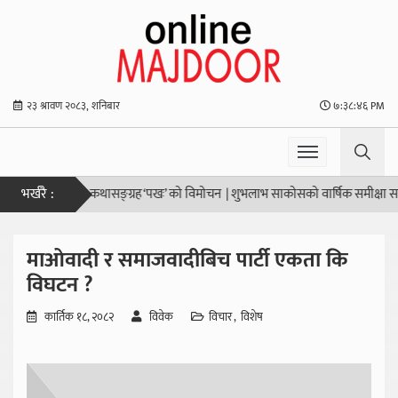
२३ श्रावण २०८३, शनिबार
७:३८:४७ PM
भर्खरै :
ालभाषाको कथासङ्ग्रह ‘पखः’ को विमोचन
|
शुभलाभ साकोसको वार्षिक समीक्षा सम्पन्न
|
सू
माओवादी र समाजवादीबिच पार्टी एकता कि
विघटन ?
कार्तिक १८, २०८२
विवेक
विचार
विशेष