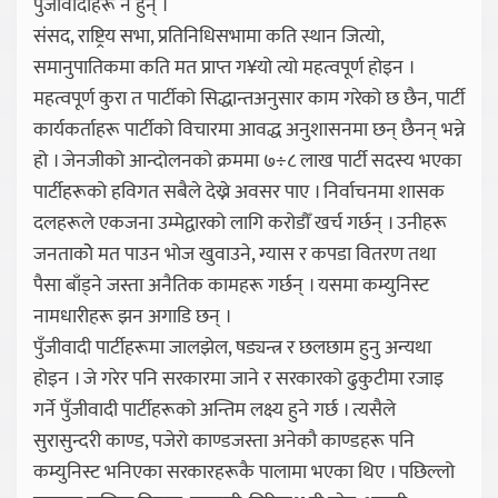
पुँजीवादीहरू नै हुन् ।
संसद, राष्ट्रिय सभा, प्रतिनिधिसभामा कति स्थान जित्यो,
समानुपातिकमा कति मत प्राप्त ग¥यो त्यो महत्वपूर्ण होइन ।
महत्वपूर्ण कुरा त पार्टीको सिद्धान्तअनुसार काम गरेको छ छैन, पार्टी
कार्यकर्ताहरू पार्टीको विचारमा आवद्ध अनुशासनमा छन् छैनन् भन्ने
हो । जेनजीको आन्दोलनको क्रममा ७÷८ लाख पार्टी सदस्य भएका
पार्टीहरूको हविगत सबैले देख्ने अवसर पाए । निर्वाचनमा शासक
दलहरूले एकजना उम्मेद्वारको लागि करोडौँ खर्च गर्छन् । उनीहरू
जनताकोे मत पाउन भोज खुवाउने, ग्यास र कपडा वितरण तथा
पैसा बाँड्ने जस्ता अनैतिक कामहरू गर्छन् । यसमा कम्युनिस्ट
नामधारीहरू झन अगाडि छन् ।
पुँजीवादी पार्टीहरूमा जालझेल, षड्यन्त्र र छलछाम हुनु अन्यथा
होइन । जे गरेर पनि सरकारमा जाने र सरकारको ढुकुटीमा रजाइ
गर्ने पुँजीवादी पार्टीहरूको अन्तिम लक्ष्य हुने गर्छ । त्यसैले
सुरासुन्दरी काण्ड, पजेरो काण्डजस्ता अनेकौ काण्डहरू पनि
कम्युनिस्ट भनिएका सरकारहरूकै पालामा भएका थिए । पछिल्लो