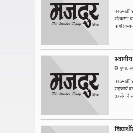
काठमाडौँ, 
संस्करण यह
नागरिकसम्म 
स्थानीय 
पुष १६, २
काठमाडौँ, १
सहकार्य ब
तहसँग नै स
विद्यार्थ