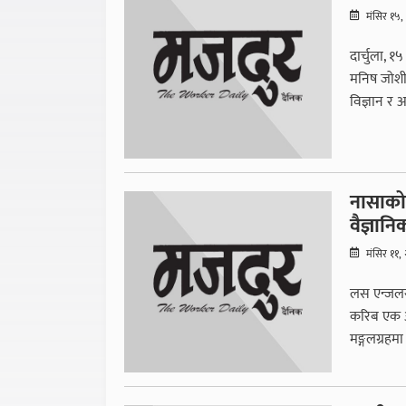
मंसिर १५
दार्चुला,
मनिष जोशी 
विज्ञान र 
नासाको 
वैज्ञान
मंसिर ११,
लस एन्जलस
करिब एक अर
मङ्गलग्रहम