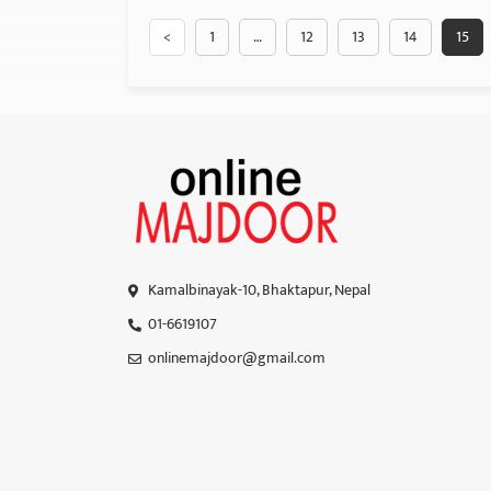
<
1
…
12
13
14
15
Kamalbinayak-10, Bhaktapur, Nepal
01-6619107
onlinemajdoor@gmail.com