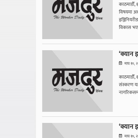
काठमाडौँ, 
विषयमा अध्
इञ्जिनियरीङ
विकास भएक
‘क्यान इ
माघ १०, 
काठमाडौँ, 
संस्करण यह
नागरिकसम्म 
‘क्यान इ
माघ १०, 