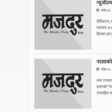
न्यूजील्
मंसिर १०
वेलिङटन, १
एकसय ४५ व
दिएका छन् ।
नासाको 
मंसिर १०
लस एन्जलस,
डलरको “मार
उत्साहित भए