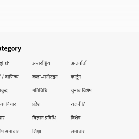
ategory
glish
अन्तर्राष्ट्रिय
अन्तर्वार्ता
थ / वाणिज्य
कला–मनोरञ्जन
कार्टून
लकुद
गतिविधि
चुनाव विशेष
ठक विचार
प्रदेश
राजनीति
चार
विज्ञान प्रविधि
विशेष
शेष समाचार
शिक्षा
समाचार