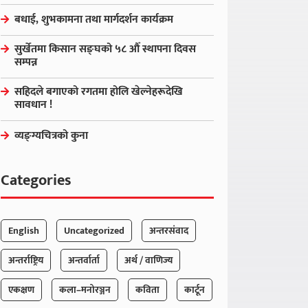
बधाई, शुभकामना तथा मार्गदर्शन कार्यक्रम
सुर्खेतमा किसान सङ्घको ५८ औँ स्थापना दिवस
सम्पन्न
सहिदले बगाएको रगतमा होलि खेल्नेहरूदेखि
सावधान !
व्यङ्ग्यचित्रको कुना
Categories
English
Uncategorized
अन्तरसंवाद
अन्तर्राष्ट्रिय
अन्तर्वार्ता
अर्थ / वाणिज्य
एकक्षण
कला–मनोरञ्जन
कविता
कार्टून