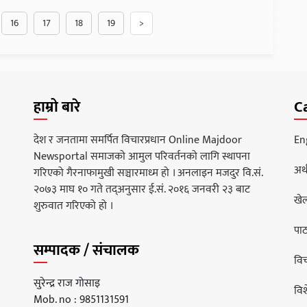
16
17
18
19
>
हाम्रो बारे
C
देश र जनतामा समर्पित विचारप्रधान Online Majdoor
En
Newsportal समाजको आमुल परिवर्तनको लागि स्थापना
अर्
गरिएको गैरनाफामुखी सञ्चारमाध्म हो । अनलाइन मजदुर वि.सं.
२०७३ माघ १० गते तद्अनुसार ई.सं. २०१६ जनवरी २३ बाट
खे
शुरुवात गरिएको हो ।
पा
सम्पादक / संचालक
वि
सुरेन्द्र राज गोसाइ
वि
Mob. no : 9851131591