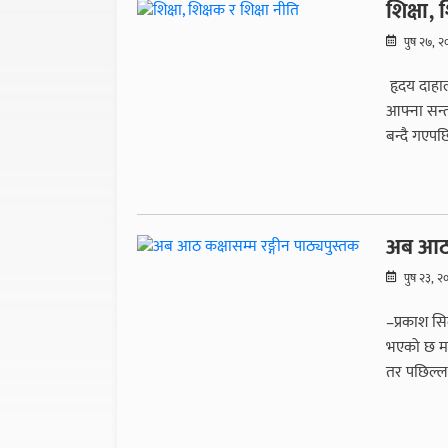
शिक्षा, 
पुष २७, 
हृदय दाहाल
आफ्ना सन्त
बन्दै गएपछि
अब आठ क
पुष २३, २
–प्रकाश सि
भएको छ महि
तर पछिल्ला 