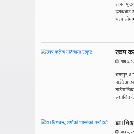
राजन फूटबल
दर्शकबाट 
चरम सीमामा 
ख्वप कल
माघ ७, २
भक्तपुर, ६
पाउँदै आए
गाउँपालिका
सञ्चालित द
डा। विश्व
माघ ५, २