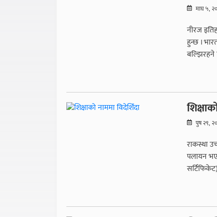
माघ ५, २
नीरज इतिह
हुन्छ । भा
बल्झिरहने 
शिक्षाक
पुष २९, २
राकस्था उच
पलायन भए ।
सर्टिफिकेट)