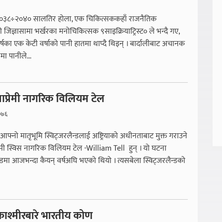
ा २०३८÷२०४० सालतिर होला, एक चिकित्सककहाँ राजनैतिक
ो जिज्ञासामा भर्खरका मनोचिकित्सक ९साइक्रियाट्रिस्ट० ले भन्दै गए,
षका एक केटी वर्षाको पानी हातमा थाप्दै थिइन् । बार्दालीबाट अचानक
ा पानीले...
रताप्रेमी नागरिक विलियम टेल
०७६
्रेष्ठ आफ्नो मातृभूमि स्विट्जरलैन्डलाई अष्ट्रियाको अधीनताबाट मुक्त गराउने
ाप्रेमी स्विस नागरिक विलियम टेल -William Tell हुन् । यो घटना
न्डमा आजभन्दा कैयन् वर्षअघि भएको थियो । त्यसबेला स्विट्जरलैन्डको
 काश्मीरबारे भारतीय कोण