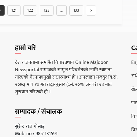
0
121
122
123
…
133
>
हाम्रो बारे
C
देश र जनतामा समर्पित विचारप्रधान Online Majdoor
En
Newsportal समाजको आमुल परिवर्तनको लागि स्थापना
अर्
गरिएको गैरनाफामुखी सञ्चारमाध्म हो । अनलाइन मजदुर वि.सं.
२०७३ माघ १० गते तद्अनुसार ई.सं. २०१६ जनवरी २३ बाट
खे
शुरुवात गरिएको हो ।
पा
सम्पादक / संचालक
वि
सुरेन्द्र राज गोसाइ
वि
Mob. no : 9851131591