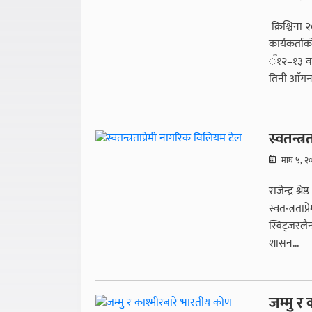
क्रिश्चिन
कार्यकर्ताक
ँ१२–१३ वर्
तिनी आँगनम
स्वतन्त्
माघ ५, २
राजेन्द्र श
स्वतन्त्रत
स्विट्जरलै
शासन...
जम्मु र