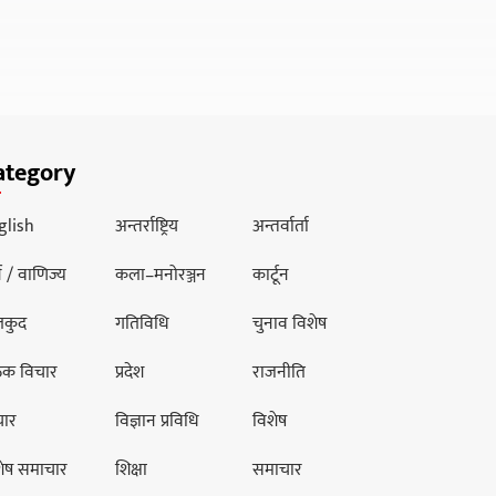
ategory
glish
अन्तर्राष्ट्रिय
अन्तर्वार्ता
थ / वाणिज्य
कला–मनोरञ्जन
कार्टून
लकुद
गतिविधि
चुनाव विशेष
ठक विचार
प्रदेश
राजनीति
चार
विज्ञान प्रविधि
विशेष
शेष समाचार
शिक्षा
समाचार