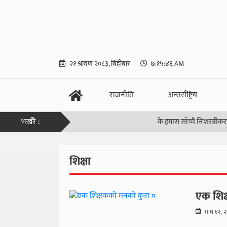
२१ श्रावण २०८३, बिहीबार
७:१५:४७ AM
राजनीति
अन्तर्राष्ट्रिय
भर्खरै :
के हमास साँच्चै निःशस्त्रीकरण हुनेछ
शिक्षा
एक शिक
माघ १२, 