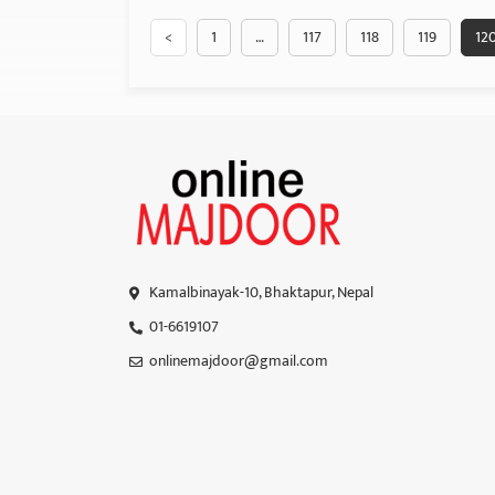
<
1
…
117
118
119
12
Kamalbinayak-10, Bhaktapur, Nepal
01-6619107
onlinemajdoor@gmail.com