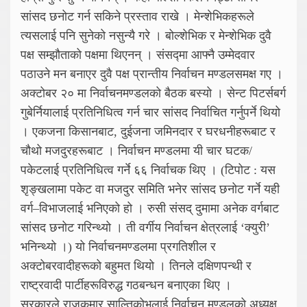
सांसद छनोट गर्न सकिने प्रस्ताव राखे । मेन्शेभिकहरूले
त्यसलाई पनि सुनेको नसुन्यै गरे । बोल्शेभिक र मेन्शेभिक दुवै
पक्ष सम्झौताको पक्षमा थिएनन् । संसद्मा आफ्नै उम्मेदवार
पठाउने मन बनाएर दुवै पक्ष प्रान्तीय निर्वाचन मण्डलसमक्ष गए ।
अक्टोबर २० मा निर्वाचनमण्डलको बैठक बस्यो । सेन्ट पिटर्सबर्ग
गुबेर्नियालाई प्रतिनिधित्व गर्न चार सांसद निर्वाचित गर्नुपर्ने थियो
। एकजना किसानबाट, दुईजना जमिनदार र घरधनीहरूबाट र
चौथो मजदुरहरूबाट । निर्वाचन मण्डलमा यी चार घटक/
पकेटलाई प्रतिनिधित्व गर्ने ६६ निर्वाचक थिए । (टिपोट : यस
शृङ्खलामा पकेट वा मजदुर समिति भनेर सांसद छनोट गर्ने यही
वर्ग–विभाजलाई भनिएको हो । रुसी संसद् दुमामा अनेक वर्गबाट
सांसद छनोट गरिन्थ्यो । ती वर्गीय निर्वाचन क्षेत्रलाई ‘क्युरी’
भनिन्थ्यो ।) यो निर्वाचनमण्डलमा प्रगतिशील र
अक्टोबरवादीहरूको बहुमत थियो । तिनले दक्षिणपन्थी र
राष्ट्रवादी पार्टीहरूविरुद्ध गठबन्धन बनाएका थिए ।
सरकारले राजकुमार साल्तिकोभलाई निर्वाचन मण्डलको अध्यक्ष