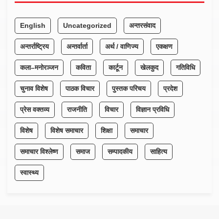
English
Uncategorized
अन्तरसंवाद
अन्तर्राष्ट्रिय
अन्तर्वार्ता
अर्थ / वाणिज्य
एकक्षण
कला–मनोरञ्जन
कविता
कार्टून
खेलकुद
गतिविधि
चुनाव विशेष
पाठक विचार
पुस्तक परिचय
प्रदेश
प्रेस वक्तव्य
राजनीति
विचार
विज्ञान प्रविधि
विशेष
विशेष समाचार
शिक्षा
समाचार
समाचार विश्लेष्ण
समाज
सम्पादकीय
साहित्य
स्वास्थ्य