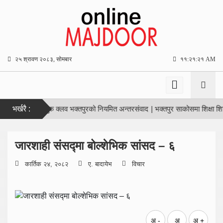
२५ श्रावण २०८३, सोमबार
११:२१:२२ AM
न ?
|
भर्खरै :
बुक क्लव भक्तपुरको नियमित अन्तरसंवाद
|
भक्तपुर साकोसमा शिक्षा शिविर
|
शासक
जारशाही संसद्मा बोल्शेभिक सांसद – ६
कार्तिक २४, २०८२
ए. बादायेभ
विचार
अ -
अ
अ +