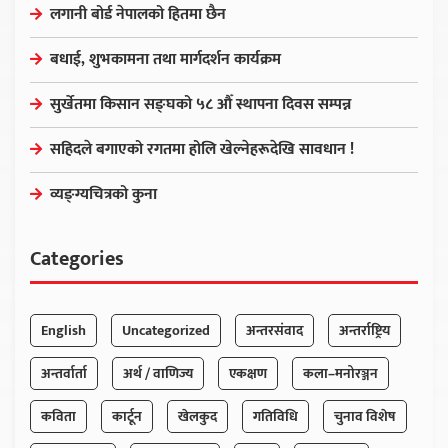
लगानी बोर्ड नेपालको हितमा छैन
बधाई, शुभकामना तथा मार्गदर्शन कार्यक्रम
सुर्खेतमा किसान सङ्घको ५८ औँ स्थापना दिवस सम्पन्न
सहिदले बगाएको रगतमा होलि खेल्नेहरूदेखि सावधान !
व्यङ्ग्यचित्रको कुना
Categories
English
Uncategorized
अन्तरसंवाद
अन्तर्राष्ट्रिय
अन्तर्वार्ता
अर्थ / वाणिज्य
एकक्षण
कला–मनोरञ्जन
कविता
कार्टून
खेलकुद
गतिविधि
चुनाव विशेष