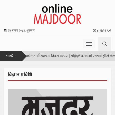
२२ श्रावण २०८३, शुक्रबार
४:१६:२३ AM
भर्खरै :
मा किसान सङ्घको ५८ औँ स्थापना दिवस सम्पन्न
|
सहिदले बगाएको रगतमा होलि खेल्नेहरूदे
विज्ञान प्रविधि