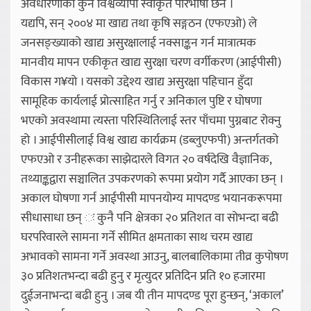
अवधारणाको कुनै विश्वव्यापी स्वीकृत परिभाषा छैन ।
यद्यपि, सन् २००४ मा खाद्य तथा कृषि सङ्गठन (एफएओ) ले
जनसङ्ख्याको खाद्य असुरक्षालाई नक्साङ्कन गर्न मात्रात्मक
मानवीय मापन एकीकृत खाद्य सुरक्षा चरण वर्गीकरण (आईपीसी)
विकास ग¥यो । यसको उद्देश्य खाद्य असुरक्षा पहिचान हुँदा
सामूहिक कार्यलाई प्रोत्साहित गर्नु र अनिकाल पुष्टि र घोषणा
भएको अवस्थामा त्यस्ता परिस्थितिलाई स्तर पाँचमा पुग्नबाट रोक्नु
हो । आईपीसीलाई विश्व खाद्य कार्यक्रम (डब्लुएफपी) अन्तर्गतको
एफएओ र उनीहरूका साझेदारले विगत २० वर्षदेखि वैज्ञानिक,
तथ्याङ्कद्वारा सञ्चालित उपकरणको रूपमा प्रयोग गर्दै आएका छन् ।
अकाल घोषणा गर्न आईपीसी मापनयोग्य मापदण्ड भयानकरूपमा
सीधासाधा छन् ः कुनै पनि क्षेत्रका २० प्रतिशत वा सोभन्दा बढी
घरपरिवारले सामना गर्ने सीमित क्षमताका साथ चरम खाद्य
अभावको सामना गर्ने अवस्था आउनु, बालबालिकामा तीव्र कुपोषण
३० प्रतिशतभन्दा बढी हुनु र मृत्युदर प्रतिदिन प्रति १० हजारमा
दुईजनाभन्दा बढी हुनु । जब यी तीन मापदण्ड पूरा हुन्छन्, ‘अकाल’