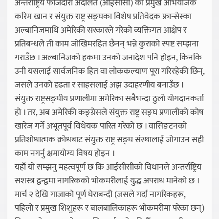
अन्तर्राष्ट्रिय फौजदारी अदालत (आईसीसी) का प्रमुख अभियोजक
करिम खान र संयुक्त राष्ट्र सङ्घका विशेष प्रतिवेदक फ्रान्सेस्का
अल्बानिजमाथि अमेरिकी सरकारले गरेको व्यक्तिगत आक्षेप र
प्रतिबन्धले ती काम जोखिमरहित छैनन् भन्ने कुराको स्पष्ट सम्झना
गराउँछ । अल्बानिजको हकमा उनको जनादेश पनि होइन, किनकि
उनी यसलाई सार्वजनिक हित वा लोककल्याण पूरा गरिरहेकी छिन्,
जसले उनको दृढता र साहसलाई अझ उदाहरणीय बनाउँछ ।
संयुक्त राष्ट्रसङ्घीय प्रणालीमा अमेरिका सबैभन्दा ठुलो योगदानकर्ता
हो । तर, अब अमेरिकी कङ्ग्रेसले संयुक्त राष्ट्र सङ्घ प्रणालीको कोष
खारेज गर्ने अभूतपूर्व विधेयक पारित गरेको छ । वासिङटनको
प्रतिशोधात्मक क्रोधबाट संयुक्त राष्ट्र सङ्घ संस्थालाई जोगाउन सही
काम नगर्नु क्षमायोग्य विषय होइन ।
यहाँ यो सम्झनु महत्वपूर्ण छ कि आईसीसीको विधानले अन्तर्राष्ट्रिय
सशस्त्र द्वन्द्वमा नागरिकको भोकमरीलाई युद्ध अपराध मानेको छ ।
मार्च २ देखि गाजाको पूर्ण घेराबन्दी (जसले गर्दा नागरिकहरू,
पहिलो र प्रमुख शिशुहरू र बालबालिकाहरू भोकमरीमा परेका छन्)