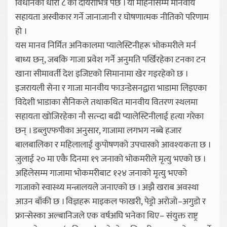
विधानको धारा ८ को दायराभित्र पर्छ । यो महिनौँसम्म मानवीय
सहायता अस्वीकार गर्ने जानाजानी र घोषणात्मक नीतिको परिणाम
हो ।
यस मानव निर्मित अनिकालमा प्यालेस्टिनीहरू भोकमरीले मर्न
बाध्य छन्, जबकि गाजा प्रवेश गर्ने अनुमति पर्खिरहेका टनका टन
खाना सीमावर्ती देश इजिप्टको सिमानामा खेर गइरहेको छ ।
इजरायली सेना र गाजा मानवीय फाउन्डेसनद्वारा भाडामा लिइएका
विदेशी भाडाका सैनिकले तथाकथित मानवीय वितरण स्थलमा
सहायता खोजिरहेका नौ सत्न्दा बढी प्यालेस्टिनीलाई हत्या गरेका
छन् । डब्लुएफपीका अनुसार, गाजामा लगभग नब्बे हजार
बालबालिका र महिलालाई कुपोषणको उपचारको आवश्यकता छ ।
जुलाई २० मा एकै दिनमा १९ जनाको भोकमरीले मृत्यु भएको छ ।
अहिलेसम्म गाजामा भोकमरीबाट १२४ जनाको मृत्यु भएको
गाजाको स्वास्थ्य मन्त्रालयले जनाएको छ । अझै खराब अवस्था
आउन बाँकी छ । विज्ञहरू माइकल फाखरी, पेड्रो अरोजो–अगुडो र
फ्रान्सेस्का अल्बानिजले एक वर्षअघि भनेका थिए– संयुक्त राष्ट्र