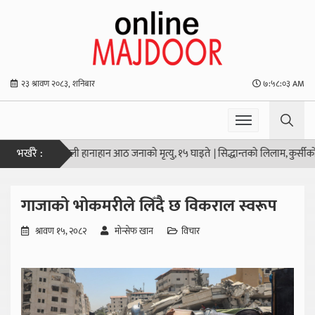
२३ श्रावण २०८३, शनिबार
७:५८:०४ AM
भर्खरै :
ो स्कूलमा गोली हानाहान आठ जनाको मृत्यु, १५ घाइते
|
सिद्धान्तको लिलाम, कुर्सीको सौदा
गाजाको भोकमरीले लिँदै छ विकराल स्वरूप
श्रावण १५, २०८२
मोन्सेफ खान
विचार