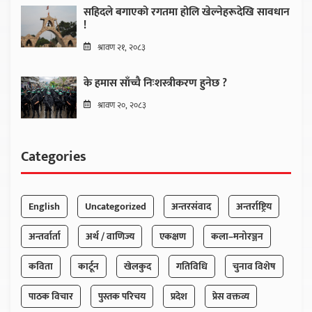
सहिदले बगाएको रगतमा होलि खेल्नेहरूदेखि सावधान
!
श्रावण २१, २०८३
के हमास साँच्चै निःशस्त्रीकरण हुनेछ ?
श्रावण २०, २०८३
Categories
English
Uncategorized
अन्तरसंवाद
अन्तर्राष्ट्रिय
अन्तर्वार्ता
अर्थ / वाणिज्य
एकक्षण
कला–मनोरञ्जन
कविता
कार्टून
खेलकुद
गतिविधि
चुनाव विशेष
पाठक विचार
पुस्तक परिचय
प्रदेश
प्रेस वक्तव्य