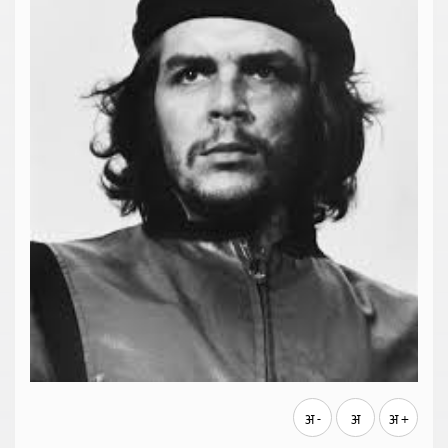
अ -
अ
अ +