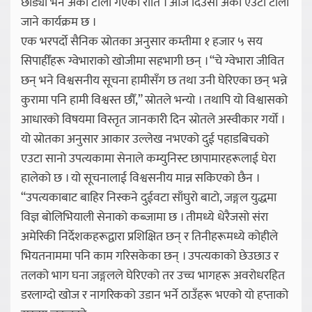
छोड्यो भने अर्को टोली गएको राति । आज दिउँसो अर्को एउटा टोली
जाने कार्यक्रम छ ।
एक भरपर्दो सैनिक स्रोतका अनुसार कम्तीमा १ हजार ५ सय
सिपाहीँहरू ग्वेभाराको खोजीमा सहभागी छन् । “चे ग्वेभारा जीवित
छन् भने विश्वसनीय सूचना हामीसँग छ तथा उनी घेरिएका छन् भन्ने
कुरामा पनि हामी विश्वस्त छौँ,” स्रोतले भन्यो । तथापि यो विश्वासको
आधारको विषयमा विस्तृत जानकारी दिन स्रोतले अस्वीकार गर्यो ।
यो स्रोतका अनुसार आकार उल्लेख नभएको दुई पहाडबिचको
एउटा सानो उपत्यकामा सेनाले कम्युनिस्ट छापामारहरूलाई घेरा
हालेको छ । यो सूचनालाई विश्वसनीय मान्न सकिएको छैन ।
“उपत्यकाबाट बाहिर निस्कने दुईवटा साँघुरो बाटो, जङ्गल युद्धमा
विज्ञ बोलिभियाली सेनाको कब्जामा छ । तीमध्ये धेरैजसो संरा
अमेरिकी निर्देशकहरूद्वारा प्रशिक्षित छन् र तिनीहरूमध्ये कोहीले
भियतनाममा पनि काम गरिसकेका छन् । उपत्यकाको छेउछाउ र
तलको भाग घना जङ्गलले घेरिएको तर उच्च भागहरू अवरोधरहित
डरलाग्दो खोज र नागरिकको उडान भर्ने ठाउँहरू भएको यो हप्ताको