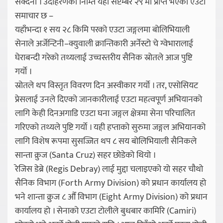
सक्दैनौँ । उदाहरणको निम्ति यहाँ सेप्टेम्बर २९ मा प्राप्त भएको एउटा
समाचार छ –
यहाँभन्दा १ सय २८ किमि परको एउटा जङ्गलमा बोलिभियाली
सेनाले अर्जेन्टिनी–क्युवाली क्रान्तिकारी अर्नेस्टो चे ग्वेभारालाई
घेराबन्दी गरेको तथ्यलाई उच्चस्तरीय सैनिक स्रोतले आज पुष्टि
गर्यो ।
स्रोतले थप विस्तृत विवरण दिन अस्वीकार गर्यो । तर, एसोसियट
प्रेसलाई उनले दिएको जानकारीलाई एउटा महत्वपूर्ण अभियानको
लागि केही दिनअगाडि एउटा घना जङ्गल क्षेत्रमा सेना परिचालित
गरिएको तथ्यले पुष्टि गर्यो । यही हप्ताको सुरुमा जङ्गल अभियानको
लागि विशेष रूपमा सुसज्जित थप ८ सय बोलिभियाली सैनिकले
सान्ता क्रुज (Santa Cruz) सहर छोडेको थियो ।
रेजिस डेब्रे (Regis Debray) लाई मुद्दा चलाइएको यो सहर चौथो
सैनिक विभाग (Forth Army Division) को प्रधान कार्यालय हो
भने शान्ता क्रुज ८ औँ विभाग (Eight Army Division) को प्रधान
कार्यालय हो । सेनाको एउटा टोलीले बुधबार कामिरि (Camiri)