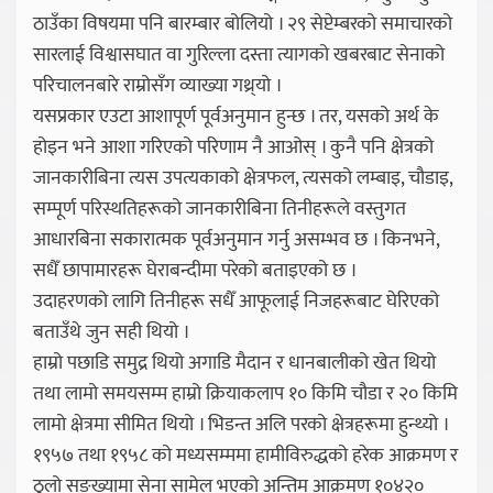
ठाउँका विषयमा पनि बारम्बार बोलियो । २९ सेप्टेम्बरको समाचारको
सारलाई विश्वासघात वा गुरिल्ला दस्ता त्यागको खबरबाट सेनाको
परिचालनबारे राम्रोसँग व्याख्या गथ्र्यो ।
यसप्रकार एउटा आशापूर्ण पूर्वअनुमान हुन्छ । तर, यसको अर्थ के
होइन भने आशा गरिएको परिणाम नै आओस् । कुनै पनि क्षेत्रको
जानकारीबिना त्यस उपत्यकाको क्षेत्रफल, त्यसको लम्बाइ, चौडाइ,
सम्पूर्ण परिस्थतिहरूको जानकारीबिना तिनीहरूले वस्तुगत
आधारबिना सकारात्मक पूर्वअनुमान गर्नु असम्भव छ । किनभने,
सधैँ छापामारहरू घेराबन्दीमा परेको बताइएको छ ।
उदाहरणको लागि तिनीहरू सधैँ आफूलाई निजहरूबाट घेरिएको
बताउँथे जुन सही थियो ।
हाम्रो पछाडि समुद्र थियो अगाडि मैदान र धानबालीको खेत थियो
तथा लामो समयसम्म हाम्रो क्रियाकलाप १० किमि चौडा र २० किमि
लामो क्षेत्रमा सीमित थियो । भिडन्त अलि परको क्षेत्रहरूमा हुन्थ्यो ।
१९५७ तथा १९५८ को मध्यसम्ममा हामीविरुद्धको हरेक आक्रमण र
ठुलो सङ्ख्यामा सेना सामेल भएको अन्तिम आक्रमण १०४२०