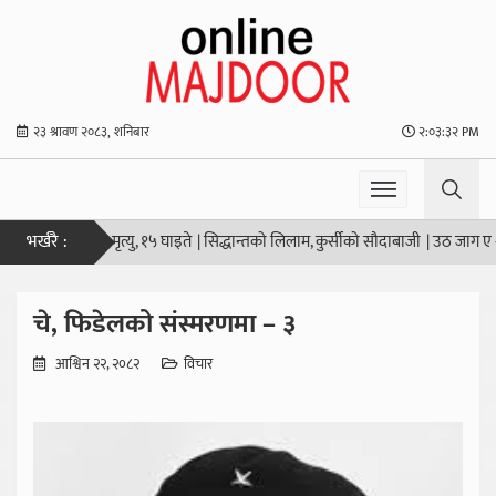
२३ श्रावण २०८३, शनिबार
२:०३:३३ PM
भर्खरै :
को मृत्यु, १५ घाइते
|
सिद्धान्तको लिलाम, कुर्सीको सौदाबाजी
|
उठ जाग ए श्रमिक हो
|
चे, फिडेलको संस्मरणमा – ३
आश्विन २२, २०८२
विचार