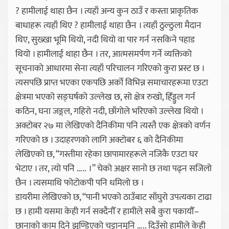
? हामीलाई थाहा छैन । त्यहाँ अन्य कुन ठाउँ र कस्ता प्राकृतिक
बाधाहरू त्यहाँ थिए ? हामीलाई थाहा छैन । त्यहाँ ठुल्ठुला मैदान
थिए, सुख्खा भूमि थियो, नदी थियो वा पार गर्न नसकिने पहाड
थियो । हामीलाई थाहा छैन । तर, आत्मसमर्पण गर्ने व्यक्तिको
सूचनाको आधारमा सेना त्यहाँ परिचालन गरिएको कुरा प्रस्ट छ ।
त्यसपछि प्राप्त भएका एकपछि अर्को विभिन्न समाचारहरूमा एउटा
क्षेत्रमा भएको सङ्घर्षको उल्लेख छ, सो क्षेत्र रुखो, हिँड्डुल गर्न
कठिन, घना जङ्गल, गहिरो नदी, छाँगोले भरिएको उल्लेख थियो ।
अक्टोबर २७ मा लेखिएको दैनिकीमा पनि त्यस्तै एक क्षेत्रको वर्णन
गरिएको छ । उदाहरणको लागि अक्टोबर ६ को दैनिकीमा
लेखिएको छ, “गस्तीमा रहेका छापामारहरूले नजिकै एउटा घर
भेटाए । तर, त्यो पनि ….. ।” चेको अक्षर सानो छ तथा पढ्न सजिलो
छैन । त्यसमाथि फोटोकपी पनि धमिलो छ ।
डायरीमा लेखिएको छ, “पानी भएको ठाउँबाट साँघुरो उपत्यका टाढा
छ । हामी यसमा केही गर्न सक्दैनौँ र हामीले सबै कुरा पकायौँ–
छानाको काम दिने झुण्डिएको चट्टानमुनि ….. दिउँसो हामीले केही