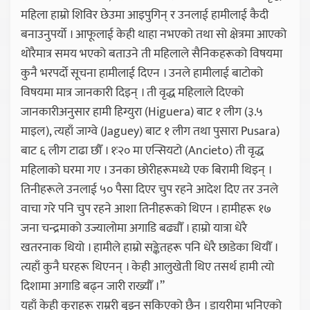
महिला हाम्रो शिविर छेउमा आइपुगिन् र उनलाई हामीलाई कैदी
बनाउनुपर्यो । आफूलाई केही थाहा नभएको तथा सो क्षेत्रमा आएको
थोरैमात्र समय भएको बताउने ती महिलाले सैनिकहरूको विषयमा
कुनै भरपर्दो सूचना हामीलाई दिएन । उनले हामीलाई बाटोको
विषयमा मात्र जानकारी दिइन् । ती वृद्ध महिलाले दिएको
जानकारीअनुसार हामी हिग्युरा (Higuera) बाट १ लीग (३.५
माइल), त्यहाँ जाग्वे (Jaguey) बाट १ लीग तथा पुसारा Pusara)
बाट ६ लीग टाढा छौँ । १ः२० मा एन्सियटो (Ancieto) ती वृद्ध
महिलाको घरमा गए । उनका छोरीहरूमध्ये एक बिरामी थिइन् ।
तिनीहरूले उनलाई ५० पैसा दिएर चुप रहने आदेश दिए तर उनले
वाचा गरे पनि चुप रहने आशा तिनीहरूको थिएन । हामीहरू १७
जना चन्द्रमाको उज्यालोमा अगाडि बढ्यौँ । हाम्रो यात्रा धेरै
खतरनाक थियो । हामीले हाम्रो सङ्केतहरू पनि धेरै छाडेका थियौँ ।
त्यहाँ कुनै घरहरू थिएनन् । केही आलुखेती थिए तसर्थ हामी त्यो
दिशामा अगाडि बढ्न जारी राख्यौँ ।”
यहाँ केही कुराहरू राम्ररी बुझ्न सकिएको छैन । डायरीमा भनिएको