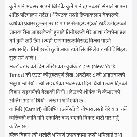
कुनै पनि अवसर आउने बित्तिकै कुनै पनि दमनकारी सेनाले आफ्नो
शक्ति परिचालन गर्दछ । धेरैपटक यस्तो क्रियाकलाप बेकारको,
व्यर्थको प्रयास हुन्छन् तर छापामार सेनाहरू रहेको ठाउँ उनीहरूको
जानकारीमा आइसकेको हुनाले तिनीहरूले धेरै आशा गरेकोमा प्रश्न
गर्ने कुनै ठाउँ छैन । त्यहाँ छापामारहरूविरुद्ध विजय पाउने
आशासहित तिनीहरूले ठुलो आकारको सिलसिलेवार गतिविधिहरू
सुरु गर्न थाले ।
अक्टोबर ७ को दिन लेखिएको न्युयोर्क टाइम्स (New York
Times) को एउटा कौतुहलपूर्ण लेख, अक्टोबर ८ को आइतबारको
अङ्कमा छापियो । त्यो सङ्घर्षको अवसरको दिन थियो । त्यस दिनको
बिहान सङ्घर्षको बेलाको थियो । लेखको शीर्षक ‘चे ग्वेभाराको
अन्तिम अडान’ थियो । लेखमा भनिएको छ –
कामिरि (Camiri) बोलिभिया अर्नेस्टो चे ग्वेभाराजस्तो धेरै यात्रा गर्ने
व्यक्तिको लागि पनि एकातिर बन्द भएको विकट बाटो पार गर्नु
कठिन छ ।
हरेक बिहान त्यो धूलोले भरिपूर्ण उपत्यकामा फुस्रो भूमिलाई तथा