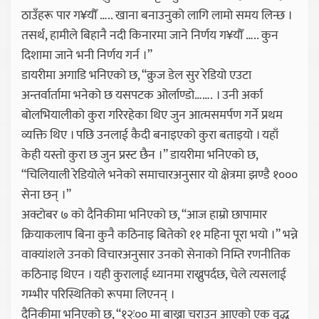
ठाउँहरू पार ग¥यौँ ….. खाना बनाउनुको लागि लामो समय लिन्छ ।
तसर्थ, हामीले बिहानै नदी किनारमा जाने निर्णय ग¥यौँ ….. कुन
दिशामा जाने भनी निर्णय गर्न ।”
डायरीमा अगाडि भनिएको छ, “क्रुज डेल सुर रेडियो एउटा
अन्तर्वार्तामा भनेको छ यसपटक ओर्लाण्डो……. । उनी अर्का
बोलभियालीको कुरा गरिरहेका थिए जुन आत्मसमर्पण गर्ने प्रथम
व्यक्ति थिए । पछि उनलाई कैदी बनाइएको कुरा बताइयो । यहाँ
केही यस्तो कुरा छ जुन प्रस्ट छैन ।” डायरीमा भनिएको छ,
“चिलियाली रेडियोले भनेको समाचारअनुसार यो क्षेत्रमा झण्डै १०००
सेना छन् ।”
अक्टोबर ७ को दैनिकीमा भनिएको छ, “आज हाम्रो छापामार
क्रियाकलाप बिना कुनै कठिनाइ बितेको ११ महिना पूरा भयो ।” भन्ने
वाक्यांशले उनको विचारअनुसार उनको सेनाको निम्ति रणनीतिक
कठिनाइ थिएन । यही कुरालाई ध्यानमा राख्नुपर्दछ, चेले त्यसलाई
गम्भीर परिस्थितिको रूपमा लिएनन् ।
दैनिकीमा भनिएको छ, “१२ः०० मा बाख्रा चराउन आएको एक वृद्ध