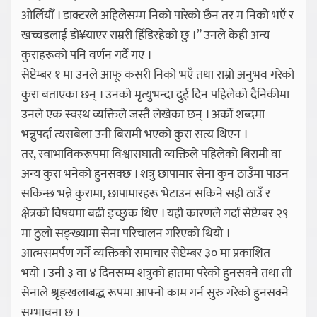
ओर्लियौँ । डाक्टरले अहिलेसम्म निको पारेको छैन तर म निको भएँ र
खच्चडलाई डो¥याएर राम्ररी हिँडिरहेको छु ।” उनले केही अन्य
कुराहरूको पनि वर्णन गर्दै गए ।
सेप्टेम्बर १ मा उनले आफू कसरी निको भएँ तथा राम्रो अनुभव गरेको
कुरा बताएका छन् । उनको मृत्युभन्दा दुई दिन पहिलेको दैनिकीमा
उनले एक स्वस्थ व्यक्तिले जस्तै लेखेका छन् । अर्को शब्दमा
भन्नुपर्दा त्यसबेला उनी बिरामी भएको कुरा सत्य थिएन ।
तर, स्वाभाविकरूपमा विश्वासघाती व्यक्तिले पहिलेको बिरामी वा
अन्य कुरा भनेको हुनसक्छ । शत्रु छापामार सेना कुन ठाउँमा पाउन
सकिन्छ भन्ने कुरामा, छापामारहरू भेटाउन सकिने सही ठाउँ र
क्षेत्रको विषयमा बढी इच्छुक थिए । यही कारणले गर्दा सेप्टेम्बर २९
मा ठुलो सङ्ख्यामा सेना परिचालन गरिएको थियो ।
आत्मसमर्पण गर्ने व्यक्तिको समाचार सेप्टेम्बर ३० मा प्रकाशित
भयो । उनी ३ वा ४ दिनसम्म शत्रुको हातमा परेको हुनसक्ने तथा ती
सेनाले श्रृङ्खलाबद्ध रूपमा आफ्नो काम गर्न सुरु गरेको हुनसक्ने
सम्भावना छ ।