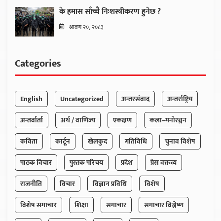
के हमास साँच्चै निःशस्त्रीकरण हुनेछ ?
श्रावण २०, २०८३
Categories
English
Uncategorized
अन्तरसंवाद
अन्तर्राष्ट्रिय
अन्तर्वार्ता
अर्थ / वाणिज्य
एकक्षण
कला–मनोरञ्जन
कविता
कार्टून
खेलकुद
गतिविधि
चुनाव विशेष
पाठक विचार
पुस्तक परिचय
प्रदेश
प्रेस वक्तव्य
राजनीति
विचार
विज्ञान प्रविधि
विशेष
विशेष समाचार
शिक्षा
समाचार
समाचार विश्लेष्ण