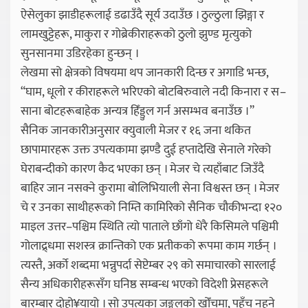
ऐसेलुका झाडीहरूलाई डढाउँदै सूर्य उदाउँछ । ठुल्ठुला झिङ्गा र
लामखुट्टेहरू, माकुरा र गोब्रेकीराहरूको ठुलो झुण्ड मृत्युको
सुनसानमा उडिरहेका हुन्छन् ।
लेखमा सो क्षेत्रको विषयमा थप जानकारी दिन्छ र अगाडि भन्छ,
“घाम, धूलो र कीराहरूले भरिएको बोटबिरुवाले नदी किनारा र स–
साना बोटहरूबाहेक अन्यत्र हिँड्डुल गर्न असम्भव बनाउँछ ।”
सैनिक जानकारीअनुसार क्युवाली मेजर र १६ जना थकित
छापामारहरू उक्त उपत्यकामा झण्डै दुई हप्तादेखि सेनाले गरेको
घेराबन्दीको कारण कैद भएका छन् । मेजर चे त्यहाँबाट जिउँदै
बाहिर जान नसक्ने कुरामा बोलिभियाली सेना विश्वस्त छन् । मेजर
चे र उनका साथीहरूको निम्ति कामिरिको सैनिक चौकीभन्दा १२०
माइल उत्तर–पश्चिम स्थिति त्यो पाताले छाँगो धेरै किसिमले पश्चिमी
गोलाद्र्धमा सशस्त्र क्रान्तिको एक प्रतीकको रूपमा काम गर्छन् ।
त्यस्तै, अर्को शब्दमा भन्नुपर्दा सेप्टेम्बर २९ को समाचारको सारलाई
सैन्य अधिकारीहरूसँग घनिष्ठ सम्बन्ध भएको विदेशी प्रेसहरूले
बारम्बार दोहो¥यायो । सो उपत्यका जङ्गलको खोँचमा, पहुँच नहुने