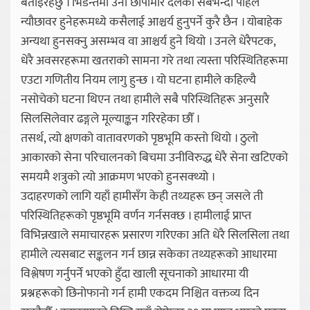
बताइरहेछु । भिडन्तमा उनी छापामार दलका सबभन्दा पहिले
न्यौछावर हुनेहरूमध्ये कसैलाई आश्चर्य हुनुपर्ने कुरै छैन । योबाहेक
अन्यथा हुनसक्नु असम्भव वा आश्चर्य हुने थियो । उनले धेरैपटक,
धेरै अवसरहरूमा खतराको सामना गरे तथा त्यस्ता परिस्थितिहरूमा
एउटा गणितीय नियम लागु हुन्छ । यो घटना हामीले कहिल्यै
नसोचेको घटना थिएन तथा हामीले सबै परिस्थितिहरू अनुसारै
सिलसिलेवार ढङ्गले मूल्याङ्कन गरिरहेका छौँ ।
तसर्थ, त्यो क्षणको वातावरणको पृष्ठभूमि कस्तो थियो । ठुलो
आकारको सेना परिचालनको बिचमा उनीविरुद्ध धेरै सेना खटिएको
समयमै शत्रुको त्यो आक्रमण भएको हुनसक्थ्यो ।
उदाहरणको लागि यहाँ हामीसँग केही तथ्यहरू छन् जसले ती
परिस्थितिहरूको पृष्ठभूमि वर्णन गर्नसक्छ । हामीलाई प्राप्त
विभिन्नखाले समाचारहरू प्रसारण गरिएका अति धेरै सिलसिला तथा
हामीले त्यसबाट सङ्कलन गर्न छान्न सकेका तथ्यहरूको आधारमा
विश्लेषण गर्नुपर्ने भएको हुँदा खाली सूचनाको आधारमा यी
प्रश्नहरूको छिनोफानो गर्न हामी एकदम निश्चित वक्तव्य दिन