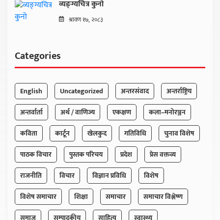
व्यङ्ग्यचित्र कुनो
श्रावण १७, २०८३
Categories
English
Uncategorized
अन्तरसंवाद
अन्तर्राष्ट्रिय
अन्तर्वार्ता
अर्थ / वाणिज्य
एकक्षण
कला–मनोरञ्जन
कविता
कार्टून
खेलकुद
गतिविधि
चुनाव विशेष
पाठक विचार
पुस्तक परिचय
प्रदेश
प्रेस वक्तव्य
राजनीति
विचार
विज्ञान प्रविधि
विशेष
विशेष समाचार
शिक्षा
समाचार
समाचार विश्लेष्ण
समाज
सम्पादकीय
साहित्य
स्वास्थ्य