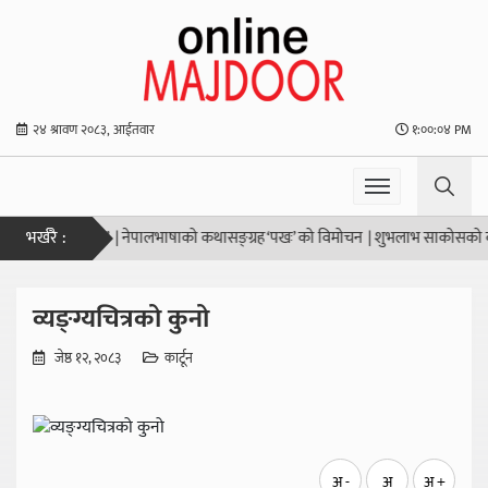
२४ श्रावण २०८३, आईतवार
१:००:०४ PM
भर्खरै :
िको उद्देश्य हो”
|
नेपालभाषाको कथासङ्ग्रह ‘पखः’ को विमोचन
|
शुभलाभ साकोसको वार्षि
व्यङ्ग्यचित्रको कुनो
जेष्ठ १२, २०८३
कार्टून
अ -
अ
अ +