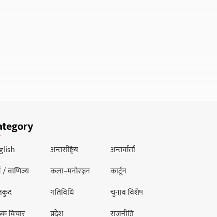
ategory
glish
अन्तर्राष्ट्रिय
अन्तर्वार्ता
थ / वाणिज्य
कला–मनोरञ्जन
कार्टून
लकुद
गतिविधि
चुनाव विशेष
ठक विचार
प्रदेश
राजनीति