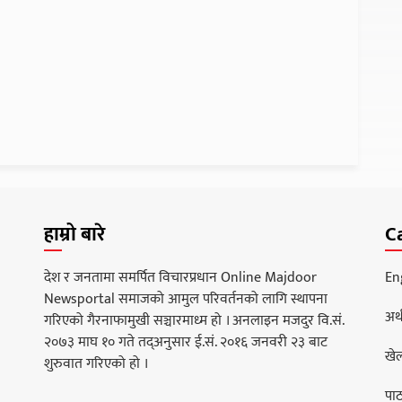
हाम्रो बारे
C
देश र जनतामा समर्पित विचारप्रधान Online Majdoor
En
Newsportal समाजको आमुल परिवर्तनको लागि स्थापना
अर्
गरिएको गैरनाफामुखी सञ्चारमाध्म हो । अनलाइन मजदुर वि.सं.
२०७३ माघ १० गते तद्अनुसार ई.सं. २०१६ जनवरी २३ बाट
खे
शुरुवात गरिएको हो ।
पा