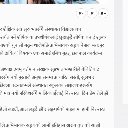
अ -
अ
अ +
 शैक्षिक सत्र सुरु भएसँगै संस्थागत विद्यालयका
 पर्ने शीर्षक वा उपशीर्षकलाई छुट्टाछुट्टै शीर्षक बनाई शुल्क
ता नआएको गुनासो बढ्न थालेपछि अभिभावक सङ्घ नेपाल भक्तपुर
को दायित्व’ विषयक एक समारोहबिच बृहत् छलफल कार्यक्रम
क्ष एवम् वर्तमान संरक्षक सुप्रभात भण्डारीले बेथितिबाट
सँग नयाँ पुस्ताले अनुशासनमा आधारित सस्तो, सुलभ र
पछिल्ला घटनाक्रमले संस्थागत स्कूलका सञ्चालकहरूसँग
 मात्र नयाँ परिवेशसँगै मालिक्याइँलाई निरन्तरता दिन छेपारोले झैँ
िजो लड्यौँ, आज लड्दै छौँ र सङ्घर्षको पाइलामा हामी निरन्तरता
ुरीले अभिभावक सङ्घको लामो इतिहास खराब कुराको साक्षी