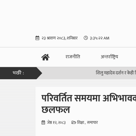
२३ श्रावण २०८३, शनिबार
३:३५:२२ AM
राजनीति
अन्तर्राष्ट्रिय
भर्खरै :
शिलु महादेव दर्शन र केही जिज्ञासा
|
परिवर्तित समयमा अभिभावक
छलफल
जेष्ठ १२, २०८३
शिक्षा
समाचार