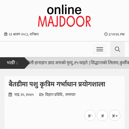
२३ श्रावण २०८३, शनिबार
३:५१:४६ PM
भर्खरै :
्डको स्कूलमा गोली हानाहान आठ जनाको मृत्यु, १५ घाइते
|
सिद्धान्तको लिलाम, कुर्सीको 
बैतडीमा पशु कृत्रिम गर्भाधान प्रयोगशाला
भाद्र २०, २०७५
विज्ञान प्रविधि
समाचार
अ -
अ
अ +