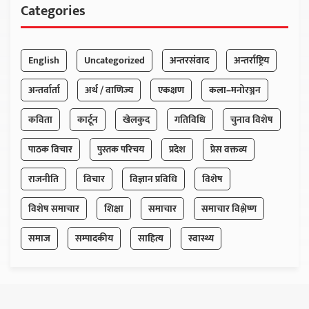
Categories
English
Uncategorized
अन्तरसंवाद
अन्तर्राष्ट्रिय
अन्तर्वार्ता
अर्थ / वाणिज्य
एकक्षण
कला–मनोरञ्जन
कविता
कार्टून
खेलकुद
गतिविधि
चुनाव विशेष
पाठक विचार
पुस्तक परिचय
प्रदेश
प्रेस वक्तव्य
राजनीति
विचार
विज्ञान प्रविधि
विशेष
विशेष समाचार
शिक्षा
समाचार
समाचार विश्लेष्ण
समाज
सम्पादकीय
साहित्य
स्वास्थ्य