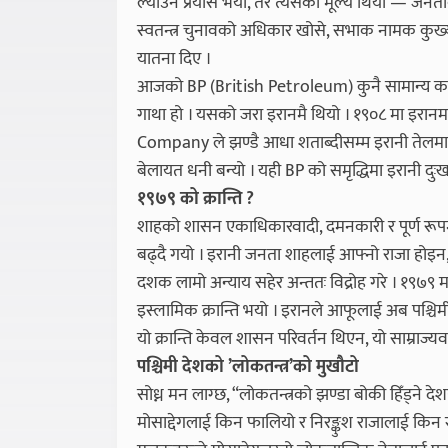
ल्याउने प्रयास भयो, तर त्यसको मूल्य थियो — जनता
स्वतन्त्र चुनावको अधिकार खोसे, सभाक नामक कुख्यात
यातना दिए ।
आजको BP (British Petroleum) कुनै सामान्य कम
गाथा हो । यसको जरा इरानमै थियो । १९०८ मा इरान
Company ले झण्डै आधा शताब्दीसम्म इरानी तेलमाथ
बेलायत धनी बन्यो । यही BP को समृद्धिमा इरानी दु
१९७९ को क्रान्ति ?
शाहको शासन एकाधिकारवादी, दमनकारी र पूर्ण रूप
बढ्दै गयो । इरानी जनता शाहलाई आफ्नो राजा होइन, 
दशक लामो अन्याय सहेर अन्ततः विद्रोह गरे । १९७९ 
इस्लामिक क्रान्ति भयो । इरानले आफूलाई अब पश्चिमी
यो क्रान्ति केवल शासन परिवर्तन थिएन, यो साम्राज्
पश्चिमी देशको ’लोकतन्त्र’को मुखौटो
सोध्न मन लाग्छ, “लोकतन्त्रको झण्डा बोकी हिँड्ने दे
मोसाद्देगलाई किन फालियो र निरङ्कुश राजालाई किन स