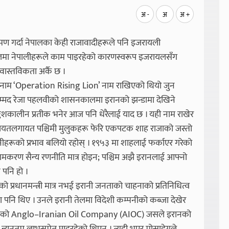
अ -
अ
अ +
 गर्दा नेपालका केही राजावादीहरूले पनि इजरायली
लमा नेपालीहरूले काम पाइरहेको कारणस्वरूप इजरायलसँग
 वास्तविकता अर्कै छ ।
 नाम ‘Operation Rising Lion’ नाम राखिएको थियो जुन
ोहम्मद रेजा पहलवीको शासनकालमा इरानको झन्डामा देखिने
ङ्कुशकालीन प्रतीक भनेर आज पनि धेरैलाई याद छ । यही नाम राखेर
ेलायतलगायत पश्चिमी मुलुकहरू फेरि एकपटक शाह राजाको जस्तो
ीहरूको प्रभाव बलियो रहोस् । १९५३ मा शाहलाई फर्काएर गरेको
नामकरण सैन्य रणनीति मात्र होइन; पश्चिम अझै इरानलाई आफ्नो
श पनि हो ।
को प्रधानमन्त्री मात्र नभई इरानी जनताको चाहनाको प्रतिनिधित्व
ी नेता पनि थिए । उनले इरानी तेलमा विदेशी कम्पनीको कब्जा देखेर
ायतको Anglo–Iranian Oil Company (AIOC) जसले इरानको