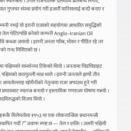
को स्वतन्त्रता । उनले राजनीतिक दलमाथि प्रतिबन्ध लगाए,
 गुप्तचर संस्था प्रयोग गरी हजारौँ मानिसलाई बन्दी बनाए र
्पनी नभई यो इरानी राजाको सहयोगमा आधारित समृद्धिको
मा तेल भेटिएपछि बनेको कम्पनी Anglo–Iranian Oil
ि कब्जा जमायो । इरानी जनता गरिब, भोका र पीडित रहे तर
ःखको गन्ध मिसिएको छ ।
मा पश्चिमको समर्थनमा टिकेको थियो । जनतामा चिडचिडाहट
पश्चिमको कठपुतली मान्न थाले । इरानी जनताले झण्डै तीन
मा आयतोल्लाह खोमैनीको नेतृत्वमा राजा अपदस्थ हुने गरी
 प्रभावबाट स्वतन्त्र बनायो र इस्लामिक गणराज्य घोषणा ग¥यो ।
यवादविरुद्धको विजय थियो ।
शहरूकै मिलेमतोमा १९५३ मा एक लोकतान्त्रिक प्रधानमन्त्री
्थापित गर्यो ?” जवाफ स्पष्ट छ — तेल र शक्ति । जसरी पश्चिमी