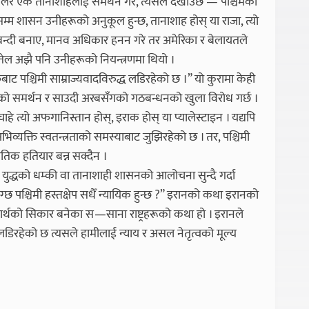
फालेर एक तानाशाहलाई समर्थन गरे, त्यसले देखाउँछ — पश्चिमको
बसम्म शासन उनीहरूको अनुकूल हुन्छ, तानाशाह होस् या राजा, त्यो
ाई बन्दी बनाए, मानव अधिकार हनन गरे तर अमेरिका र बेलायतले
तेल अझै पनि उनीहरूको नियन्त्रणमा थियो ।
ाट पश्चिमी साम्राज्यवादविरुद्ध लडिरहेको छ ।” यो कुरामा केही
को समर्थन र साउदी अरबसँगको गठबन्धनको खुला विरोध गर्छ ।
चाहे त्यो अफगानिस्तान होस्, इराक होस् या प्यालेस्टाइन । यद्यपि
िव्यक्ति स्वतन्त्रताको समस्याबाट जुझिरहेको छ । तर, पश्चिमी
नीतिक हतियार बन्न सक्दैन ।
ुद्धको धम्की वा तानाशाही शासनको आलोचना सुन्दै गर्दा
 पश्चिमी हस्तक्षेप सधैँ न्यायिक हुन्छ ?” इरानको कथा इरानको
वार्थको सिकार बनेका स—साना राष्ट्रहरूको कथा हो । इरानले
डिरहेको छ त्यसले हामीलाई न्याय र असल नेतृत्वको मूल्य