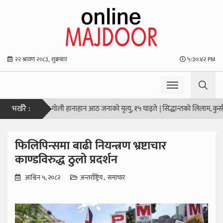
२२ श्रावण २०८३, शुक्रबार
५:३०:४३ PM
भर्खरै :
न्डको स्कूलमा गोली हानाहान आठ जनाको मृत्यु, १५ घाइते
|
सिद्धान्तको लिलाम, कुर्सीको
फिलिपिन्समा बाढी नियन्त्रण भ्रष्टाचार
काण्डविरुद्ध ठुलो प्रदर्शन
आश्विन ५, २०८२
अन्तर्राष्ट्रिय
समाचार