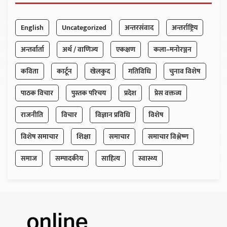
English
Uncategorized
अन्तरसंवाद
अन्तर्राष्ट्रिय
अन्तर्वार्ता
अर्थ / वाणिज्य
एकक्षण
कला–मनोरञ्जन
कविता
कार्टून
खेलकुद
गतिविधि
चुनाव विशेष
पाठक विचार
पुस्तक परिचय
प्रदेश
प्रेस वक्तव्य
राजनीति
विचार
विज्ञान प्रविधि
विशेष
विशेष समाचार
शिक्षा
समाचार
समाचार विश्लेष्ण
समाज
सम्पादकीय
साहित्य
स्वास्थ्य