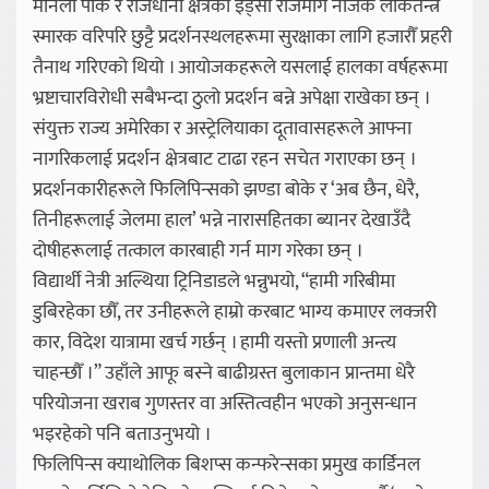
मनिला पार्क र राजधानी क्षेत्रको इड्सा राजमार्ग नजिक लोकतन्त्र
स्मारक वरिपरि छुट्टै प्रदर्शनस्थलहरूमा सुरक्षाका लागि हजारौँ प्रहरी
तैनाथ गरिएको थियो । आयोजकहरूले यसलाई हालका वर्षहरूमा
भ्रष्टाचारविरोधी सबैभन्दा ठुलो प्रदर्शन बन्ने अपेक्षा राखेका छन् ।
संयुक्त राज्य अमेरिका र अस्ट्रेलियाका दूतावासहरूले आफ्ना
नागरिकलाई प्रदर्शन क्षेत्रबाट टाढा रहन सचेत गराएका छन् ।
प्रदर्शनकारीहरूले फिलिपिन्सको झण्डा बोके र ‘अब छैन, धेरै,
तिनीहरूलाई जेलमा हाल’ भन्ने नारासहितका ब्यानर देखाउँदै
दोषीहरूलाई तत्काल कारबाही गर्न माग गरेका छन् ।
विद्यार्थी नेत्री अल्थिया ट्रिनिडाडले भन्नुभयो, “हामी गरिबीमा
डुबिरहेका छौँ, तर उनीहरूले हाम्रो करबाट भाग्य कमाएर लक्जरी
कार, विदेश यात्रामा खर्च गर्छन् । हामी यस्तो प्रणाली अन्त्य
चाहन्छौँ ।” उहाँले आफू बस्ने बाढीग्रस्त बुलाकान प्रान्तमा धेरै
परियोजना खराब गुणस्तर वा अस्तित्वहीन भएको अनुसन्धान
भइरहेको पनि बताउनुभयो ।
फिलिपिन्स क्याथोलिक बिशप्स कन्फरेन्सका प्रमुख कार्डिनल