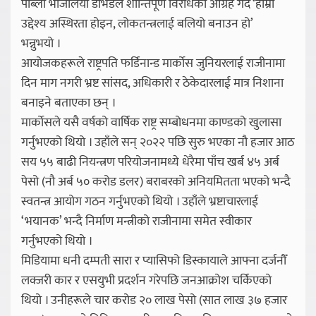
पाब्लो भर्जिलियो डेभिडले शान्तिपूर्ण विरोधको आग्रह गर्दै ‘हाम्रो
उद्देश्य अस्थिरता होइन, लोकतन्त्रलाई बलियो बनाउन हो’
भन्नुभयो ।
आयोजकहरूले राष्ट्रपति फर्डिनान्ड मार्कोस जुनियरलाई राजीनामा
दिन माग नगरी भ्रष्ट सांसद, अधिकारी र ठेकेदारलाई मात्र निशाना
बनाइने बताएका छन् ।
मार्कोसले यसै वर्षको वार्षिक राष्ट्र सम्बोधनमा काण्डको खुलासा
गर्नुभएको थियो । उहाँले सन् २०२२ पछि सुरु भएका नौ हजार आठ
सय ५५ बाढी नियन्त्रण परियोजनामध्ये धेरैमा पाँच खर्ब ४५ अर्ब
पेसो (नौ अर्ब ५० करोड डलर) बराबरको अनियमितता भएको भन्दै
स्वतन्त्र आयोग गठन गर्नुभएको थियो । उहाँले भ्रष्टाचारलाई
‘भयानक’ भन्दै निर्माण मन्त्रीको राजीनामा समेत स्वीकार
गर्नुभएको थियो ।
मिडियामा धनी दम्पती सारा र प्यासिफो डिस्कायाले आफ्ना दर्जनौँ
लक्जरी कार र एसयुभी प्रदर्शन गरेपछि जनआक्रोश चर्किएको
थियो । उनीहरूले चार करोड २० लाख पेसो (सात लाख ३७ हजार