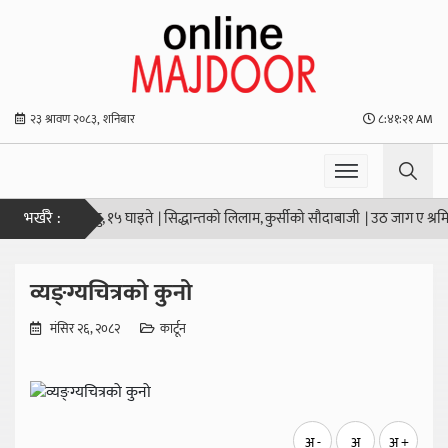
२३ श्रावण २०८३, शनिबार
८:४१:२१ AM
भर्खरै :
आठ जनाको मृत्यु, १५ घाइते
|
सिद्धान्तको लिलाम, कुर्सीको सौदाबाजी
|
उठ जाग ए श्रमिक 
व्यङ्ग्यचित्रको कुनो
मंसिर २६, २०८२
कार्टून
अ -
अ
अ +