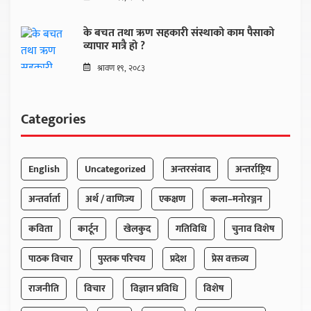
के बचत तथा ऋण सहकारी संस्थाको काम पैसाको
व्यापार मात्रै हो ?
श्रावण १९, २०८३
Categories
English
Uncategorized
अन्तरसंवाद
अन्तर्राष्ट्रिय
अन्तर्वार्ता
अर्थ / वाणिज्य
एकक्षण
कला–मनोरञ्जन
कविता
कार्टून
खेलकुद
गतिविधि
चुनाव विशेष
पाठक विचार
पुस्तक परिचय
प्रदेश
प्रेस वक्तव्य
राजनीति
विचार
विज्ञान प्रविधि
विशेष