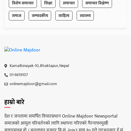
विशेष समाचार
शिक्षा
समाचार
समाचार विश्लेष्ण
समाज
सम्पादकीय
साहित्य
स्वास्थ्य
Kamalbinayak-10, Bhaktapur, Nepal
01-6619107
onlinemajdoor@gmail.com
हाम्रो बारे
देश र जनतामा समर्पित विचारप्रधान Online Majdoor Newsportal
समाजको आमुल परिवर्तनको लागि स्थापना गरिएको गैरनाफामुखी
सञ्चारमाध्म हो । अनलाइन मजदुर वि.सं. २०७३ माघ १० गते तद्अनुसार ई.सं.