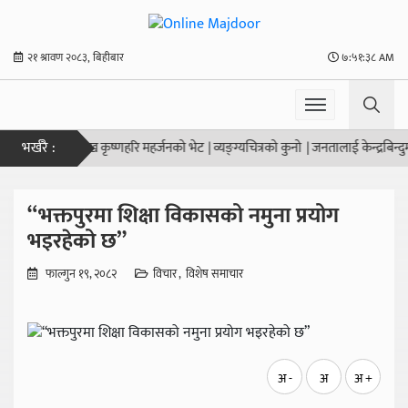
२१ श्रावण २०८३, बिहीबार
७:५१:३८ AM
भर्खरै :
िकाका नगर प्रमुख कृष्णहरि महर्जनको भेट
|
व्यङ्ग्यचित्रको कुनो
|
जनतालाई केन्द्रबिन्दुमा र
“भक्तपुरमा शिक्षा विकासको नमुना प्रयोग
भइरहेको छ”
फाल्गुन १९, २०८२
विचार
विशेष समाचार
अ -
अ
अ +