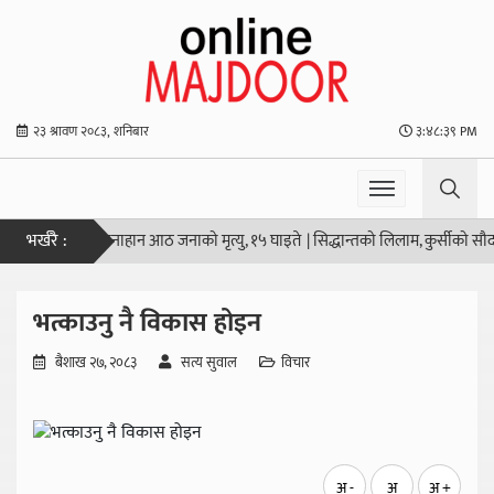
२३ श्रावण २०८३, शनिबार
३:४८:३९ PM
भर्खरै :
्कूलमा गोली हानाहान आठ जनाको मृत्यु, १५ घाइते
|
सिद्धान्तको लिलाम, कुर्सीको सौदाबाज
भत्काउनु नै विकास होइन
बैशाख २७, २०८३
सत्य सुवाल
विचार
अ -
अ
अ +