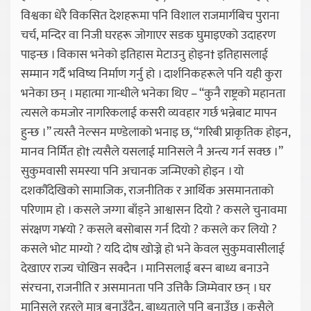
विश्वका धेरै विकसित देशहरूमा पनि विशाल राजमार्गबिच पुराना
चर्च, मन्दिर वा निजी घरहरू जोगाएर सडक घुमाइएको उदाहरण
पाइन्छ । विकास भनेको इतिहास मेटाउनु होइन† इतिहासलाई
सम्मान गर्दै भविष्य निर्माण गर्नु हो । दार्शनिकहरूले पनि यही कुरा
भनेका छन् । महात्मा गान्धीले भनेका थिए – “कुनै राष्ट्रको महानता
त्यसले कमजोर नागरिकलाई कसरी व्यवहार गर्छ भन्नेबाट मापन
हुन्छ ।” त्यस्तै नेल्सन मण्डेलाको भनाइ छ, “गरिबी प्राकृतिक होइन,
मानव निर्मित हो† त्यसैले यसलाई मानिसले नै अन्त्य गर्न सक्छ ।”
सुकुमवासी समस्या पनि अचानक जन्मिएको होइन । यो
दशकौँदेखिको सामाजिक, राजनीतिक र आर्थिक असमानताको
परिणाम हो । कसले जग्गा बाँड्ने आश्वासन दियो ? कसले चुनावमा
संरक्षण ग¥यो ? कसले बसोबास गर्न दियो ? कसले कर लियो ?
कसले भोट माग्यो ? यदि दोष खोज्ने हो भने केवल सुकुमवासीलाई
देखाएर राज्य चोखिन सक्दैन । मानिसलाई बस्न बाध्य बनाउने
संरचना, राजनीति र असमानता पनि उत्तिकै जिम्मेवार छन् । घर
मानिसले रहरले मात्र बनाउँदैन, बाध्यताले पनि बनाउँछ । कसैले