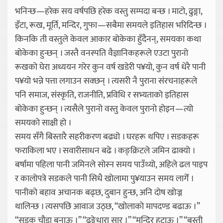
भनिन्छ—हरेक सय वर्षपछि हरेक वस्तु सम्पदा बन्छ । माटो, ढुङ्गा,
इँटा, रूख, मूर्ति, मन्दिर, गुफा—सबैमा समयले इतिहास भरिदिन्छ ।
किनकि ती वस्तुले केवल आकार बोकेका हुँदैनन्, समयका कथा
बोकेका हुन्छन् । जस्तै वनस्पति वैज्ञानिकहरूले एउटा पुरानो
रूखको घेरा अध्ययन गरेर कुन वर्ष खडेरी प¥यो, कुन वर्ष धेरै पानी
प¥यो भन्ने पत्ता लगाउन सक्छन् । त्यसरी नै पुराना संरचनाहरूले
पनि समाज, संस्कृति, राजनीति, प्रविधि र सभ्यताको इतिहास
बोकेका हुन्छन् । त्यसैले पुरानो वस्तु केवल पुरानो होइन—त्यो
समयको साक्षी हो ।
समय सँगै बिस्तारै सहरीकरण बढ्यो । घरहरू थपिए । सडकहरू
फराकिला भए । सवारीसाधन बढे । कङ्क्रिटले जमिन ढाक्यो ।
बर्षामा पहिला पानी जमिनले सोस्न समय पाउँथ्यो, अहिले ढल पाइप
र कालोपत्रे सडकले पानी सिधै खोलामा पु¥याउन समय लागेँ ।
पानीको बहाव अचानक बढ्छ, दुबान हुन्छ, अनि दोष खोज्न
थालिन्छ । त्यसपछि आवाज उठ्छ, “खोलाको मापदण्ड बढाऊ ।”
“सडक चौडा बनाऊ ।” “ढुङ्गेधारा सार ।” “मन्दिर हटाऊ ।” “बस्ती