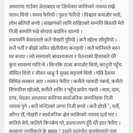
आधारमा गाउँका जेठाबाठा वा जिम्मेवार व्यक्तिको नाममा राख्ने
चलन थियो । समय फेरियो । पुस्ता फेरियो । विश्वास कमजोर भयो,
लोभ बलियो बन्यो । संरक्षणको लागि राखिएको सम्पत्ति बिस्तारै मेरो
निजी सम्पत्ति भन्ने सोचमा बदलिन थाल्यो ।
समयसँगै बेवास्ताले कतै पोखरी पुरियो । कतै खोला साँघुरियो ।
कतै पर्ती र बाँझो जमिन खेतीयोग्य बनाइयो । कतै मानिसले बस्न
घर बनाए । त्यो समयको आवश्यकता र चेतनाको हिसाबले धेरै
कुरा सामान्य मानिन्थे । किनकि राज्य कमजोर थियो, कानुनी पहुँच
सीमित थियो र जीवन धान्नु नै मुख्य सङ्घर्ष थियो । पछि देशमा
विभिन्न सरकार आए । शासन फेरिए । कसैले चाकडी ग¥यो, कसैले
सिफारिस खोज्यो, कसैले शक्ति र पहुँच प्रयोग ग¥यो । साम, दाम,
दण्ड, भेदका आधारमा कतिपय सार्वजनिक सम्पत्तिहरू निजी
नाममा पुगे । कतै मन्दिरको जग्गा निजी बन्यो । कतै द्योःछँे, पर्ती,
आँगन छेँ, पोखरी र सार्वजनिक क्षेत्र व्यक्तिको नाममा दर्ता भए ।
कतिले बेचे, कतिले किनबेच गरे, हस्तान्तरण हुँदै धेरै हात फेरिए ।
सामान्य नागरिकले के बुझ्छ ? उसले मालपोत कार्यालयले पास