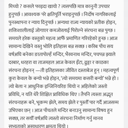
मिच्यो ? कसले फाइदा खायो ? त्यसपछि मात्र कानुनी उपचार
हुनुपर्छ । आवश्यक परे क्षतिपूर्ति भराइनुपर्छ । निर्दोष नागरिकलाई
पुनस्र्थापना र न्याय दिनुपर्छ । अन्यथा राज्य न्यायको प्रतीक होइन,
शक्तिशालीलाई जोगाएर कमजोरलाई पिरोल्ने संरचना बन्न पुग्छ ।
समयले हरेक वस्तुको महत्व आफैँ प्रमाणित गरिरहेको हुन्छ । आज
सामान्य देखिने वस्तु भोलि इतिहास बन्न सक्छ । करिब पाँच सय
वर्षअघि बनेका ङातापोल्हँ मन्दिर, भैरवनाथ मन्दिर, पचपन्न झ्याले
दरबार, धरहरा वा ताजमहल आज केवल इँटा, ढुङ्गा र काठका
संरचना होइनन् —ती इतिहासका जीवित दस्ताबेज हुन् । महत्वपूर्ण
कुरा केवल के बन्यो भन्ने होइन, ‘त्यो समयमा कसरी बन्यो’ भन्ने हो ।
त्यो बेला न आधुनिक इन्जिनियरिङ थियो न अहिलेको जस्तो
प्रविधि, न यति धेरै शिक्षित प्राविधिक थिए । तैपनि त्यस्ता अद्भूत
संरचनाहरू बने, भूकम्प झेले, समय झेले र पुस्तौँ पार गर्दै आजसम्म
उभिएका छन् । आज पाँचतले मन्दिर बनाउनु सामान्य विषय हुन
सक्छ, तर सयौँ वर्षअघि त्यस्तो संरचना निर्माण गर्नु मानव
सभ्यताको असाधारण क्षमता थियो ।