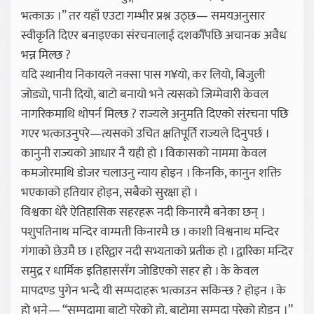
भत्काऊ ।” तर यहाँ एउटा गम्भीर प्रश्न उठ्छ— समयअनुसार
स्वीकृति दिएर बनाइएका संरचनालाई दशकौँपछि अचानक अवैध
भन्न मिल्छ ?
यदि स्थानीय निकायले नक्सा पास ग¥यो, कर लियो, बिजुली
जोड्यो, पानी दियो, बाटो बनायो भने त्यसको जिम्मेवारी केवल
नागरिकमाथि थोपर्न मिल्छ ? राज्यले अनुमति दिएको संरचना पछि
गएर भत्काउनुपरे—त्यसको उचित क्षतिपूर्ति राज्यले दिनुपर्छ ।
कानुनी राज्यको आधार नै यही हो । विकासको नाममा केवल
कमजोरमाथि डोजर चलाउनु न्याय होइन । किनकि, कानुन शक्ति
भएकाको हतियार होइन, सबैको सुरक्षा हो ।
विश्वका धेरै ऐतिहासिक सहरहरू नदी किनारमै बनेका छन् ।
पशुपतिनाथ मन्दिर वाग्मती किनारमै छ । काशी विश्वनाथ मन्दिर
गंगाको छेउमै छ । हरिद्वार नदी सभ्यताको प्रतीक हो । द्वारिका मन्दिर
समुद्र र धार्मिक इतिहाससँग जोडिएको सहर हो । के केवल
मापदण्ड पुगेन भन्दै यी सम्पदाहरू भत्काउन सकिन्छ ? होइन । के
हो भने— “सम्पदामा बाटो परेको हो, बाटोमा सम्पदा परेको होइन ।”