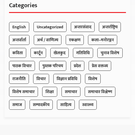
Categories
English
Uncategorized
अन्तरसंवाद
अन्तर्राष्ट्रिय
अन्तर्वार्ता
अर्थ / वाणिज्य
एकक्षण
कला–मनोरञ्जन
कविता
कार्टून
खेलकुद
गतिविधि
चुनाव विशेष
पाठक विचार
पुस्तक परिचय
प्रदेश
प्रेस वक्तव्य
राजनीति
विचार
विज्ञान प्रविधि
विशेष
विशेष समाचार
शिक्षा
समाचार
समाचार विश्लेष्ण
समाज
सम्पादकीय
साहित्य
स्वास्थ्य