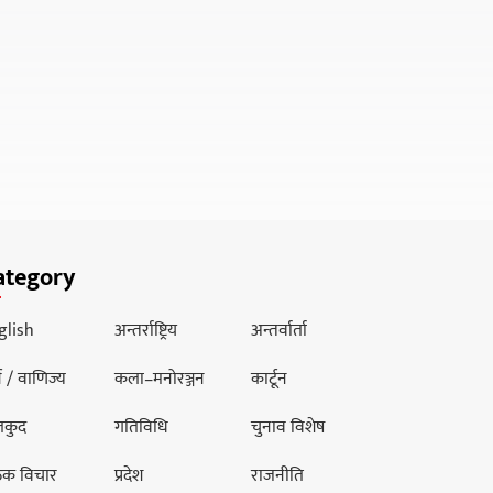
ategory
glish
अन्तर्राष्ट्रिय
अन्तर्वार्ता
थ / वाणिज्य
कला–मनोरञ्जन
कार्टून
लकुद
गतिविधि
चुनाव विशेष
ठक विचार
प्रदेश
राजनीति