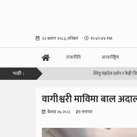
२३ श्रावण २०८३, शनिबार
१२:४२:४५ PM
राजनीति
अन्तर्राष्ट्रिय
भर्खरै :
शिलु महादेव दर्शन र केही जिज्ञासा
|
भ
वागीश्वरी माविमा बाल अदाल
बैशाख २७, २०८३
समाचार