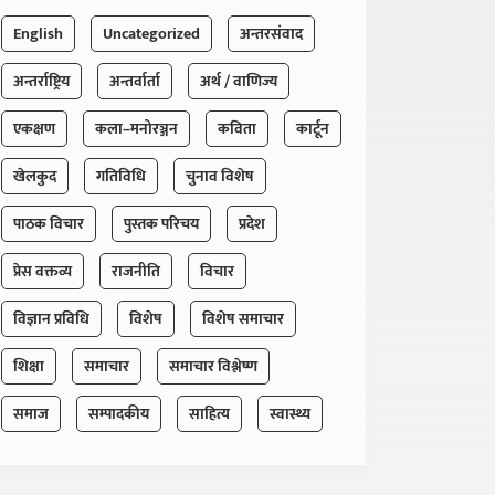
English
Uncategorized
अन्तरसंवाद
अन्तर्राष्ट्रिय
अन्तर्वार्ता
अर्थ / वाणिज्य
एकक्षण
कला–मनोरञ्जन
कविता
कार्टून
खेलकुद
गतिविधि
चुनाव विशेष
पाठक विचार
पुस्तक परिचय
प्रदेश
प्रेस वक्तव्य
राजनीति
विचार
विज्ञान प्रविधि
विशेष
विशेष समाचार
शिक्षा
समाचार
समाचार विश्लेष्ण
समाज
सम्पादकीय
साहित्य
स्वास्थ्य