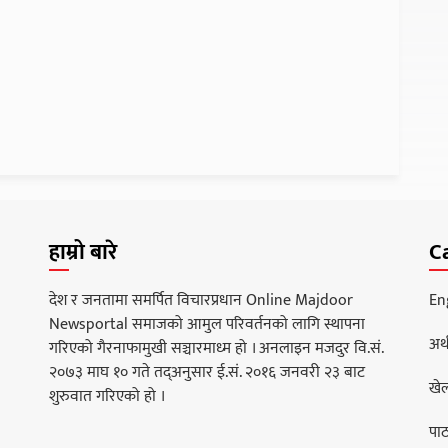
हाम्रो बारे
C
देश र जनतामा समर्पित विचारप्रधान Online Majdoor
En
Newsportal समाजको आमुल परिवर्तनको लागि स्थापना
अर्
गरिएको गैरनाफामुखी सञ्चारमाध्म हो । अनलाइन मजदुर वि.सं.
२०७३ माघ १० गते तद्अनुसार ई.सं. २०१६ जनवरी २३ बाट
खे
शुरुवात गरिएको हो ।
पा