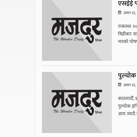
एसईई प
असार १३,
राकस्था २
बिहीबार सार
भएको घोषण
पुल्चोक
असार १३,
काठमाडौँ, १
पुल्चोक इ
आय ज्यादै 