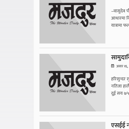
–वासुदेव प
आधारमा विद
यात्रामा फ
सामुदाय
असार १६,
हरिसुन्दर स
नतिजा हाल
दुई सय ७५ ज
एसईई नत