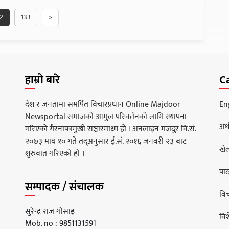
2
133
>
हाम्रो बारे
C
देश र जनतामा समर्पित विचारप्रधान Online Majdoor
En
Newsportal समाजको आमुल परिवर्तनको लागि स्थापना
अर्
गरिएको गैरनाफामुखी सञ्चारमाध्म हो । अनलाइन मजदुर वि.सं.
२०७३ माघ १० गते तद्अनुसार ई.सं. २०१६ जनवरी २३ बाट
खे
शुरुवात गरिएको हो ।
पा
सम्पादक / संचालक
वि
सुरेन्द्र राज गोसाइ
वि
Mob. no : 9851131591