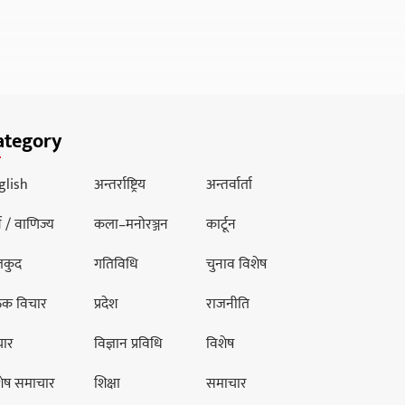
ategory
glish
अन्तर्राष्ट्रिय
अन्तर्वार्ता
थ / वाणिज्य
कला–मनोरञ्जन
कार्टून
लकुद
गतिविधि
चुनाव विशेष
ठक विचार
प्रदेश
राजनीति
चार
विज्ञान प्रविधि
विशेष
शेष समाचार
शिक्षा
समाचार