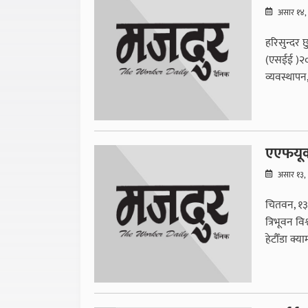
असार १४,
हरिसुन्दर छु
(एसईई )२०७
व्यवस्थापन,
एएफयूको
असार १३,
चितवन, १३ 
त्रिभूवन वि
हेटौँडा क्