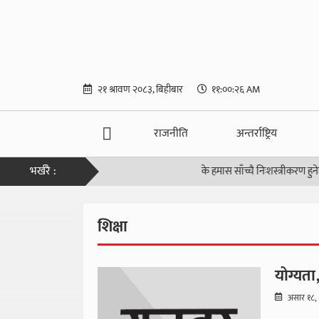
२१ श्रावण २०८३, बिहीबार
११:००:२७ AM
राजनीति
अन्तर्राष्ट्रिय
भर्खरै :
के हमास साँच्चै निःशस्त्रीकरण हुनेछ ?
|
मु
शिक्षा
योग्यता,
असार १८,