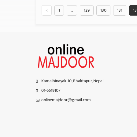
<
1
…
129
130
131
13
Kamalbinayak-10, Bhaktapur, Nepal
01-6619107
onlinemajdoor@gmail.com