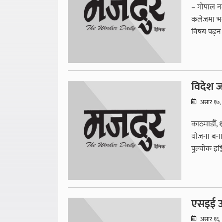
– गोपाल न
कलेजमा भर्
विषय पढ्न व
विदेश जा
असार १७,
काठमाडौँ,
योजना बनाइर
पुल्चोक इञ्
एसइई उत्
असार १६,