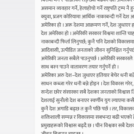
बिरामी मर्ने र पीडितको सङ्ख्या बढेको देश अमेरिका
असमान व्यवहार गर्ने, हेलाहोचो गर्ने राष्ट्रपति ट्रम्प 
क्युवा, प्रजग कोरियामा आर्थिक नाकाबन्दी गर्ने देश अम
अमेरिका हो । अरू देशमा आक्रमण गर्ने, देश जुधाएर 
देश अमेरिका हो । अमेरिकी सरकार विश्वमा शान्ति चा
नाकाबन्दी फिर्ता लिनुपर्छ; कुनै पनि देशको विकासमा ब
आदिवासी, उत्पीडित जनताको जीवन सुनिश्चित गर्नुपर्छ;
अमेरिकी जनता सबैले पाउनुपर्छ । अमेरिकी सरकारले आत
साथ बस्न पाउने वातावरण तयार गर्नुपर्ने हो ।
अमेरिका अरु देश–देश जुधाएर हतियार बेचेर धनी बन्ने
साधन कब्जा गरेर धनी बन्ने होइन । देश विकास गरेर
सन्देश छरेर संसारका सबै देशका जनताको विश्वास जित
देशलाई सुनौलो देश बनाएर स्वर्णीम युग ल्याएमा कस
कुनै देश अगाडि बढ्छ त कुनै पछि पर्छ । तर, विका
शक्तिशाली सम्पन्न र विकासमा सबभन्दा बढी भएको हेर्न
प्रमुखहरूको विश्वास बढ्दै छ । चीन विश्वका सबै दे