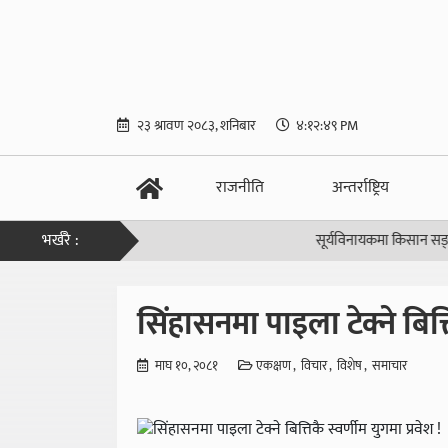
२३ श्रावण २०८३, शनिबार
४:१२:५० PM
राजनीति
अन्तर्राष्ट्रिय
भर्खरै :
सूर्यविनायकमा किसान सङ्घको स
सिंहासनमा पाइला टेक्ने बित्ति
माघ १०, २०८१
एकक्षण
विचार
विशेष
समाचार