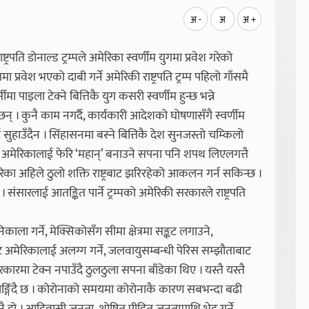
अ -
अ
अ +
्रपति डोनाल्ड ट्रम्पले अमेरिका स्वर्णीम युगमा प्रवेश गरेको
मा प्रवेश भएको दाबी गर्ने अमेरिकी राष्ट्रपति ट्रम्प पहिलो गाँसमै
्सीमा पाइला टेक्ने बित्तिकै युग कसरी स्वर्णीम हुन्छ भन्ने
् । कुनै काम नगर्दै, कार्यकारी आदेशको घोषणासँगै स्वर्णीम
ई सुहाउँदैन । सिंहासनमा बस्ने बित्तिकै देश सुनजस्तो चम्किलो
ले अमेरिकालाई फेरि ‘महान्’ बनाउने सपना पनि शपथ लिएलगत्तै
रिका अहिले ठुलो शक्ति राष्ट्रबाट झरिरहेको आकलन गर्न सकिन्छ ।
ंसारलाई आतङ्कित पार्ने ट्रम्पको अमेरिकी सरकारले राष्ट्रपति
ाला गर्ने, मेक्सिकोसँग सीमा क्षेत्रमा सङ्कट लगाउने,
ठनबाट अमेरिकालाई अलग्ग गर्ने, जलवायुसम्बन्धी पेरिस सम्झौताबाट
कारमा टेक्न नपाउँदै ठुलठुला सपना बाँडेका थिए । यस्तै यस्तै
दाङ्गिँदै छ । कोरोनाको समयमा कोरोनाकै कारण सबभन्दा बढी