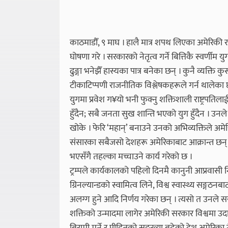
काठमाडौँ, ९ माघ । हालै मात्र शपथ लिएका अमेरिकी राष्ट
घोषणा गरे । सरकारको नेतृत्व गर्ने बित्तिकै स्वर्णीम युग
ढुङ्गा भनेझैँ हास्यका पात्र बनेका छन् । कुनै व्यक्ति कुर
टीकाटिप्पणी राजनीतिक विश्लेषकहरूले गर्न थालेका छन
युगमा प्रवेश ग¥यो भनी फुक्नु शक्तिशाली राष्ट्रपतिला
हुँदैन; सबै जनता सुख शान्ति भएको युग हुँदैन । उन
खोके । फेरि ‘महान्’ बनाउने उनको अभिव्यक्तिले अमे
संसारका सबैजसो देशहरू अमेरिकाबाट आक्रान्त छन् । स
भएसँगै तहल्का मच्चाउने कार्य गरेको छ ।
ट्रम्पले कार्यकालको पहिलो दिनमै कानुनी आप्रवासी निक
ग्रिनल्यान्डको स्वामित्व लिने, विश्व स्वास्थ्य सङ्ग
अलग्ग हुने आदि निर्णय गरेका छन् । त्यसो त उनले सर
शक्तिको उन्मादमा लागेर अमेरिकी सरकार विश्वमा उ