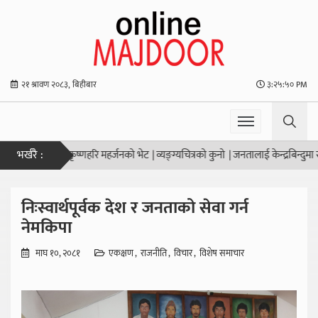
२१ श्रावण २०८३, बिहीबार
३:२५:५० PM
भर्खरै :
ा नगर प्रमुख कृष्णहरि महर्जनको भेट
|
व्यङ्ग्यचित्रको कुनो
|
जनतालाई केन्द्रबिन्दुमा राखेर 
निःस्वार्थपूर्वक देश र जनताको सेवा गर्न
नेमकिपा
माघ १०, २०८१
एकक्षण
राजनीति
विचार
विशेष समाचार