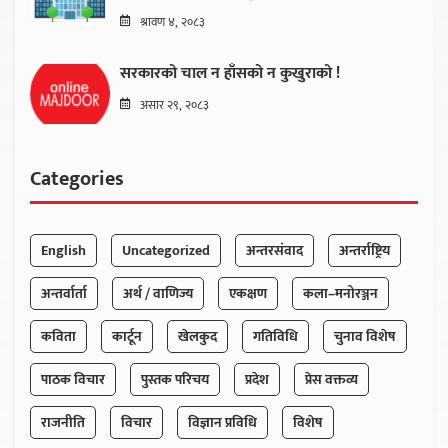
श्रावण ४, २०८३
सरकारको चाल न हाँसको न कुखुराको !
असार २९, २०८३
Categories
English
Uncategorized
अन्तरसंवाद
अन्तर्राष्ट्रिय
अन्तर्वार्ता
अर्थ / वाणिज्य
एकक्षण
कला–मनोरञ्जन
कविता
कार्टून
खेलकुद
गतिविधि
चुनाव विशेष
पाठक विचार
पुस्तक परिचय
प्रदेश
प्रेस वक्तव्य
राजनीति
विचार
विज्ञान प्रविधि
विशेष