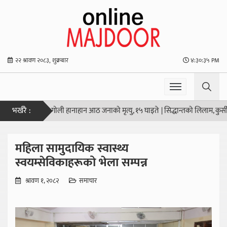
२२ श्रावण २०८३, शुक्रबार
४:३०:३६ PM
भर्खरै :
न्डको स्कूलमा गोली हानाहान आठ जनाको मृत्यु, १५ घाइते
|
सिद्धान्तको लिलाम, कुर्सीको 
महिला सामुदायिक स्वास्थ्य
स्वयम्सेविकाहरूको भेला सम्पन्न
श्रावण १, २०८२
समाचार