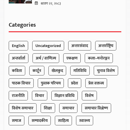
श्रावण २२, २०८३
Categories
English
Uncategorized
अन्तरसंवाद
अन्तर्राष्ट्रिय
अन्तर्वार्ता
अर्थ / वाणिज्य
एकक्षण
कला–मनोरञ्जन
कविता
कार्टून
खेलकुद
गतिविधि
चुनाव विशेष
पाठक विचार
पुस्तक परिचय
प्रदेश
प्रेस वक्तव्य
राजनीति
विचार
विज्ञान प्रविधि
विशेष
विशेष समाचार
शिक्षा
समाचार
समाचार विश्लेष्ण
समाज
सम्पादकीय
साहित्य
स्वास्थ्य