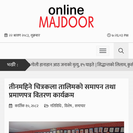
२२ श्रावण २०८३, शुक्रबार
७:२६:०३ PM
भर्खरै :
ान्डको स्कूलमा गोली हानाहान आठ जनाको मृत्यु, १५ घाइते
|
सिद्धान्तको लिलाम, कुर्सीक
तीनमहिने चित्रकला तालिमको समापन तथा
प्रमाणपत्र वितरण कार्यक्रम
कार्तिक १०, २०८२
गतिविधि
विशेष
समाचार