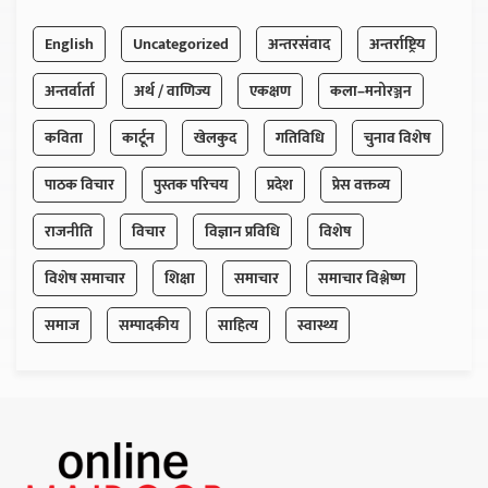
English
Uncategorized
अन्तरसंवाद
अन्तर्राष्ट्रिय
अन्तर्वार्ता
अर्थ / वाणिज्य
एकक्षण
कला–मनोरञ्जन
कविता
कार्टून
खेलकुद
गतिविधि
चुनाव विशेष
पाठक विचार
पुस्तक परिचय
प्रदेश
प्रेस वक्तव्य
राजनीति
विचार
विज्ञान प्रविधि
विशेष
विशेष समाचार
शिक्षा
समाचार
समाचार विश्लेष्ण
समाज
सम्पादकीय
साहित्य
स्वास्थ्य