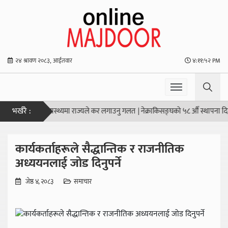
२४ श्रावण २०८३, आईतवार
४:११:५२ PM
भर्खरै :
र्शन
|
शिक्षा र स्वास्थ्यमा राज्यले कर लगाउनु गलत
|
नेक्राकिसङ्घको ५८ औँ स्थापना दिवस
कार्यकर्ताहरूले सैद्धान्तिक र राजनीतिक
अध्ययनलाई जोड दिनुपर्ने
जेष्ठ ४, २०८३
समाचार