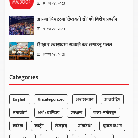
श्रावण २४, २०८३
आस्था थियटरमा ‘छेरावती द्यो’ को विशेष प्रदर्शन
श्रावण २४, २०८३
शिक्षा र स्वास्थ्यमा राज्यले कर लगाउनु गलत
श्रावण २४, २०८३
Categories
English
Uncategorized
अन्तरसंवाद
अन्तर्राष्ट्रिय
अन्तर्वार्ता
अर्थ / वाणिज्य
एकक्षण
कला–मनोरञ्जन
कविता
कार्टून
खेलकुद
गतिविधि
चुनाव विशेष