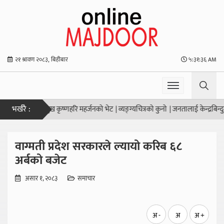
२१ श्रावण २०८३, बिहीबार
५:३१:३६ AM
भर्खरै :
लिकाका नगर प्रमुख कृष्णहरि महर्जनको भेट
|
व्यङ्ग्यचित्रको कुनो
|
जनतालाई केन्द्रबिन्दुमा र
वाग्मती प्रदेश सरकारले ल्यायो करिब ६८
अर्बको बजेट
असार १, २०८३
समाचार
अ -
अ
अ +