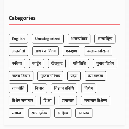
Categories
English
Uncategorized
अन्तरसंवाद
अन्तर्राष्ट्रिय
अन्तर्वार्ता
अर्थ / वाणिज्य
एकक्षण
कला–मनोरञ्जन
कविता
कार्टून
खेलकुद
गतिविधि
चुनाव विशेष
पाठक विचार
पुस्तक परिचय
प्रदेश
प्रेस वक्तव्य
राजनीति
विचार
विज्ञान प्रविधि
विशेष
विशेष समाचार
शिक्षा
समाचार
समाचार विश्लेष्ण
समाज
सम्पादकीय
साहित्य
स्वास्थ्य