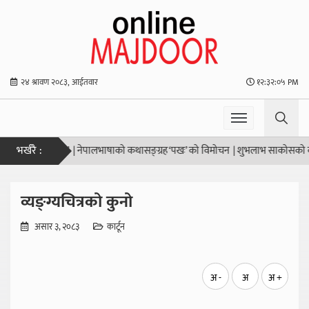
२४ श्रावण २०८३, आईतवार
१२:३२:०५ PM
भर्खरै :
िको उद्देश्य हो”
|
नेपालभाषाको कथासङ्ग्रह ‘पखः’ को विमोचन
|
शुभलाभ साकोसको वार्षिक
व्यङ्ग्यचित्रको कुनो
असार ३, २०८३
कार्टून
अ -
अ
अ +