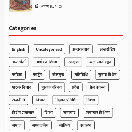
श्रावण १७, २०८३
Categories
English
Uncategorized
अन्तरसंवाद
अन्तर्राष्ट्रिय
अन्तर्वार्ता
अर्थ / वाणिज्य
एकक्षण
कला–मनोरञ्जन
कविता
कार्टून
खेलकुद
गतिविधि
चुनाव विशेष
पाठक विचार
पुस्तक परिचय
प्रदेश
प्रेस वक्तव्य
राजनीति
विचार
विज्ञान प्रविधि
विशेष
विशेष समाचार
शिक्षा
समाचार
समाचार विश्लेष्ण
समाज
सम्पादकीय
साहित्य
स्वास्थ्य