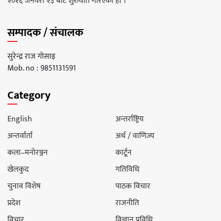
२०१६ जनवरी २३ बाट शुरुवात गरिएको हो ।
सम्पादक / संचालक
सुरेन्द्र राज गोसाइ
Mob. no : 9851131591
Category
English
अन्तर्राष्ट्रिय
अन्तर्वार्ता
अर्थ / वाणिज्य
कला–मनोरञ्जन
कार्टून
खेलकुद
गतिविधि
चुनाव विशेष
पाठक विचार
प्रदेश
राजनीति
विचार
विज्ञान प्रविधि