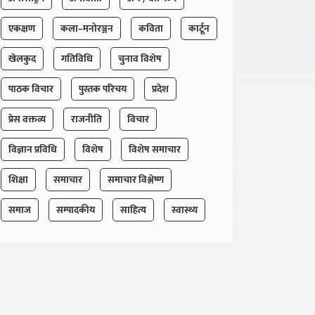
एकक्षण
कला–मनोरञ्जन
कविता
कार्टून
खेलकुद
गतिविधि
चुनाव विशेष
पाठक विचार
पुस्तक परिचय
प्रदेश
प्रेस वक्तव्य
राजनीति
विचार
विज्ञान प्रविधि
विशेष
विशेष समाचार
शिक्षा
समाचार
समाचार विश्लेष्ण
समाज
सम्पादकीय
साहित्य
स्वास्थ्य