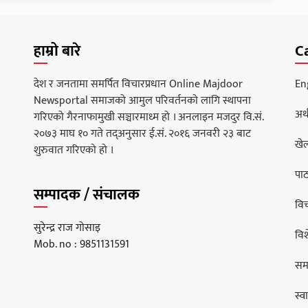
हाम्रो बारे
C
देश र जनतामा समर्पित विचारप्रधान Online Majdoor
En
Newsportal समाजको आमुल परिवर्तनको लागि स्थापना
अर्
गरिएको गैरनाफामुखी सञ्चारमाध्म हो । अनलाइन मजदुर वि.सं.
२०७३ माघ १० गते तद्अनुसार ई.सं. २०१६ जनवरी २३ बाट
खे
शुरुवात गरिएको हो ।
पा
सम्पादक / संचालक
वि
सुरेन्द्र राज गोसाइ
वि
Mob. no : 9851131591
सम
स्वा