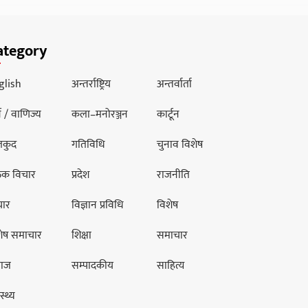
ategory
glish
अन्तर्राष्ट्रिय
अन्तर्वार्ता
थ / वाणिज्य
कला–मनोरञ्जन
कार्टून
लकुद
गतिविधि
चुनाव विशेष
ठक विचार
प्रदेश
राजनीति
चार
विज्ञान प्रविधि
विशेष
शेष समाचार
शिक्षा
समाचार
ाज
सम्पादकीय
साहित्य
स्थ्य