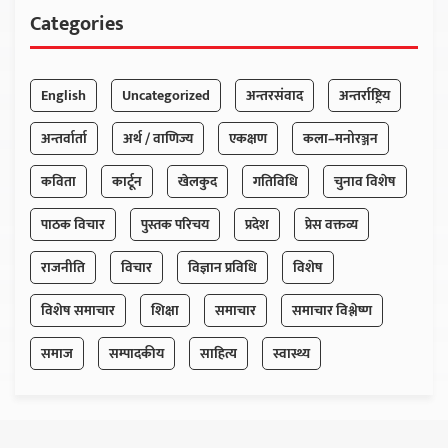
Categories
English
Uncategorized
अन्तरसंवाद
अन्तर्राष्ट्रिय
अन्तर्वार्ता
अर्थ / वाणिज्य
एकक्षण
कला–मनोरञ्जन
कविता
कार्टून
खेलकुद
गतिविधि
चुनाव विशेष
पाठक विचार
पुस्तक परिचय
प्रदेश
प्रेस वक्तव्य
राजनीति
विचार
विज्ञान प्रविधि
विशेष
विशेष समाचार
शिक्षा
समाचार
समाचार विश्लेष्ण
समाज
सम्पादकीय
साहित्य
स्वास्थ्य