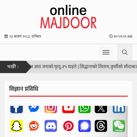
२३ श्रावण २०८३, शनिबार
१०:५१:५२ AM
भर्खरै :
ा गोली हानाहान आठ जनाको मृत्यु, १५ घाइते
|
सिद्धान्तको लिलाम, कुर्सीको सौदाबाजी
|
उ
विज्ञान प्रविधि