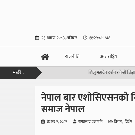
२३ श्रावण २०८३, शनिबार
११:२५:०५ AM
राजनीति
अन्तर्राष्ट्रिय
भर्खरै :
शिलु महादेव दर्शन र केही जिज्ञासा
|
भारतका य
नेपाल बार एशोसिएसनको नि
समाज नेपाल
बैशाख २, २०८२
रामप्रसाद प्रजापति
विचार
विशेष