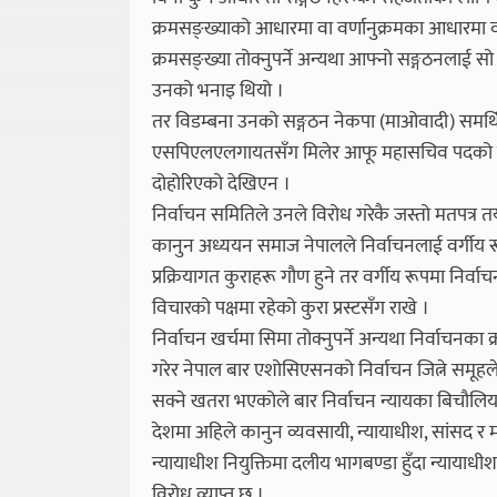
क्रमसङ्ख्याको आधारमा वा वर्णानुक्रमका आधारमा व
क्रमसङ्ख्या तोक्नुपर्ने अन्यथा आफ्नो सङ्गठनलाई सो क
उनको भनाइ थियो ।
तर विडम्बना उनको सङ्गठन नेकपा (माओवादी) समर
एसपिएलएलगायतसँग मिलेर आफू महासचिव पदको उम्मे
दोहोरिएको देखिएन ।
निर्वाचन समितिले उनले विरोध गरेकै जस्तो मतपत्र तय
कानुन अध्ययन समाज नेपालले निर्वाचनलाई वर्गीय रू
प्रक्रियागत कुराहरू गौण हुने तर वर्गीय रूपमा निर्व
विचारको पक्षमा रहेको कुरा प्रस्टसँग राखे ।
निर्वाचन खर्चमा सिमा तोक्नुपर्ने अन्यथा निर्वाचनका क्र
गरेर नेपाल बार एशोसिएसनको निर्वाचन जित्ने समूहले 
सक्ने खतरा भएकोले बार निर्वाचन न्यायका बिचौलिया
देशमा अहिले कानुन व्यवसायी, न्यायाधीश, सांसद र मन
न्यायाधीश नियुक्तिमा दलीय भागबण्डा हुँदा न्यायाध
विरोध व्याप्त छ ।