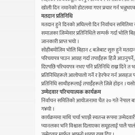
खोली दिन नमानेको होटलमा गएर प्रचार गर्न भन्नुभएक
मतदान प्रतिनिधि
मतदान हुने दिनको अघिल्लो दिन निर्वाचन समितिमा 
समाजका जिम्मेवार प्रतिनिधिले सम्पर्क गर्दा भोलि बि
जानकारी प्राप्त भयो ।
सोहीबमोजिम भोलि बिहान ८ बजेबाट सुरु हुने मतदान प्र
परिचयपत्र पाउन आग्रह गर्दा तपाईँहरू हिजै आउनुपर्
दिएपछि परिचयपत्र नभए पनि प्रतिनिधि राख्न दिने
प्रतिनिधिहरूले आलोपालो गर्ने र हेरफेर गर्न असहज प
प्रतिनिधि साथीहरूलाई तपाईँहरूले जित्ने होइन । यस
उम्मेदवार परिचयात्मक कार्यक्रम
निर्वाचन समितिको आयोजनामा चैत २० गते नेपाल बार
ग¥यो ।
कार्यक्रममा माथि चर्चा भएझै स्वतन्त्र रूपमा उम्मे
प्यानलका भनि विश्वास दिलाएका समूहलाई पालै पालो
उम्मेदवार मार्फत आफ्नो धारण राख्न दिए ।