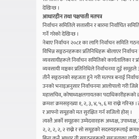
देखिन्छ ।
आधारहीन तथा पक्षपाती मतपत्र
निर्वाचन समितिले सत्तासीन र बारमा निर्वाचित समितिको
गर्ने गरेको देखिन्छ ।
नेबाए निर्वाचन २०८१ का लागि निर्वाचन समिति ग
विभिन्न सङ्गठनहरूका प्रतिनिधिहरू बोलाएर निर्व
व्यवसायीहरूले निर्वाचन समितिको कार्यतालिका र प्रक्
व्यवसायी मञ्चका प्रतिनिधिले निर्वाचनमा दुई समूहल
तीनै सङ्गठनको सहजता हुने गरी मतपत्र बनाई निर्वाचन
उनको भनाइअनुसार निर्वाचनमा आलोपालो गरी जित्ने सम
महासचिव, कोषाध्यक्षलगायतका पदाधिकारीहरूको क्रम
क्रमशः क्रमसङ्ख्या १, २, ३, ४, ५, ६ मा राख्ने गरिन
र आफ्नो समूहको मत सुरक्षित गर्न सजिलो होस् ।
त्यस्तै अर्को समूहका उम्मेदवारहरू अध्यक्ष, उपाध्
२, २, २, २, २ राख्ने र सो समूहको सदस्यहरूलाई क्रमशः 
बिना कुनै आधार ती सङ्गठनहरूको सहजताका लागि मतपत्र