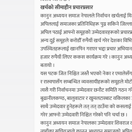
खर्चको सीमाहीन प्रचारप्रसार
कानुन अध्ययन समाज नेपालले निर्वाचन खर्चलाई मितव
अपिललाई समाजका प्रतिनिधिहरू पुग्न सकिने जिल्लाह
अपिल पठाई आफ्नो समूहको उम्मेदवारहरूको प्रचारप्र
अन्य दुई समूहले करोडौँ रुपैयाँ खर्च गरेर देशका विभिन्
उपस्थितहरूलाई खानपिन गराएर भद्दा प्रचार अभियान च
हजार रुपैयाँ लिएर ककस कार्यक्रम गरे । कानुन अध्
बतायो ।
यस पटक जित निश्चित जस्तै भएको नेका र एमालेसँग
र रास्वपासँग सम्बन्धित व्यवसायीहरूको समूहले मोटो
त्यसै गरी निर्वाचनमा उम्मेदवार छनौट समिति गठन 
बुढानीलकण्ठ, बालुवाटार र खुमलटारबाट वकिलका उम्
साथै उम्मेदवार हुनेहरूले तत् तत् ठाउँमा को कसलाई
गरेर आफ्नो उम्मेदवारी निश्चित गरेको पनि चर्चा छ ।
कानुन अध्ययन समाज नेपालका उम्मेदवार शिवराज दा
त्यहाँका सचिवज्यूले कानुन अध्ययन समाजको अपिल