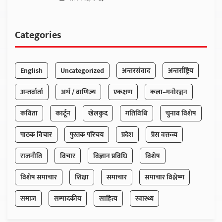
Categories
English
Uncategorized
अन्तरसंवाद
अन्तर्राष्ट्रिय
अन्तर्वार्ता
अर्थ / वाणिज्य
एकक्षण
कला–मनोरञ्जन
कविता
कार्टून
खेलकुद
गतिविधि
चुनाव विशेष
पाठक विचार
पुस्तक परिचय
प्रदेश
प्रेस वक्तव्य
राजनीति
विचार
विज्ञान प्रविधि
विशेष
विशेष समाचार
शिक्षा
समाचार
समाचार विश्लेष्ण
समाज
सम्पादकीय
साहित्य
स्वास्थ्य