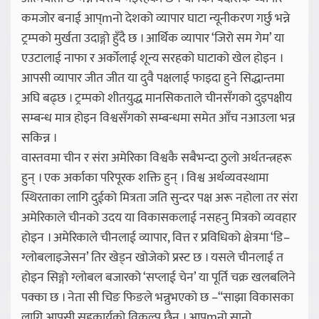
कमजोर बनाई आप्mनो देशको व्यापार घाटा न्यूनीकरण गर्छु भन्ने
ट्रम्पको मुर्खता उदाङ्गो हुँदै छ । आर्थिक व्यापार ‘जिरो सम गेम’ या
एउटालाई नाफा र अर्कोलाई शून्य सरहको घाटाको खेल होइन ।
आपसी व्यापार जीत जीत या दुवै पक्षलाई फाइदा हुने सिद्धान्तमा
अघि बढ्छ । ट्रम्पको शीतयुद्ध मानसिकताले चीनसँगको दुइपक्षीय
सम्बन्ध मात्र होइन विश्वसँगको सम्बन्धमा समेत आँच नआउला भन्न
सकिन्न ।
वास्तवमा चीन र संरा अमेरिका विश्वकै सबैभन्दा ठुलो अर्थतन्त्रहरू
हुन् । एक अर्काका परिपूरक शक्ति हुन् । विश्व अर्थव्यवस्थामा
स्थिरताका लागि दुईको मित्रता जति सुन्दर पक्ष अरू नहोला तर संरा
अमेरिकाले चीनको उदय या विकासकलाई नसहनु मित्रको व्यवहार
होइन । अमेरिकाले चीनलाई व्यापार, वित्त र प्रविधिको क्षेत्रमा ‘डि–
ग्लोबलाइजेसन’ तिर खेड्न खोजेको प्रस्ट छ । यसले चीनलाई त
होइन सिङ्गो ग्लोबल बजारको ‘सप्लाई चेन’ या पूर्ति चक्र खलबलिने
पक्का छ । नेता सी चिङ फिङले भन्नुभएको छ –“साझा विकासका
लागि आपसी सहकार्यको विकल्प छैन । आप्mनो सानो