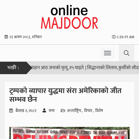
२३ श्रावण २०८३, शनिबार
८:३४:३० AM
भर्खरै :
गोली हानाहान आठ जनाको मृत्यु, १५ घाइते
|
सिद्धान्तको लिलाम, कुर्सीको सौदाबाजी
|
उठ ज
ट्रम्पको व्यापार युद्धमा संरा अमेरिकाको जीत
सम्भव छैन
बैशाख २, २०८२
समा
अन्तर्राष्ट्रिय
विचार
विशेष