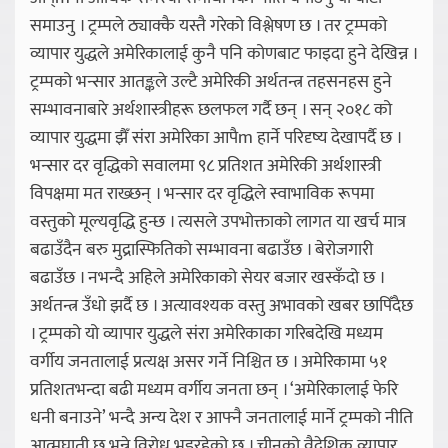
समाउनु । ट्रम्पले ठ्याक्कै यस्तै गरेको विश्लेषण छ । तर ट्रम्पको
व्यापार युद्धले अमेरिकालाई कुनै पनि कोणबाट फाइदा हुने देखिन्न ।
ट्रम्पको भन्सार आतङ्कले उल्टै अमेरिकी अर्थतन्त्र तहसनहस हुने
सम्भावनाबारे अर्थशास्त्रीहरू छलफल गर्दै छन् । सन् २०१८ को
व्यापार युद्धमा झैँ संरा अमेरिका आपैm हार्ने परिदृष्य देखापर्दै छ ।
भन्सार दर वृद्धिको सवालमा ९८ प्रतिशत अमेरिकी अर्थशास्त्री
विपक्षमा मत राख्छन् । भन्सार दर वृद्धिले स्वाभाविक रूपमा
वस्तुको मूल्यवृद्धि हुन्छ । त्यसले उपभोक्ताको लागत या खर्च मात्र
बढाउँदैन बरु मुद्रास्फितिको सम्भावना बढाउँछ । बेरोजगारी
बढाउँछ । नभन्दै अहिले अमेरिकाको सेयर बजार खस्कँदो छ ।
अर्थतन्त्र उँधो झर्दै छ । अत्यावश्यक वस्तु अभावको खबर छापिँदैछ
। ट्रम्पको यो व्यापार युद्धले संरा अमेरिकाका गरिबदेखि मध्यम
वर्गीय जनतालाई प्रत्यक्ष असर गर्ने निश्चित छ । अमेरिकामा ५१
प्रतिशतभन्दा बढी मध्यम वर्गीय जनता छन् । ‘अमेरिकालाई फेरि
धनी बनाउने’ भन्दै अन्य देश र आफ्नै जनतालाई मार्ने ट्रम्पको नीति
आत्मघाती छ भन्ने विरोध भइरहेको छ । चीनको वैदेशिक व्यापार