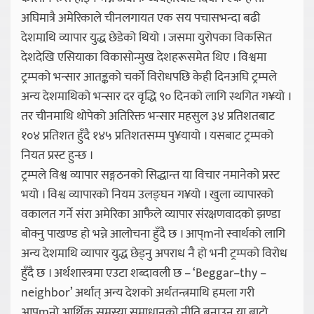
अघिमात्रै अमेरिकाले चीनलगायत एक सय पचासभन्दा बढी
देशमाथि व्यापार युद्ध छेडेको थियो । जसमा युरोपका विकसित
देशदेखि एसियाका विकासोन्मुख देशहरूसमेत थिए । विश्वमा
ट्रम्पको भन्सार आतङ्कको चर्को विरोधपछि केही दिनअघि ट्रम्पले
अन्य देशमाथिको भन्सार दर वृद्धि ९० दिनको लागि स्थगित ग¥यो ।
तर चीनमाथि थोपेको अतिरिक्त भन्सार महसुल ३४ प्रतिशतबाट
१०४ प्रतिशत हुँदै १४५ प्रतिशतसम्म पु¥यायो । यसबाट ट्रम्पको
नियत प्रस्ट हुन्छ ।
ट्रम्पले विश्व व्यापार सङ्गठनको सिद्धान्त या विचार नमानेको प्रस्ट
भयो । विश्व व्यापारको नियम उलङ्घन ग¥यो । खुला व्यापारको
वकालत गर्ने संरा अमेरिका आफैले व्यापार संरक्षणवादको झण्डा
बोक्नु पाखण्ड हो भन्ने आलोचना हुँदै छ । आप्mनो स्वार्थको लागि
अन्य देशमाथि व्यापार युद्ध छेड्नु अपराध नै हो भनी ट्रम्पको विरोध
हुँदै छ । अर्थशास्त्रमा एउटा शब्दावली छ – ‘Beggar–thy –
neighbor’ अर्थात् अन्य देशको अर्थतन्त्रमाथि हमला गरी
आप्mनो आर्थिक समस्या समाधानको नीति बनाउनु या बाटो