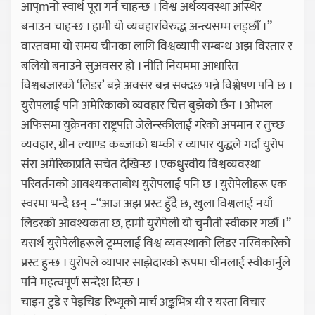
आप्mनो स्वार्थ पूरा गर्न चाहन्छ । विश्व अर्थव्यवस्था अस्थिर
बनाउन चाहन्छ । हामी यो व्यवहारविरुद्ध अन्त्यसम्म लड्छौँ ।”
वास्तवमा यो समय चीनका लागि विश्वव्यापी सम्बन्ध अझ विस्तार र
बलियो बनाउने सुअवसर हो । नीति नियममा आधारित
विश्वबजारको ‘लिडर’ बन्ने अवसर बन्न सक्दछ भन्ने विश्लेषण पनि छ ।
युरोपलाई पनि अमेरिकाको व्यवहार चित्त बुझेको छैन । ओभल
अफिसमा युक्रेनका राष्ट्रपति जेलेन्स्कीलाई गरेको अपमान र तुच्छ
व्यवहार, ग्रीन ल्याण्ड कब्जाको धम्की र व्यापार युद्धले गर्दा युरोप
संरा अमेरिकाप्रति सचेत देखिन्छ । एकधु्रवीय विश्वव्यवस्था
परिवर्तनको आवश्यकताबोध युरोपलाई पनि छ । युरोपेलीहरू एक
स्वरमा भन्दै छन् –“आज अझ प्रस्ट हुँदै छ, खुला विश्वलाई नयाँ
लिडरको आवश्यकता छ, हामी युरोपेली यो चुनौती स्वीकार गर्छौ ।”
यसर्थ युरोपेलीहरूले ट्रम्पलाई विश्व व्यवस्थाको लिडर नस्विकारेको
प्रस्ट हुन्छ । युरोपले व्यापार साझेदारको रूपमा चीनलाई स्वीकार्नुले
पनि महत्वपूर्ण सन्देश दिन्छ ।
चाइन टुडे र पेइचिङ रिभ्यूको मार्च अङ्कभित्र यी र यस्ता विचार