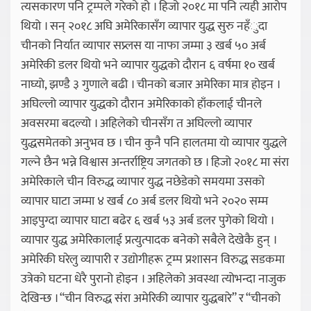
त्यसकारण पनि ट्रम्पले गरेको हो । हिजो २०१८ मा पनि त्यही आरोप
थियो । सन् २०१८ अघि अमेरिकासँग व्यापार युद्ध सुरु नहँुदा
चीनको निर्यात व्यापार सप्र्लस या नाफा जम्मा ३ खर्ब ५० अर्ब
अमेरिकी डलर थियो भने व्यापार युद्धको दौरान ६ वर्षमा १० खर्ब
नाघ्यो, झण्डै ३ गुणाले बढी । चीनको बजार अमेरिका मात्र होइन ।
अघिल्लो व्यापार युद्धको दौरान अमेरिकाको हाँकलाई चीनले
अवसरमा बदल्यो । अहिलेको चीनसँग त अघिल्लो व्यापार
युद्धसमेतको अनुभव छ । चीन कुनै पनि हालतमा यो व्यापार युद्धले
गल्ने छैन भन्ने विश्वास अन्तर्राष्ट्रिय जगतको छ । हिजो २०१८ मा संरा
अमेरिकाले चीन विरुद्ध व्यापार युद्ध नछेडेको समयमा उसको
व्यापार घाटा जम्मा ४ खर्ब ८० अर्ब डलर थियो भने २०२० सम्म
आइपुग्दा व्यापार घाटा बढेर ६ खर्ब ५३ अर्ब डलर पुगेको थियो ।
व्यापार युद्ध अमेरिकालाई प्रत्युत्पादक बनेको सबैले देखेकै हुन् ।
अमेरिकी घरेलु व्यापारी र उद्योगीहरू ट्रम्प प्रशासन विरुद्ध सडकमा
उत्रेको घटना धेरै पुरानो होइन । अहिलेको अवस्था त्योभन्दा नाजुक
देखिन्छ । “चीन विरुद्ध संरा अमेरिकी व्यापार युद्धबारे” र “चीनको