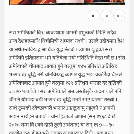
अ -
अ
अ +
संरा अमेरिकाले विश्व व्यवस्थामा आफ्नो प्रभुत्वको निम्ति सदैव
अन्य देशहरूमाथि थिचोमिचो र हमला ग¥यो । उसले उदीयमान देश
या अर्थतन्त्रविरुद्ध आर्थिक युद्ध छेड्यो । व्यापार युद्धको संरा
अमेरिकी इतिहासमा भने यतिबेला नयाँ परिस्थिति देखा पर्दै छ । संरा
अमेरिकाले चीनबाट आयात हुने वस्तुमा १४५ प्रतिशत अतिरिक्त
भन्सार दर वृद्धि गरी चीनविरुद्ध व्यापार युद्ध अझ चर्काउँदा चीनले
अमेरिकाबाट आयात हुने वस्तुमा १२५ प्रतिशत भन्सार दर वृद्धिको
जवाफ फर्कायो । संरा अमेरिकाले अब जस्तोसुकै कदम चाले पनि
चीनले योभन्दा बढी भन्सार दर वृद्धि नगर्ने स्पष्ट धारणा राख्यो ।
साथै ट्रम्पको स्वेच्छाचारी भन्सार आतङ्कसामु नझुक्ने र आफ्नो
अडान नछोड्ने बतायो । चीन हिजोको जापान (सन् १९६८ देखि
२०१० सम्म विश्वको दोस्रो ठुलो अर्थतन्त्र) या सन् १९८०—९०
कालीन रुस होइन भन्ने जवाफ व्यवहारबाट दियो । एक हप्ता