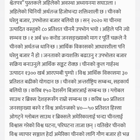
श्वेतपत्र” पुस्तकले अहिलेको अवस्था अध्ययनमा सघाउला ।
अहिलेको चिनियाँ अर्थतन्त्र हिजोभन्दा शक्तिशाली छ । चीनको
घरेलु बजार, उपभोक्ता बजार बलियो छ । सन् २०२० मा चीनमा
उत्पादित वस्तुको ८० प्रतिशत चीनमै उपभोग भयो । अहिले पनि त्यो
सम्भव छ । १ अर्ब ४० करोड जनसङ्ख्याको माग र पूर्ति चक्रले नै
चीनको अर्थतन्त्र धानिन्छ । आर्थिक विकासको आधारशीला पनि
घरेलु बजार नै हो । जनताको क्रयशक्ति बढाउनु र उपभोक्ता बजार
सक्रिय बनाउनुले आर्थिक सङ्कट रोक्छ । चीनको कुल गार्हस्थ
उत्पादन १३०० खर्ब आरएमबी पुग्यो । विश्व आर्थिक विकासमा ३०
प्रतिशत बढीको योगदान छ । चीनको अन्तर्राष्ट्रिय सम्बन्ध, सहकार्य
बलियो छ । करिब १५० देशसँग बिआरआई सम्बन्ध छ । ग्लोबल
साउथ र ब्रिक्स देशहरूसँग राम्रो सम्बन्ध छ । करिब ७० प्रतिशत
जनसङ्ख्या बस्ने र विश्व अर्थतन्त्रको ४०—५० प्रतिशत हिस्सा
ओगट्ने ग्लोबल साउथ र ब्रिक्सले अमेरिकालाई भन्दा चीनलाई
विश्वास गरेको विश्व घटना, परिघटना ताजा छन् । यतिखेर चीनको
विश्व व्यापार सञ्जाल हेर्दा अमेरिका चीनको लागि गौण बजार हो भन्न