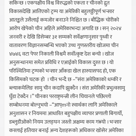
सकिन्छ । एकपक्षीय विश्व विरुद्धको एकता र चीनको द्रुत
विकासदेखि आत्तिएको ट्रम्प या अमेरिकी बहुलठ्ठीपूर्ण भन्सार
आतङ्कले उसैलाई कमजोर बनाउने निश्चित छ । बौद्धिक चोरीको
आरोप खेपेको चीन अहिले अमेरिकाभन्दा अगाडि छ । सन् २०२४
जनवरी १ देखि डिसेम्बर ३१ सम्मको सर्वेक्षणानुसार पृथ्वी र
वातावरण विज्ञानसम्बन्धि भएको उच्च गुणस्तरीय खोजमा चीन
४७४६ वटा पेपर निकाली विश्वमै सर्वोत्कृष्ट देश बन्यो । खोज
अनुसन्धानमा समेत प्रविधि र एआईको विकास दु्रत्त छ । यो
परिस्थितिमा ट्रम्पको भन्सार आँकडा खेल हास्यासपद हो, एक
किसिमको चटक हो । चीन भन्दै छ –“संरा अमेरिकाको धम्की र
ब्ल्याकमेलिङ सामु चीन कदापि झुक्दैन । संरा अमेरिकी प्रभुत्वसामु
घुँडा टेक्दैन ।” चीनका परराष्ट्रमन्त्री लीन चियानले पछिल्लो
सम्बोधनमा बोल्नुभयो –“आप्mनो स्वार्थका लागि अमेरिकाले
अनुशासन र नियममा आधारित बहुपक्षीय व्यापार प्रणाली बिगार्यो,
डब्लुडीओको नियम उलङ्घन जस्तो अक्षम्य काम ग¥यो । भन्सार
करलाई हतियार बनाई अन्य देशहरूको अधिकार खोसेर अमेरिका