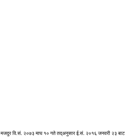
 मजदुर वि.सं. २०७३ माघ १० गते तद्अनुसार ई.सं. २०१६ जनवरी २३ बाट