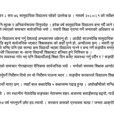
 हजार ८ सय ७६ सामुदायिक विद्यालय रहेको उल्लेख छ । गतवर्ष २०८०/८१ को सर्व
्क र अनिवार्यरूपमा दिनुपर्दछ । हरेक वर्ष सामुदायिक विद्यालय बन्द गर्दै जाने सर
 नीति ल्याएको समाचार सार्वजनिक भयो । यसरी शिक्षा प्राप्त गर्ने जनताको अधिकार
ालय बन्द गर्नु देशलाई अन्धकारमा धकेल्नु हो । आउँदो साउनदेखि सामुदायिक विद्या
डि बढ्ने सार्वजनिक भएबाट शिक्षकहरू को कहाँ पुग्ने हो, अन्यौलमा छन् । यसरी गु
 भनिए पनि एक सत्न्दा कम विद्यार्थी भएका विद्यालय गाभ्ने र बन्द गर्ने सङ्घीय मन्त
ेरै जिल्लाका स–साना विद्यार्थी शिक्षाबाट बञ्चित हुने निश्चित छ ।
यवस्था गरेर भए पनि विद्यार्थीलाई शिक्षा दिन बजेट व्यवस्था गर्नु पर्दैन र ? सङ
को समाचार गोरखापत्र दैनिकमा सार्वजनिक भयो । भर्नाको समयमा शिक्षक आन्दोलन हुँदा
र्नुपर्ने निर्देशन दियो तर यो निर्देशन पालना भएन । सङ्घीय सरकारले विद्यालय श
 मात्र छन् । त्यहाँ बाल कक्षादेखि ५ कक्षासम्म पढाइ हुन्छ । अर्घाखाँचीको सन्धि
 पुग्यो । तर स्थानीय नेतादेखि सङ्घका नेतासम्म शहर–बजारमा बसाइँसराइ बढ्यो, 
नः १४ वर्ष नाघ्नुपर्ने उमेर हद ल्यायो । सरकार कसको प्रभावमा चल्छ ? जनता आक्र