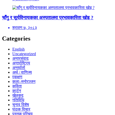
चाँगु र सूर्यविनायकका अस्पतालमा प्रभावकारिता खोइ ?
श्रावण ७, २०८३
Categories
English
Uncategorized
अन्तरसंवाद
अन्तर्राष्ट्रिय
अन्तर्वार्ता
अर्थ / वाणिज्य
एकक्षण
कला–मनोरञ्जन
कविता
कार्टून
खेलकुद
गतिविधि
चुनाव विशेष
पाठक विचार
पुस्तक परिचय