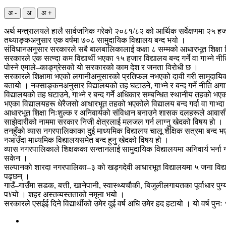
अ -
अ
अ +
अर्थ मन्त्रालयले हालै सार्वजनिक गरेको २०८१/८२ को आर्थिक सर्वेक्षणमा २५
तथ्याङ्कअनुसार एक वर्षमा ७०८ सामुदायिक विद्यालय बन्द भयो ।
संविधानअनुसार सरकारले सबै बालबालिकालाई कक्षा ८ सम्मको आधारभूत शिक्षा निःशुल
सरकारले एक सत्न्दा कम विद्यार्थी भएका १५ हजार विद्यालय बन्द गर्ने वा गाभ्ने
पोस्ने एमाले–काङ्ग्रेसको यो सरकारको काम देश र जनता विरोधी छ ।
सरकारले शिक्षामा भएको लगानीअनुसारको प्रतिफल नभएको दावी गरी सामुदायिक विद्य
बतायो । नक्साङ्कनअनुसार विद्यालयको तह घटाउने, गाभ्ने र बन्द गर्ने नीति अगा
विद्यालयको तह घटाउने, गाभ्ने र बन्द गर्नेे अधिकार सम्बन्धित स्थानीय तहको भएको
भएका विद्यालयहरू धेरैजसो आधारभूत तहको भएकोले विद्यालय बन्द गर्दा वा गाभ्दा ध
आधारभूत शिक्षा निःशुल्क र अनिवार्यको संविधान बनाउने शासक दलहरूले आवासीय व्
साझेदारीको नाममा सरकार निजी क्षेत्रलाई मलजल गर्न लाग्नु खेदको विषय हो ।
तनहुँको व्यास नगरपालिकाका दुई माध्यमिक विद्यालय चालू शैक्षिक सत्रमा बन्द भए
नआउँदा माध्यमिक विद्यालयसमेत बन्द हुनु खेदको विषय हो ।
व्यास नगरपालिकाले शिक्षकका सन्तानलाई सामुदायिक विद्यालयमा अनिवार्य भर्ना ग
सकेन ।
सल्यानको शारदा नगरपालिका–३ को खड्गदेवी आधारभूत विद्यालयमा ५ जना विद्यार्थी
पढ्छन् ।
गाउँ–गाउँमा सडक, बत्ती, खानेपानी, स्वास्थ्यचौकी, बिजुलीलगायतका पूर्वाधार
प¥यो । शहर अस्तव्यस्तताको नमूना भयो ।
सरकारले एसईई दिने विद्यार्थीको उमेर दुई वर्ष अघि उमेर हद हटायो । यो वर्ष पु