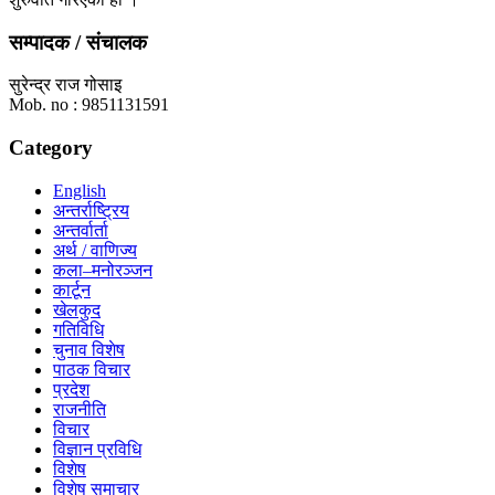
सम्पादक / संचालक
सुरेन्द्र राज गोसाइ
Mob. no : 9851131591
Category
English
अन्तर्राष्ट्रिय
अन्तर्वार्ता
अर्थ / वाणिज्य
कला–मनोरञ्जन
कार्टून
खेलकुद
गतिविधि
चुनाव विशेष
पाठक विचार
प्रदेश
राजनीति
विचार
विज्ञान प्रविधि
विशेष
विशेष समाचार