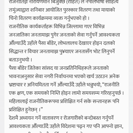
राजनीतिज्ञ नारायणमान बिजुक्छेँ (रोहित) ले नेपालभाषा साहित्य
तःमुंज्याद्वारा शनिबार आयोजित पुरस्कार वितरण तथा मायाको
चिनो वितरण कार्यक्रममा व्यक्त गर्नुभएको हो ।
राजनीतिक कार्यकर्ताहरू विभिन्न जिल्लामा गएर विभिन्न
जनजातिका जनतामाझ पुगेर जनताको सेवा गर्नुपर्ने आवश्यकता
औँल्याउँदै उहाँले पैसा बाँडेर, लोभलालच देखाएर होइन दलको
सिद्धान्त र विचार जनतामाझ पु¥याएर जनतासँग भोट लिनुपर्ने
बताउनुभयो ।
पैसा बाँडेर जितेका सांसद या जनप्रतिनिधिहरूले जनताको
भावनाअनुसार सेवा नगरी निर्वाचनमा भएको खर्च उठाउन अनेक
भ्रष्टाचार र अनियमितता गर्ने औँल्याउँदै उहाँले भन्नुभयो, “राजनीति
एक क्षण, एक समयको निम्ति होइन लामो समयसम्म गरिरहनुपर्छ ।
महिलालाई राजनीतिकरूपमा प्रशिक्षित गर्न सके सन्तानहरू पनि
प्रशिक्षित हुनेछन् ।”
देशमै अध्ययन गर्ने वातावरण र रोजगारीको बन्दोबस्त गर्नुपर्ने
आवश्यकता औँल्याउँदै उहाँले विदेशमा पढ्न गए पनि आफ्नो ज्ञान,