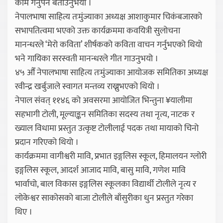
काम गर्नुपर्ने बताउनुभयो ।
नेपालभाषा साहित्य तःमुंज्याका अध्यक्ष आशाकुमार चिकंबजारको
सभापतित्वमा भएको उक्त कार्यक्रममा कवयित्री सुलोचना
मानन्धरले ‘मेरो कविता’ शीर्षकको कविता वाचन गर्नुभएको थियो
भने गायिका सरस्वती मानन्धरले गीत गाउनुभयो ।
४५ औँ नेपालभाषा साहित्य तःमुंज्याका आयोजक समितिका अध्यक्ष
रवीन्द्र खर्बुजाले स्वागत मन्तव्य राख्नुभएको थियो ।
नेपाल संवत् ११४६ को अवसरमा आयोजित भिन्तुना ¥यालीमा
सहभागी टोली, मूल्याङ्कन समितिका सदस्य तथा नृत्य, नाटक र
ख्याल विधामा प्रस्तुत उत्कृष्ट टोलीलाई पदक तथा मायाको चिनो
प्रदान गरिएको थियो ।
कार्यक्रममा वागीश्वरी मावि, प्रभात इङ्गलिस स्कूल, हिमालयन ग्लोरी
इङ्गलिस स्कूल, आदर्श आजाद मावि, बासु मावि, गणेश मावि
भार्वाचो, बाल विकास इङ्गलिस स्कूलका विद्यार्थी टोलीले नृत्य र
लोकेश्वर साकोसको बाजा टोलीले बाँसुरीका धुन प्रस्तुत गरेका
थिए ।