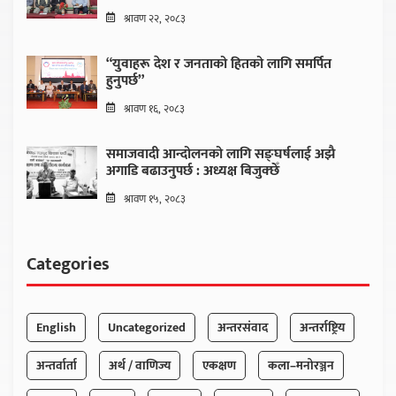
श्रावण २२, २०८३
“युवाहरू देश र जनताको हितको लागि समर्पित
हुनुपर्छ”
श्रावण १६, २०८३
समाजवादी आन्दोलनको लागि सङ्घर्षलाई अझै
अगाडि बढाउनुपर्छ : अध्यक्ष बिजुक्छेँ
श्रावण १५, २०८३
Categories
English
Uncategorized
अन्तरसंवाद
अन्तर्राष्ट्रिय
अन्तर्वार्ता
अर्थ / वाणिज्य
एकक्षण
कला–मनोरञ्जन