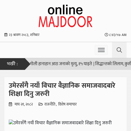
२३ श्रावण २०८३, शनिबार
८:४३:५८ AM
भर्खरै :
ान्डको स्कूलमा गोली हानाहान आठ जनाको मृत्यु, १५ घाइते
|
सिद्धान्तको लिलाम, कुर्सीक
उमेरसँगै नयाँ विचार वैज्ञानिक समाजवादबारे
शिक्षा दिनु जरुरी
माघ २१, २०८२
राजनीति
विशेष समाचार