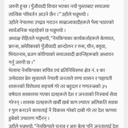
जरुरी हुन्छ । पुँजीवादी विचार भएका नयाँ पुस्ताबाट समाजमा
तात्विक परिवर्तन आउने छैन ।” उहाँले भन्नुभयो ।
उहाँले नेपालमा उपद्रव गराउन साम्राज्यवादीहरूले पैसा पठाएको
सार्वजनिक भइरहेको छ भन्नुभयो ।
अध्यक्ष रोहितले भन्नुभयो, “नेमकिपाका कार्यकर्ताहरूले बेलायत,
फ्रान्स, अमेरिकाको पुँजीवादी आन्दोलन र रुस, चीन, क्युवा,
भियतनाम, प्रजग कोरियाको समाजवादी क्रान्तिहरूबारे अध्ययन
गर्नु जरुरी छ ।”
भेलामा नेमकिपाका सचिव एवं प्रतिनिधिसभा क्षेत्र नं. १ का
उम्मेदवार प्रेम सुवालले नेपाली जनताले राणा शासन र पञ्चायती
शासनको विरोधमा सङ्घर्ष गरे तर बहुदल र गणतन्त्रको ३५
वर्षयता सरकारमा गएका दलहरूले देश र जनताको निःस्वार्थ सेवा
गरेनन् । शासक दलहरूले खर्बाैँ खर्ब ऋण ल्याएर अलिकति सडक
र पुल बनाउने कामलाई नै विकास गरेको दाबी गरे तर देश ऋणमा
डुबेको उच्चारण गर्दैनन् ।
उहाँले भन्नुभयो, “नेमकिपाले चुनाव र अरु बेला पनि जनतालाई देश