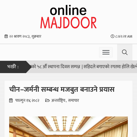
२२ श्रावण २०८३, शुक्रबार
८:४२:२२ AM
भर्खरै :
ेतमा किसान सङ्घको ५८ औँ स्थापना दिवस सम्पन्न
|
सहिदले बगाएको रगतमा होलि खेल्नेहरू
चीन–जर्मनी सम्बन्ध मजबुत बनाउने प्रयास
फाल्गुन १४, २०८२
अन्तर्राष्ट्रिय
समाचार