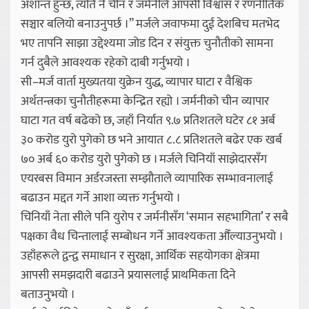
अशान्त हुन्छ, त्यति नै चीन र जर्मनीले आपसी विश्वास र रणनीतिक
सञ्चार बलियो बनाउनुपर्छ ।” मर्जले जवाफमा दुई देशबिच मतभेद
भए तापनि साझा उद्देश्यमा जोड दिन र संयुक्त चुनौतीको सामना
गर्न दुबैले आवश्यक रहेको दाबी गर्नुभयो ।
सी–मर्ज वार्ता मुख्यतया युक्रेन युद्ध, व्यापार घाटा र वैश्विक
अर्थतन्त्रका चुनौतीहरूमा केन्द्रित रह्यो । जर्मनीको चीन व्यापार
घाटा गत वर्ष बढेको छ, जहाँ निर्यात ९.७ प्रतिशतले घटेर ८१ अर्ब
३० करोड युरो पुगेको छ भने आयात ८.८ प्रतिशतले बढेर एक खर्ब
७० अर्ब ६० करोड युरो पुगेको छ । मर्जले चिनियाँ साझेदारसँग
एयरबस विमान अर्डरजस्ता सम्झौताले व्यापारिक सम्भावनालाई
बढाउन मद्दत गर्ने आशा व्यक्त गर्नुभयो ।
चिनियाँ नेता सीले पनि युरोप र जर्मनीसँग ‘समान सहभागिता’ र सबै
पक्षका वैध चिन्तालाई सम्बोधन गर्ने आवश्यकता औँल्याउनुभयो ।
उहाँहरूले द्वन्द्व समाधान र सुरक्षा, आर्थिक सहयोगका क्षेत्रमा
आपसी समझदारी बढाउने प्रयासलाई प्राथमिकता दिने
बताउनुभयो ।