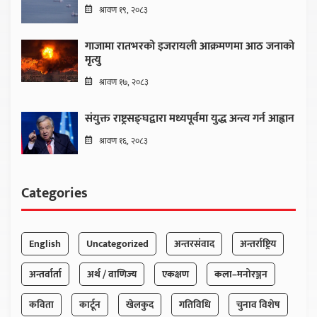
श्रावण १९, २०८३
गाजामा रातभरको इजरायली आक्रमणमा आठ जनाको
मृत्यु
श्रावण १७, २०८३
संयुक्त राष्ट्रसङ्घद्वारा मध्यपूर्वमा युद्ध अन्त्य गर्न आह्वान
श्रावण १६, २०८३
Categories
English
Uncategorized
अन्तरसंवाद
अन्तर्राष्ट्रिय
अन्तर्वार्ता
अर्थ / वाणिज्य
एकक्षण
कला–मनोरञ्जन
कविता
कार्टून
खेलकुद
गतिविधि
चुनाव विशेष