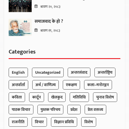
श्रावण २०, २०८३
समाजवाद के हो ?
श्रावण १९, २०८३
Categories
English
Uncategorized
अन्तरसंवाद
अन्तर्राष्ट्रिय
अन्तर्वार्ता
अर्थ / वाणिज्य
एकक्षण
कला–मनोरञ्जन
कविता
कार्टून
खेलकुद
गतिविधि
चुनाव विशेष
पाठक विचार
पुस्तक परिचय
प्रदेश
प्रेस वक्तव्य
राजनीति
विचार
विज्ञान प्रविधि
विशेष