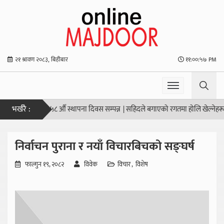
२१ श्रावण २०८३, बिहीबार
११:००:५७ PM
भर्खरै :
सान सङ्घको ५८ औँ स्थापना दिवस सम्पन्न
|
सहिदले बगाएको रगतमा होलि खेल्नेहरूदेखि स
निर्वाचन पुराना र नयाँ विचारबिचको सङ्घर्ष
फाल्गुन १९, २०८२
विवेक
विचार
विशेष