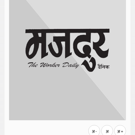
अ -
अ
अ +