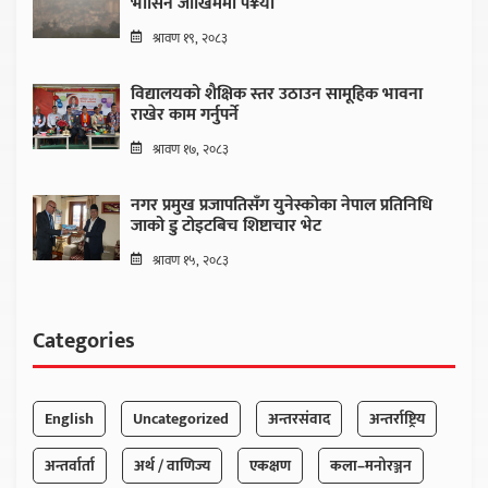
भासिने जोखिममा प¥यो
श्रावण १९, २०८३
विद्यालयको शैक्षिक स्तर उठाउन सामूहिक भावना
राखेर काम गर्नुपर्ने
श्रावण १७, २०८३
नगर प्रमुख प्रजापतिसँग युनेस्कोका नेपाल प्रतिनिधि
जाको डु टोइटबिच शिष्टाचार भेट
श्रावण १५, २०८३
Categories
English
Uncategorized
अन्तरसंवाद
अन्तर्राष्ट्रिय
अन्तर्वार्ता
अर्थ / वाणिज्य
एकक्षण
कला–मनोरञ्जन