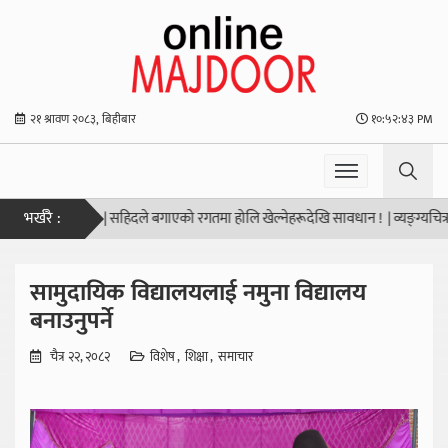
२१ श्रावण २०८३, बिहीबार
१०:५२:४३ PM
भर्खरै :
ा दिवस सम्पन्न
|
सहिदले बगाएको रगतमा होलि खेल्नेहरूदेखि सावधान !
|
व्यङ्ग्यचित्रको
सामुदायिक विद्यालयलाई नमुना विद्यालय
बनाउनुपर्ने
चैत्र २२, २०८२
विशेष
शिक्षा
समाचार