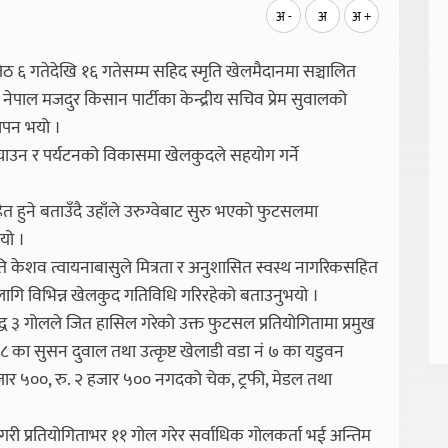
अ -
अ
अ +
ेठ ६ गतेदेखि १६ गतेसम्म सहिद स्मृति खेलमैदानमा सञ्चालित
नेपाल मजदुर किसान पार्टीका केन्द्रीय सचिव प्रेम सुवालको
ापन भयो ।
चाउन र पर्यटनको विकासमा खेलकुदले सहयोग गर्ने
ित हुने बताउँदै उहाँले उरुग्वेबाट सुरु भएको फुटसलमा
यो ।
ति केशव त्वायनाबासुले मित्रता र अनुशासित स्वस्थ नागरिकसहित
यारका लागि विभिन्न खेलकुद गतिविधि गरिरहेको बताउनुभयो ।
ध ३ गोलले जित हासिल गरेको उक्त फुटसल प्रतियोगितामा प्रमुख
ं ८ का सुसन दुवाल तथा उत्कृष्ट खेलाडी वडा नं ७ का यडुवन
जार ५००, रु. २ हजार ५०० नगदको चेक, ट्रफी, मेडल तथा
ी प्रतियोगिताभर ११ गोल गरेर सर्वाधिक गोलकर्ता भई अन्तिम