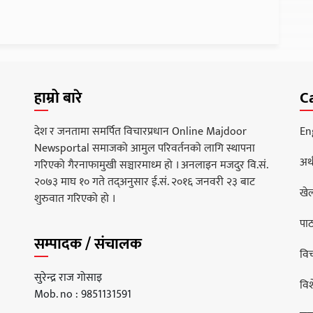
हाम्रो बारे
C
देश र जनतामा समर्पित विचारप्रधान Online Majdoor
En
Newsportal समाजको आमुल परिवर्तनको लागि स्थापना
अर्
गरिएको गैरनाफामुखी सञ्चारमाध्म हो । अनलाइन मजदुर वि.सं.
२०७३ माघ १० गते तद्अनुसार ई.सं. २०१६ जनवरी २३ बाट
खे
शुरुवात गरिएको हो ।
पा
सम्पादक / संचालक
वि
सुरेन्द्र राज गोसाइ
वि
Mob. no : 9851131591