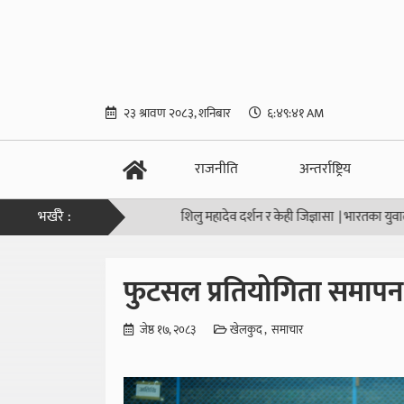
२३ श्रावण २०८३, शनिबार
६:४९:४१ AM
राजनीति
अन्तर्राष्ट्रिय
भर्खरै :
शिलु महादेव दर्शन र केही जिज्ञासा
|
भारतका युवाले यसरी तो
फुटसल प्रतियोगिता समापन 
जेष्ठ १७, २०८३
खेलकुद
समाचार