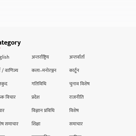
ategory
glish
अन्तर्राष्ट्रिय
अन्तर्वार्ता
थ / वाणिज्य
कला–मनोरञ्जन
कार्टून
लकुद
गतिविधि
चुनाव विशेष
ठक विचार
प्रदेश
राजनीति
चार
विज्ञान प्रविधि
विशेष
शेष समाचार
शिक्षा
समाचार