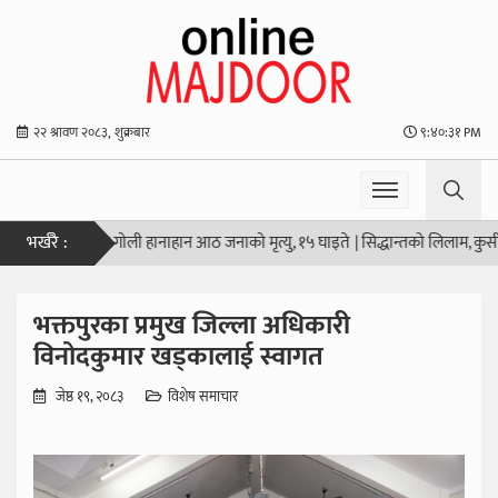
२२ श्रावण २०८३, शुक्रबार
९:४०:३२ PM
भर्खरै :
न्डको स्कूलमा गोली हानाहान आठ जनाको मृत्यु, १५ घाइते
|
सिद्धान्तको लिलाम, कुर्सीको
भक्तपुरका प्रमुख जिल्ला अधिकारी
विनोदकुमार खड्कालाई स्वागत
जेष्ठ १९, २०८३
विशेष समाचार