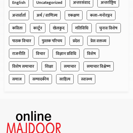
English
Uncategorized
अन्तरसंवाद
अन्तर्राष्ट्रिय
अन्तर्वार्ता
अर्थ / वाणिज्य
एकक्षण
कला–मनोरञ्जन
कविता
कार्टून
खेलकुद
गतिविधि
चुनाव विशेष
पाठक विचार
पुस्तक परिचय
प्रदेश
प्रेस वक्तव्य
राजनीति
विचार
विज्ञान प्रविधि
विशेष
विशेष समाचार
शिक्षा
समाचार
समाचार विश्लेष्ण
समाज
सम्पादकीय
साहित्य
स्वास्थ्य