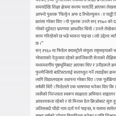
भएको, उच्च गुणस्तरको सर्वव्यापी शिक्षा प्रणालीक
समयदेखि शिक्षा क्षेत्रमा कलम चलाउँदै आएका लेख
आफ्नो पुस्तक ‘चिल्ड्रेन अफ द रिभोल्युसन : ए याङ्की
प्रशंसा गरेका थिए । यो पुस्तक उनले सन् १९७० को दशक
गरेको दुईवटा भ्रमणमा आधारित थियो । उनले लेखेका थि
काम गरिरहेको छ भन्ने भावना पाइन्छ । त्यो उद्देश्य व्यक
छ ।”
सन् १९६० मा फिडेल क्यास्ट्रोले संयुक्त राष्ट्रसङ्घको
ग्वेभाराको नेतृत्वमा रहेको क्रान्तिकारी सेनाको शैक्
मध्यमवर्गीय पृष्ठभूमिबाट आएका थिए र उनीहरूले क्र
फुल्गेन्सियो बाटिस्टालाई सत्ताच्युत गर्ने लडाइँका
लागि विद्यालयहरू स्थापना गरेका थिए । एक पूर्वब्रिगा
वर्षकी थिएँ । फिडेलले एक भाषणमा भनेका थिए कि यु
त्यसैको निरन्तरता स्वरूप साक्षरता अभियान सञ्चाल
आवश्यकता रहेको र यो मिनास डेल फ्रिओबाट सुरु हुने ब
जतिसक्दो चाँडो नाम दर्ता गर्न पाइन्छ, म यसमा सामेल 