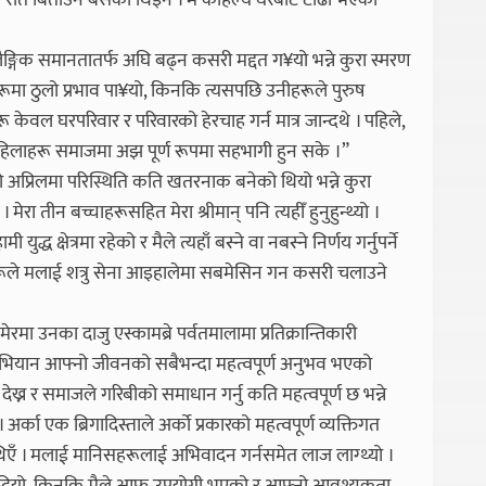
 रात बिताउन बसेकी थिइनँ । म कहिल्यै घरबाट टाढा भएकी
गिक समानतातर्फ अघि बढ्न कसरी मद्दत ग¥यो भन्ने कुरा स्मरण
ूमा ठुलो प्रभाव पा¥यो, किनकि त्यसपछि उनीहरूले पुरुष
केवल घरपरिवार र परिवारको हेरचाह गर्न मात्र जान्दथे । पहिले,
हिलाहरू समाजमा अझ पूर्ण रूपमा सहभागी हुन सके ।”
प्रिलमा परिस्थिति कति खतरनाक बनेको थियो भन्ने कुरा
ेरा तीन बच्चाहरूसहित मेरा श्रीमान् पनि त्यहीँ हुनुहुन्थ्यो ।
क्षेत्रमा रहेको र मैले त्यहाँ बस्ने वा नबस्ने निर्णय गर्नुपर्ने
हरूले मलाई शत्रु सेना आइहालेमा सबमेसिन गन कसरी चलाउने
मेरमा उनका दाजु एस्कामब्रे पर्वतमालामा प्रतिक्रान्तिकारी
यो अभियान आफ्नो जीवनको सबैभन्दा महत्वपूर्ण अनुभव भएको
ख्न र समाजले गरिबीको समाधान गर्नु कति महत्वपूर्ण छ भन्ने
 अर्का एक ब्रिगादिस्ताले अर्को प्रकारको महत्वपूर्ण व्यक्तिगत
लु थिएँ । मलाई मानिसहरूलाई अभिवादन गर्नसमेत लाज लाग्थ्यो ।