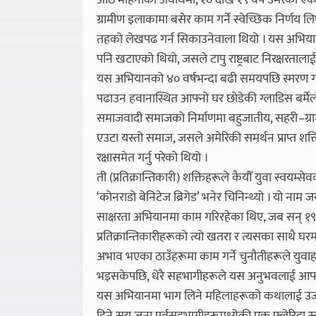
आठ महिनाको अवधिमा, १० देखि १९ वर्ष उमेरका एक 
ग्रामीण इलाकामा बसेर काम गर्ने स्वेच्छिक निर्ण
तहको लेखपढ गर्न सिकाउनेवाला थियो । यस अभियानल
पनि खटाएको थियो, जसले टापु राष्ट्रबाट निरक्षरतालाई
यस अभियानको ४० वर्षभन्दा बढी समयपछि स्मरण गर्दै,
पढाउन हवानास्थित आफ्नो घर छोडेकी ग्लाडिस बर्मे
समाजवादी समाजको निर्माणमा बहुजातीय, सहरी–ग्रामीण 
एउटा यस्तो समाज, जसले अमेरिकी समर्थन प्राप्त शक
रक्षासमेत गर्नु परेको थियो ।
ती (प्रतिक्रान्तिकारी) शक्तिहरूले कैयौँ युवा स्वयम
‘कोनराडो बेनिटेज ब्रिगेड’ भनेर चिनिन्थ्यो । यो नाम
साक्षरता अभियानमा काम गरिरहेका थिए, जब सन् १९६१
प्रतिक्रान्तिकारीहरूको त्यो खतरा र त्यसका साथै घ
अभाव भएका ठाउँहरूमा काम गर्ने चुनौतीहरूले युव
भइसकेपछि, धेरै सहभागीहरूले यस अनुभवलाई आफ्नो 
यस अभियानमा भाग लिने महिलाहरूको कथालाई उजागर गर्न