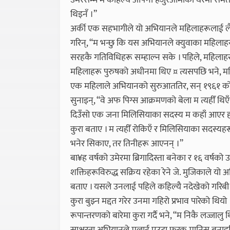
उमेरसम्म म कहिल्यै आफ्नी हजुरआमाको घरमा समेत
थिइनँ ।”
अर्की एक सहभागीले यो अभियानले महिलाहरूलाई लैङ्
गरिन्, “म भन्छु कि यस अभियानले क्युवाका महिलाहर
सरहकै गतिविधिहरू सम्हाल्न सके । पहिले, महिलाहरू 
महिलाहरू पुरुषको अधीनमा थिए ¤ त्यसपछि भने, म
एक महिलाले अभियानको सुरुआततिर, सन् १९६१ को अ
सुनाइन्, “वे अफ पिग्स आक्रमणको बेला म त्यहीँ थिएँ । म
दिउँसो एक जना मिलिसियाका सदस्य म कहाँ आएर हामी युद्ध 
कुरा बताए । म त्यहीँ रोकिएँ र मिलिसियाका सदस्य
भनेर सिकाए, तर तिनीहरू आएनन् ।”
बा¥ह वर्षको उमेरमा ब्रिगादिस्ता बनेका र १६ वर्षको उ
शक्तिहरूविरुद्ध सक्रिय रहेका रेने जे. मुजिकाले 
बताए । यसले उनलाई पहिले कहिल्यै नदेखेको गरिबी दे
कुरा बुझ्न मद्दत गरेर उनमा गहिरो प्रभाव पारेको थियो ।
रूपान्तरणको बारेमा कुरा गर्दै भने, “म निकै लज्जा