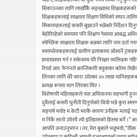
यद्यपि, शिक्षकहरूको यो युवा फौज जम्मा गर्नु कुनै 
सिकाउनका लागि लाखौँकै सङ्ख्यामा शिक्षकहरूको आवश्
शिक्षकहरूलाई साक्षरता शिक्षण विधिको सघन तालिमक
सिकारुहरूलाई कसरी बुझाउने भन्नेबारे निर्देशन दिन
बेहोरिरहेको समयमा पनि शिक्षण पेसामा आबद्ध अधिक
स्वेच्छिक साक्षरता शिक्षक बन्नका लागि नाम दर्ता 
स्वयम्सेवकहरूलाई ग्रामीण इलाकामा ओसार्ने ट्रकहरू च
प्रचारप्रसार गर्न र सकेसम्म धेरै निरक्षर व्यक्ति
रिचर्ड आर. फेगनले क्रान्तिकारी क्युवाका बारेमा ल
लिनका लागि धेरै साना उमेरका २० लाख मानिसहरूबा
प्रत्यक्ष रूपमा भाग लिएका थिए ।
विशेषगरी महिलाहरूले यस अभियानमा सहभागी हुनका ल
दुवैलाई कसरी चुनौती दिनुपरेको थियो भन्ने कुरा स्मरण 
सङ्घर्ष भयो† म केटी भएकै कारण उनीहरू मलाई पठाउन च
म निकै सानो उमेरमै त्यो इतिहासको हिस्सा बनेँ ।” अर
आपत्ति जनाउनुभएन । तर, मेरा बुबाले भन्नुभयो, “ठीक