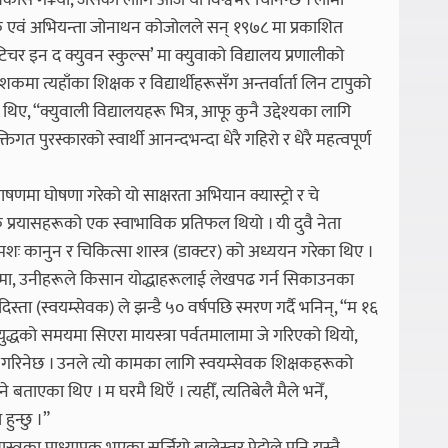
ो विकास ग¥यो, जसका लागि आज यो विश्वभर चिनिन्छ । लामो
क एवं अभियन्ता जोनाथन कोजोलले सन् १९७८ मा प्रकाशित
 टिचर इन द क्युवन स्कुल्स’ मा क्युवाको विद्यालय प्रणालीको
मा त्यहाँका शिक्षक र विद्यार्थीहरूसँग अन्तर्वार्ता लिन टापुको
ए, “क्युवाली विद्यालयहरू भित्र, आफू कुनै उद्देश्यका लागि
्तिगत पुरस्कारको स्वार्थी आनन्दभन्दा धेरै गहिरो र धेरै महत्वपूर्ण
 भाषणमा घोषणा गरेको यो साक्षरता अभियान क्यास्ट्रो र चे
षिक प्रयासहरूको एक स्वाभाविक प्रतिफल थियो । यी दुवै नेता
मशः कानुन र चिकित्सा शास्त्र (डाक्टर) को अध्ययन गरेका थिए ।
 क्रममा, उनीहरूले किसान योद्धाहरूलाई लेखपढ गर्न सिकाउनका
दिस्ता (स्वयम्सेवक) ले झन्डै ५० वर्षपछि स्मरण गर्दै भनिन्, “म १६
द्धको समयमा सिएरा मायस्त्रा पर्वतमालामा जे गरिएको थियो,
न गरिनेछ । उनले त्यो कामका लागि स्वयम्सेवक शिक्षकहरूको
ताएका थिए । म घरमै थिएँ । त्यहीँ, त्यतिबेलै मैले भनेँ,
हुन्छु ।”