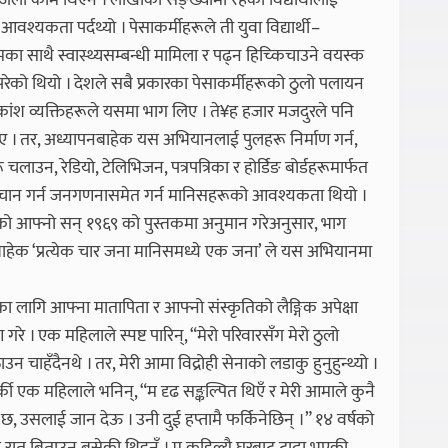
सजिलो काम थिएन । लाखौँको सङ्ख्यामा रहेका विद्यार्थीलाई
यकता पर्दथ्यो । पेसाकर्मीहरूले ती युवा विद्यार्थी–
ा साथै स्वास्थ्यसम्बन्धी मामिला र पढ्न हिच्किचाउने वयस्क
ुपरेको थियो । देशले सबै प्रकारका पेसाकर्मीहरूको ठुलो पलायन
ांश व्यक्तिहरूले यसमा भाग लिए । ते¥ह हजार मजदुरले पनि
गराए । तर, अध्यापनबाहेक यस अभियानलाई पुलहरू निर्माण गर्न,
लाउन, रेडियो, टेलिभिजन, पत्रपत्रिका र होर्डिङ बोर्डहरूमार्फत
हरू पहिचान गर्न जनगणनासमेत गर्न मानिसहरूको आवश्यकता थियो ।
ेखेको आफ्नो सन् १९६९ को पुस्तकमा अनुमान गरेअनुसार, भाग
हेक ‘प्रत्येक चार जना मानिसमध्ये एक जना’ ले यस अभियानमा
ागि आफ्ना मातापिता र आफ्नो संस्कृतिको लैङ्गिक अपेक्षा
गरे । एक महिलाले स्पष्ट पारिन्, “मेरो परिवारसँग मेरो ठुलो
ाहँदैनथे । तर, मेरी आमा विद्रोही सेनाको लडाकु हुनुहुन्थ्यो ।
्की एक महिलाले भनिन्, “म दृढ सङ्कल्पित थिएँ र मेरी आमाले कुनै
 छ, उसलाई जान देऊ । उनी दुई हप्तामै फर्किनेछिन् ।” १४ वर्षको