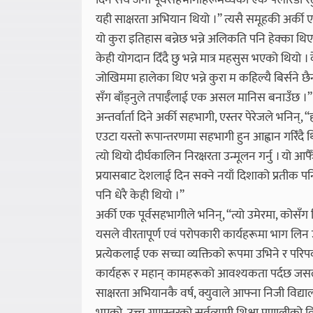
दिने सय जना पूर्वसहभागीहरूमध्येकी एक फ्लेरिडा स्टु
यही साक्षरता अभियान थियो ।” त्यसै समूहकी अर्की ए
यो कुरा इतिहास बन्नेछ भन्ने अलिकति पनि हेक्का थिए
केही योगदान दिँदै छु भन्ने मात्र महसुस भएको थियो ।
जोखिममा हालेका थिए भन्ने कुरा म कहिल्यै बिर्स
सँग बाँड्नुले तपाईँलाई एक असल मानिस बनाउँछ ।”
अन्तर्वार्ता दिने अर्की सहभागी, एस्तर पेरेजले भनिन्,
एउटा यस्तो रूपान्तरणमा सहभागी हुन आह्वान गरिँदै 
त्यो थियो दीर्घकालिन निरक्षरता उन्मूलन गर्नु । यो आ
प्रयासबाट देशलाई दिन सक्ने नयाँ दिशाको प्रतीक प
पनि धेरै केही थियो ।”
अर्की एक पूर्वसहभागीले भनिन्, “त्यो उमेरमा, कोसँग 
यसले वीरतापूर्ण एवं परोपकारी कार्यहरूमा भाग लिन उ
प्रत्येकलाई एक सच्चा व्यक्तिको रूपमा उभिने र परिप
कार्यहरू र महान् कामहरूको आवश्यकता पर्दछ जसले
साक्षरता अभियानकै वर्ष, क्युवाले आफ्ना निजी विद्य