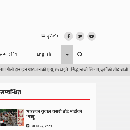
युनिकोड
सम्पादकीय
English
नाहान आठ जनाको मृत्यु, १५ घाइते
|
सिद्धान्तको लिलाम, कुर्सीको सौदाबाजी
|
उठ जाग ए श
सम्बन्धित
भारतका युवाले यसरी तोडे मोदीको
‘जादु’
श्रावण २२, २०८३