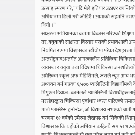
बा¥ह वर्षको उमेरमा ब्रिगादिस्ता बनेका र पछि शिक्षाशास
उत्साह स्मरण गरे, “यदि मैले हतियार उठाएर क्रान्तिको र
अभियानमा ढिलो गरी जोडिएँ । आमाको सहमति नभए पनि,
थियो ।”
साक्षरता अभियानका क्रममा विकास गरिएको शिक्षण व
तर, क्युवाको साक्षरता विस्तार यसको प्रभावशाली अन्तर्
नियमित रूपमा विश्वभरका खाँचोमा परेका देशहरूमा 
अन्तर्राष्ट्रवादअन्तर्गत आपत्कालीन प्रतिक्रिया चिकित्
व्यवस्था र क्युवा तथा विदेशमा चिकित्सा जनशक्तिको 
अमेरिकन स्कूल अफ मेडिसिनले, जसले न्यून आय भएका वि
अध्ययन गर्न गएका १,५०० प्यालेस्टिनी विद्यार्थीमध्ये
मिगुएल डियाज–कानेलले प्यालेस्टिनी विद्यार्थीहरूलाई 
नरसंहारद्वारा चिकित्सा पूर्वाधार ध्वस्त पारिएको समा
मार्ता प्लासेरेस हर्नान्डेज, जो विद्यालय नभएको ग्राम
चरणमा ११ वर्षको उमेरमा लेखपढ गर्न सिकेकी थिइन्, उ
विश्वास छ कि यहाँको अभियान कहिल्यै समाप्त भएक