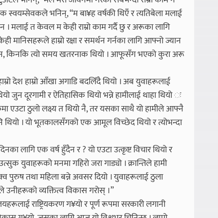
अर्टले भनिन्, “मैले मेरो जीवनमा गरेको सबैभन्दा राम्रो काम नै
क स्वयम्सेवकले भनिन्, “म बा¥ह वर्षकी थिएँ र त्यतिबेला मलाई
न । मलाई त केवल म केही राम्रो काम गर्दै छु र अरूका लागि
 केही मानिसहरूले हाम्रो रक्षा र समर्थन गर्नका लागि आफ्नो ज्यान
ने छैन, किनकि त्यो समय खतरनाक थियो । आफूसँग भएको कुरा अरू
 “हाम्रो देश हाम्रो आँखा अगाडि बदलिँदै थियो । अब युवाहरूलाई
थियो जुन दूरगामी र ऐतिहासिक थियो भन्ने हामीलाई थाहा थियो ः
फैँमा एउटा ठुलो लक्ष्य त थियो नै, तर यसका साथै यो हामीले आफ्नै
नि थियो । यो भूतकालसँगको एक आमूल विच्छेद थियो र त्योभन्दा
दिनका लागि एक वर्ष हुँदैन र ? यो एउटा उत्कृष्ट विचार थियो र
त्सुक युवाहरूको मनमा गहिरो जरा गाड्यो । क्रान्तिले हामी
क्व पुरुष तथा महिला बन्ने अवसर दियो । युवाहरूलाई ठुला
 उनीहरूको व्यक्तित्व विकास गरोस् ।”
ालयहरूलाई राष्ट्रियकरण ग¥यो र पूर्ण रूपमा सरकारी लगानी