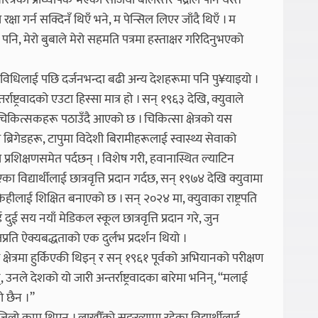
्त्रका प्राध्यापक भएका सर्जियो बालेस्तर पेद्रोले पनि यस्तै
क्षा गर्न सक्दिनँ थिएँ भने, म पेन्सिल लिएर जाँदै थिएँ । म
 मेरो बुबाले मेरो सहमति पत्रमा हस्ताक्षर गरिदिनुभएको
िधिलाई पछि दर्जनभन्दा बढी अन्य देशहरूमा पनि पु¥याइयो ।
राष्ट्रवादको एउटा हिस्सा मात्र हो । सन् १९६३ देखि, क्युवाले
चिकित्सकहरू पठाउँदै आएको छ । चिकित्सा क्षेत्रको यस
सा ब्रिगेडहरू, टापुमा विदेशी बिरामीहरूलाई स्वास्थ्य सेवाको
प्रशिक्षणसमेत पर्दछन् । विशेष गरी, हवानास्थित ल्याटिन
द्यार्थीलाई छात्रवृत्ति प्रदान गर्दछ, सन् १९७४ देखि क्युवामा
 केहीलाई शिक्षित बनाएको छ । सन् २०२४ मा, क्युवाका राष्ट्रपति
दुई सय नयाँ मेडिकल स्कूल छात्रवृत्ति प्रदान गरे, जुन
जप्रति ऐक्यबद्धताको एक दुर्लभ प्रदर्शन थियो ।
ीण क्षेत्रमा हुर्किएकी थिइन् र सन् १९६१ पूर्वको अभियानको परीक्षण
नले देशको यो जारी अन्तर्राष्ट्रवादका बारेमा भनिन्, “मलाई
ो छैन ।”