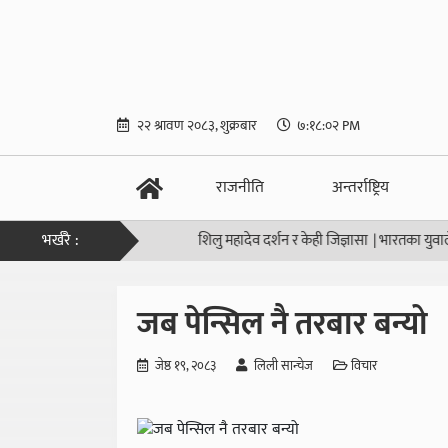
२२ श्रावण २०८३, शुक्रबार
७:१८:०३ PM
राजनीति
अन्तर्राष्ट्रिय
भर्खरै :
शिलु महादेव दर्शन र केही जिज्ञासा
|
भारतका युवाले यसरी तोडे 
जब पेन्सिल नै तरबार बन्यो
जेष्ठ १९, २०८३
लिली सान्चेज
विचार