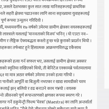
लाख युवाहरूले एउटा यस्तो कार्यक्रमको हिस्साका रूपमा
य लिए, जसले देशभरका कुल सात लाख मानिसहरूलाई प्राथमिक
े सहरी क्षेत्रमा पढाउनका लागि साना सङ्ख्यामा युवाहरूलाई
 पूर्ण रूपमा उन्मूलन गरिदियो ।
 मध्यमवर्गीय १७ वर्षको उमेरमा ग्रामीण क्षेत्रका वयस्कहरूलाई
लो लास्त्राले यसलाई ‘मानवताको विजय’ भनिन् । यो एउटा नव–
र लैङ्गिक ऐक्यबद्धता कस्तो हुन्छ भन्ने कुराको प्रदर्शन थियो ।
्तिहरूका तर्फबाट हुने हिंसात्मक आक्रमणविरुद्ध एकैसाथ
्सेवकहरूको हत्या गर्न सफल भए, जसलाई ग्रामीण क्षेत्रमा अक्सर
 जसको स्मृतिमा राखिएको थियो, ती बेनिटेज एस्कामब्रे पर्वतमालामा
 मा मात्र अठार वर्षको उमेरमा उनको हत्या गरियो ।
रमा पानीको आपूर्ति वा बिजुली नभएका र खाद्य सामग्रीको चरम
ाहरूलाई झन् बलियो र दृढ बनाउने काम ग¥यो । वयस्क
जीवनको पूर्ण रूपान्तरणको क्षणका रूपमा स्मरण गरे ।
े डकुमेन्ट्री फिल्म ‘मेस्त्रा’ (Maestra) का लागि अन्तर्वार्ता