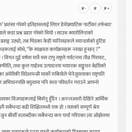
अ -
अ
अ +
 प्रशंसा गरेको इतिहासलाई लिएर डेमोक्र्याटिक पार्टीका तर्फबाट
डियाले कडा प्रश्न प्रहार गरेको थियो । साउथ क्यारोलिनाको
रसङ्ग उठ्यो, तब भिडका केही मानिसहरूले स्यान्डर्सको हुटिङ
र्शकहरूलाई सोधे, “के साक्षरता कार्यक्रमहरू नराम्रा हुन्छन् ?”
दुई वर्षमा मात्रै यस टापु राष्ट्रले पर्यटनमा तीव्र गिरावट,
रास्फीति, तथा कुल गार्हस्थ उत्पादनमा भयानक सङ्कुचन बेहोरेको
अमेरिकी विदेशमन्त्री मार्को रुबियोले भेनेजुयलाका राष्ट्रपति
अभियानपछि क्युवामा पनि सत्ता परिवर्तन गराउने आफ्नो
 यसका विजयहरूलाई बिर्सनु हुँदैन । अनन्तजस्तो देखिने आर्थिक
ै सबैभन्दा बढी शिक्षितमध्ये एक हो । यसको सम्पूर्ण श्रेय
 जुन बीसौँ शताब्दीका सबैभन्दा कम चर्चा गरिएका (वा ओझेलमा