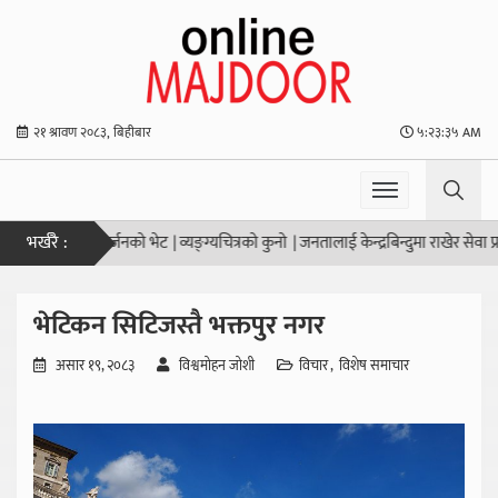
२१ श्रावण २०८३, बिहीबार
५:२३:३६ AM
भर्खरै :
णहरि महर्जनको भेट
|
व्यङ्ग्यचित्रको कुनो
|
जनतालाई केन्द्रबिन्दुमा राखेर सेवा प्रवाह गर्नु 
भेटिकन सिटिजस्तै भक्तपुर नगर
असार १९, २०८३
विश्वमोहन जोशी
विचार
विशेष समाचार