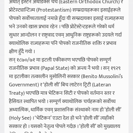
अर्थात् इस्टर्न अर्थाेडक्स चर्च (Eastern Orthodox Church) र
प्रोटेस्ट्यान्टिज्म (Protestantism) सम्प्रदायहरूका इसाईहरूले
पोपको सर्वाेच्चतालाई नमान्ने हुँदा यी सम्प्रदायका इसाई राज्यहरूमा
भने उनको खास प्रभाव रहेन । पछि प्रोटेस्टेन्टहरूले गरेको धर्म
सुधार आन्दोलन र राष्ट्रवाद एवम् आधुनिक राष्ट्रहरूको उदयले गर्दा
क्याथोलिक राज्यहरूमा पनि पोपको राजनीतिक शक्ति र प्रभाव
क्षीण हुँदै गयो ।
सन् १८७०/७१ मा इटली एकीकरण भएपछि पोपको सम्पूर्ण
राजनीतिक प्रभाव (Papal State) को अन्त्य नै भयो । सन् १९२९
मा इटलीका तत्कालीन मुसोलिनी सरकार (Benito Mussolini’s
Government) र ‘होली सी’ बिच लाटेरन ट्रिटी (Lateran
Treaty) भएपछि मात्र भेटिकन सिटी र पोपको वर्तमान स्तर र
हैसियत स्थापित भयो । सम्पूर्ण क्याथोलिक चर्चहरूको सर्वाेच्च
अध्यात्मिक, धार्मिक एवम् प्रशासनिक संस्थाको नाम हो ‘होली सी’
(Holy See) । ‘भेटिकन’ एउटा देश हो भने ‘होली सी’ त्यहाँको
सरकार हो । यसको नेतृत्व पोपले गर्दछ । ‘होली सी’ को मुख्यालय