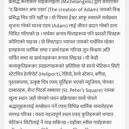
प्रसिद्ध कलाकार माइकलेञ्जेलो (Michelangelo) द्वारा कोरिएको
‘द क्रियसन अफ एडम’ (The creation of Adam) नामको विश्व
प्रसिद्ध चित्र पनि यहीँ छ । यो चित्रमा ईश्वर आफू स्वयम्ले सर्वप्रथम
सृजना गरेको मानव एडम (Adam) लाई जीवन प्रदान गरेको दृश्य
चित्रित गरिएको छ । चर्चका अन्यत्र भित्ताहरूमा पनि प्रशस्तै चित्रहरू
कोरिएको पाइन्छ । यो सिस्टाइन च्यापल नामको चर्चभित्र रहेका
हलहरूमा धार्मिक सभा र प्रार्थनाहरू गरिन्छ जुन विश्वमा अति
चर्चित सभा वा प्रार्थनाहरूका रूपमा लिइन्छ । यी केही
कलाकृतिहरूका उदाहरणहरूको अतिरिक्त यो सानो भेटिकन सिटी
स्टेटभित्र हेलीपोर्ट (Heliport), रेडियो, रेल्वे स्टेसन, बगैँचा,
पुस्तकालय, उत्कृष्ट चित्र एवम् मूर्तिहरू भएको म्युजियम, पोपका
दरबारहरू, सेन्ट पिटर्स स्क्वायर (St. Peter’s Square) नामक
खुला स्थान जहाँ पोपको चयन प्रक्रियाका साथै पोपले
श्रद्धालुहरूलाई सम्बोधन गर्ने एवम् विभिन्न धार्मिक समारोहहरू
सम्पन्न गरिन्छ । यस्ता महत्वपूर्ण स्थल एवम् कृतिहरूको भण्डार
भेटिकन सिटीलाई नै मान्न सकिन्छ । यहाँका स्वीस गार्डहरूका