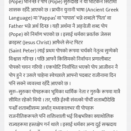
(Pope) भनिन्छ र पोप (Pope) सुरुदेखि नै यो भेटिकन सिटीमा
शासक रहँदै आएको छ । प्राचीन युनानी भाषा (Ancient Greek
Language) मा ‘Pappas’ वा ‘पापास’ भन्ने शब्दले ‘पिता’ वा
Father भन्ने अर्थ दिन्छ । यही अर्थमा नै अङ्ग्रेजी शब्द पोप
(Pope) को निर्माण भएको छ । इसाई धर्मका प्रवर्तक जेसस
क्राइस्ट (Jesus Christ) आफैले सेन्ट पिटर
(Saint Peter) लाई प्रथम पोपको रूपमा चर्चको नेतृत्व सुम्पेको
विश्वास गरिन्छ । पछि आफ्नै किसिमको निर्वाचन प्रणालीबाट
पोपको चयन गरियो । एकचोटि निर्वाचित भएको पोप आजीवन नै
पोप हुने र उसले चाहेमा स्वेच्छाले आफ्नो पदबाट राजीनामा दिन
पनि सक्ने व्यवस्था रहँदै आएको छ ।
सुरु–सुरुका पोपहरूका भूमिका धार्मिक नेता र गुरुकै रूपमा मात्रै
सीमित रहेको थियो । तर, पछि ईस्वी संवत्को पाँचौँ शताब्दीदेखि
पन्ध्रौँ शताब्दीसम्म अर्थात् मध्यकालभर यी पोपहरू
राजनीतिकरूपले पनि शक्तिशाली भई विश्वभरिका क्याथोलिक
राज्यहरूमा हस्तक्षेप गर्न थाले । इसाई धर्मका अन्य दुई सम्प्रदाय