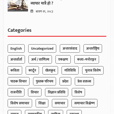
व्यापार मात्रै हो ?
श्रावण १९, २०८३
Categories
English
Uncategorized
अन्तरसंवाद
अन्तर्राष्ट्रिय
अन्तर्वार्ता
अर्थ / वाणिज्य
एकक्षण
कला–मनोरञ्जन
कविता
कार्टून
खेलकुद
गतिविधि
चुनाव विशेष
पाठक विचार
पुस्तक परिचय
प्रदेश
प्रेस वक्तव्य
राजनीति
विचार
विज्ञान प्रविधि
विशेष
विशेष समाचार
शिक्षा
समाचार
समाचार विश्लेष्ण