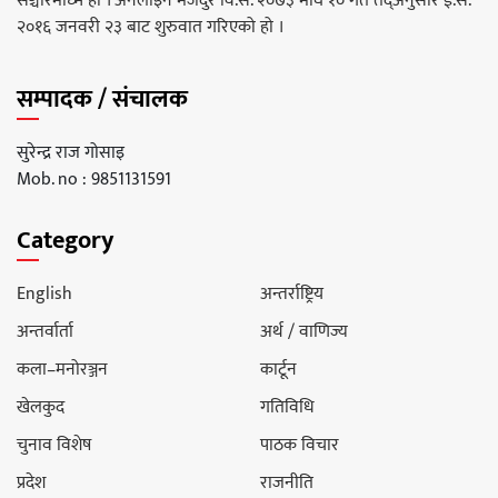
सञ्चारमाध्म हो । अनलाइन मजदुर वि.सं. २०७३ माघ १० गते तद्अनुसार ई.सं.
२०१६ जनवरी २३ बाट शुरुवात गरिएको हो ।
सम्पादक / संचालक
सुरेन्द्र राज गोसाइ
Mob. no : 9851131591
Category
English
अन्तर्राष्ट्रिय
अन्तर्वार्ता
अर्थ / वाणिज्य
कला–मनोरञ्जन
कार्टून
खेलकुद
गतिविधि
चुनाव विशेष
पाठक विचार
प्रदेश
राजनीति