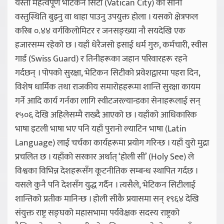
यस्तो महत्वपूर्ण भेटिकन सिटी (Vatican City) को सानो
वस्तुस्थिति बुझ्नु वा थाहा पाउनु उपयुक्त होला । यसको क्षेत्रफल
करिब ०.४४ वर्गकिलोमिटर र जनसङ्ख्या नौ सयदेखि एक
हजारसम्म रहेको छ । यहाँ धेरैजसो इसाई धर्म गुरु, कर्मचारी, स्वीस
गार्ड (Swiss Guard) र तिनीहरूका जहान परिवारहरू रहने
गर्दछन् । पोपको सुरक्षा, भेटिकन सिटीको प्रवेशद्वारमा पहरा दिन,
विशेष धार्मिक तथा राजकीय समारोहहरूमा शान्ति सुरक्षा कायम
गर्ने आदि कार्य गर्नका लागि स्वीटजरल्यान्डका सेनाहरूलाई सन्
१५०६ देखि अहिलेसम्मै राख्दै आएको छ । यहाँको आधिकारिक
भाषा इटली भाषा भए पनि यहाँ पुरानो ल्याटिन भाषा (Latin
Language) लाई चर्चका कार्यहरूमा प्रयोग गरिन्छ । यहाँ युरो मुद्रा
प्रचलित छ । यहाँको सरकार अर्थात् ‘होली सी’ (Holy See) ले
विश्वका विभिन्न देशहरूसँग कूटनीतिक सम्बन्ध स्थापित गर्दछ ।
यसले कुनै पनि देशसँग युद्ध गर्दैन । त्यसैले, भेटिकन सिटीलाई
शान्तिको प्रतीक मानिन्छ । होली सीकै प्रयासमा सन् १९६४ देखि
संयुक्त राष्ट्र सङ्घको महासभामा पर्यवेक्षक सदस्य राष्ट्रको