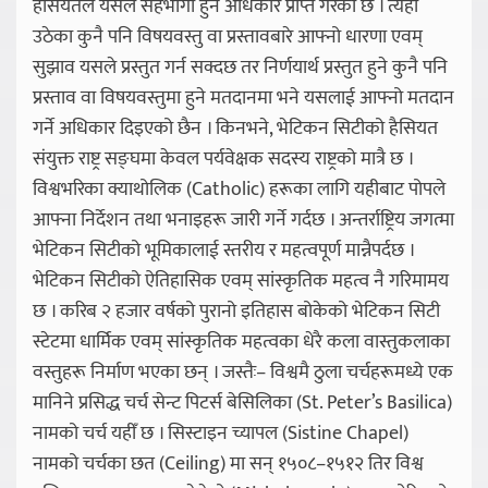
हैसियतले यसले सहभागी हुने अधिकार प्राप्त गरेको छ । त्यहाँ
उठेका कुनै पनि विषयवस्तु वा प्रस्तावबारे आफ्नो धारणा एवम्
सुझाव यसले प्रस्तुत गर्न सक्दछ तर निर्णयार्थ प्रस्तुत हुने कुनै पनि
प्रस्ताव वा विषयवस्तुमा हुने मतदानमा भने यसलाई आफ्नो मतदान
गर्ने अधिकार दिइएको छैन । किनभने, भेटिकन सिटीको हैसियत
संयुक्त राष्ट्र सङ्घमा केवल पर्यवेक्षक सदस्य राष्ट्रको मात्रै छ ।
विश्वभरिका क्याथोलिक (Catholic) हरूका लागि यहीबाट पोपले
आफ्ना निर्देशन तथा भनाइहरू जारी गर्ने गर्दछ । अन्तर्राष्ट्रिय जगत्मा
भेटिकन सिटीको भूमिकालाई स्तरीय र महत्वपूर्ण मान्नैपर्दछ ।
भेटिकन सिटीको ऐतिहासिक एवम् सांस्कृतिक महत्व नै गरिमामय
छ । करिब २ हजार वर्षको पुरानो इतिहास बोकेको भेटिकन सिटी
स्टेटमा धार्मिक एवम् सांस्कृतिक महत्वका धेरै कला वास्तुकलाका
वस्तुहरू निर्माण भएका छन् । जस्तैः– विश्वमै ठुला चर्चहरूमध्ये एक
मानिने प्रसिद्ध चर्च सेन्ट पिटर्स बेसिलिका (St. Peter’s Basilica)
नामको चर्च यहीँ छ । सिस्टाइन च्यापल (Sistine Chapel)
नामको चर्चका छत (Ceiling) मा सन् १५०८–१५१२ तिर विश्व