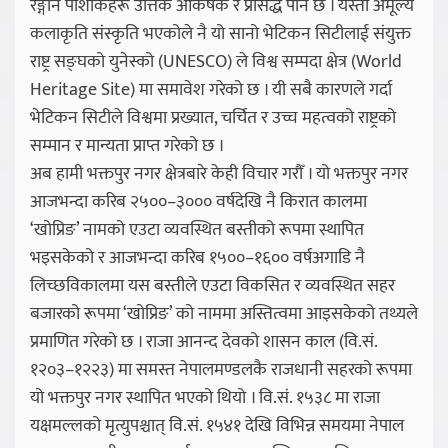
रङ्गीन पोशाकहरू उत्तिकै आकर्षक र प्रसिद्ध पनि छ । यस्ता अमूल्य
कलाकृति संस्कृति भएकोले नै यो सानो भेटिकन सिटीलाई संयुक्त
राष्ट्र सङ्घको युनेस्को (UNESCO) ले विश्व सम्पदा क्षेत्र (World
Heritage Site) मा समावेश गरेको छ । यी सबै कारणले गर्दा
भेटिकन सिटीले विश्वमा प्रख्यात, चर्चित र उच्च महत्वको राष्ट्रको
सम्मान र मान्यता प्राप्त गरेको छ ।
अब हामी भक्तपुर नगर क्षेत्रबारे केही विचार गरौँ । यो भक्तपुर नगर
आजभन्दा करिब २५००–३००० वर्षदेखि नै किरात कालमा
‘खोप्रिङ’ नामको एउटा व्यवस्थित बस्तीको रूपमा स्थापित
भइसकेको र आजभन्दा करिब १५००–१६०० वर्षअगाडि नै
लिच्छविकालमा यस बस्तीले एउटा विकसित र व्यवस्थित सहर
बजारको रूपमा ‘खोप्रिङ’ को नाममा अस्तित्वमा आइसकेको तथ्यले
प्रमाणित गरेको छ । राजा आनन्द देवको शासन काल (वि.सं.
१२०३–१२२३) मा समस्त नेपालमण्डलकै राजधानी सहरको रूपमा
यो भक्तपुर नगर स्थापित भएको थियो । वि.सं. १५३८ मा राजा
यक्षमल्लको मृत्युपश्चात् वि.सं. १५४१ देखि विभिन्न समयमा नेपाल