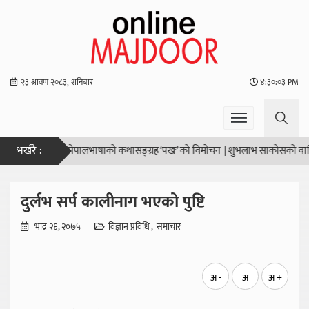
२३ श्रावण २०८३, शनिबार
४:३०:०३ PM
भर्खरै :
 उद्देश्य हो”
|
नेपालभाषाको कथासङ्ग्रह ‘पखः’ को विमोचन
|
शुभलाभ साकोसको वार्षिक स
दुर्लभ सर्प कालीनाग भएको पुष्टि
भाद्र २६, २०७५
विज्ञान प्रविधि
समाचार
अ -
अ
अ +