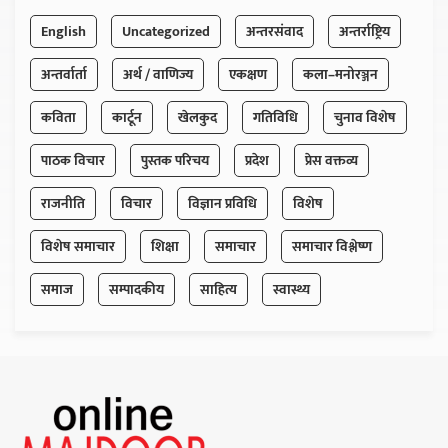
English
Uncategorized
अन्तरसंवाद
अन्तर्राष्ट्रिय
अन्तर्वार्ता
अर्थ / वाणिज्य
एकक्षण
कला–मनोरञ्जन
कविता
कार्टून
खेलकुद
गतिविधि
चुनाव विशेष
पाठक विचार
पुस्तक परिचय
प्रदेश
प्रेस वक्तव्य
राजनीति
विचार
विज्ञान प्रविधि
विशेष
विशेष समाचार
शिक्षा
समाचार
समाचार विश्लेष्ण
समाज
सम्पादकीय
साहित्य
स्वास्थ्य