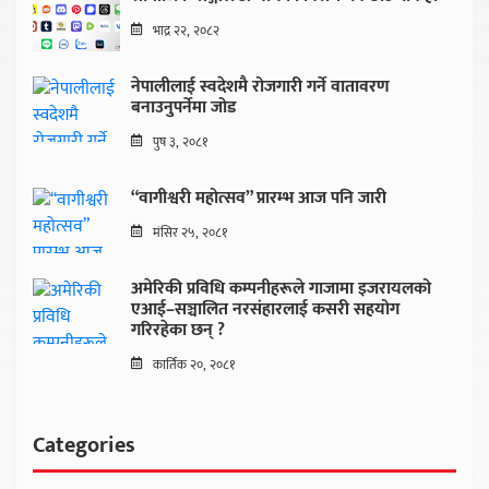
भाद्र २२, २०८२
नेपालीलाई स्वदेशमै रोजगारी गर्ने वातावरण
बनाउनुपर्नेमा जोड
पुष ३, २०८१
“वागीश्वरी महोत्सव” प्रारम्भ आज पनि जारी
मंसिर २५, २०८१
अमेरिकी प्रविधि कम्पनीहरूले गाजामा इजरायलको
एआई–सञ्चालित नरसंहारलाई कसरी सहयोग
गरिरहेका छन् ?
कार्तिक २०, २०८१
Categories