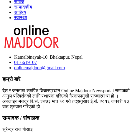
समाज
सम्पादकीय
साहित्य
स्वास्थ्य
Kamalbinayak-10, Bhaktapur, Nepal
01-6619107
onlinemajdoor@gmail.com
हाम्रो बारे
देश र जनतामा समर्पित विचारप्रधान Online Majdoor Newsportal समाजको
आमुल परिवर्तनको लागि स्थापना गरिएको गैरनाफामुखी सञ्चारमाध्म हो ।
अनलाइन मजदुर वि.सं. २०७३ माघ १० गते तद्अनुसार ई.सं. २०१६ जनवरी २३
बाट शुरुवात गरिएको हो ।
सम्पादक / संचालक
सुरेन्द्र राज गोसाइ