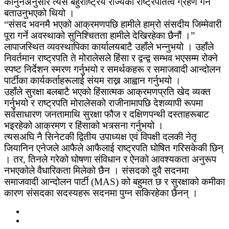
कानुनअनुसार त्यस बहुराष्ट्रिय राज्यको राष्ट्रपतित्व ग्रहण गर्ने
बताउनुभएको थियो ।
“संसद भवनमै भएको आक्रमणपछि हामीले हाम्रो संसदीय जिम्मेवारी
पूरा गर्ने अवस्थाको सुनिश्चितता हामीले देखिरहेका छैनौं ।”
लापाजस्थित व्यवस्थापिका कार्यालयबाटै उहाँले भन्नुभयो । उहाँले
निवर्तमान राष्ट्रपति ते मोरालेसले हिंसा र द्वन्द्व सम्भव भएसम्म रोक्ने
स्पष्ट निर्देशन स्मरण गर्नुभयो र समर्थकहरू र समाजवादी आन्दोलन
पार्टीका कार्यकर्ताहरूलाई संयम राख्न आह्वान गर्नुभयो ।
उहाँले सुरक्षा बलबाटै भएको हिंसात्मक आक्रमणप्रति खेद व्यक्त
गर्नुभयो र राष्ट्रपति मोरालेसको राजीनामापछि देशव्यापी रूपमा
सर्वसाधारण जनतामाथि सुरक्षा फौज र दक्षिणपन्थी दस्ताहरूबाट
भइरहेको आक्रमण र हिंसाको भत्र्सना गर्नुभयो ।
त्यसअघि नै सिनेटकी द्वितीय उपाध्यक्ष एवं विपक्षी दलकी नेतृ
जियानिन एनेजले आफैले आफैलाई राष्ट्रपति घोषित गरिसकेकी छिन्
। तर, तिनले गरेको घोषणा संविधान र ऐनको आवश्यकता अनुरूप
नभएकोले वैधारिकता मिलेको छैन । संसदको दुवै सदनमा
समाजवादी आन्दोलन पार्टी (MAS) को बहुमत छ र सुरक्षाको कमीका
कारण संसदका सदस्यहरू सदनमा पुग्न सकिरहेका छैनन् ।