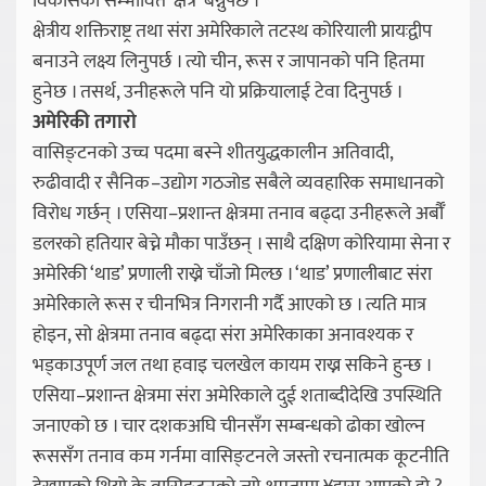
विकासको सम्भावित ‘क्षेत्र’ बन्नुपर्छ ।
क्षेत्रीय शक्तिराष्ट्र तथा संरा अमेरिकाले तटस्थ कोरियाली प्रायःद्वीप
बनाउने लक्ष्य लिनुपर्छ । त्यो चीन, रूस र जापानको पनि हितमा
हुनेछ । तसर्थ, उनीहरूले पनि यो प्रक्रियालाई टेवा दिनुपर्छ ।
अमेरिकी तगारो
वासिङ्टनको उच्च पदमा बस्ने शीतयुद्धकालीन अतिवादी,
रुढीवादी र सैनिक–उद्योग गठजोड सबैले व्यवहारिक समाधानको
विरोध गर्छन् । एसिया–प्रशान्त क्षेत्रमा तनाव बढ्दा उनीहरूले अर्बौँ
डलरको हतियार बेच्ने मौका पाउँछन् । साथै दक्षिण कोरियामा सेना र
अमेरिकी ‘थाड’ प्रणाली राख्ने चाँजो मिल्छ । ‘थाड’ प्रणालीबाट संरा
अमेरिकाले रूस र चीनभित्र निगरानी गर्दै आएको छ । त्यति मात्र
होइन, सो क्षेत्रमा तनाव बढ्दा संरा अमेरिकाका अनावश्यक र
भड्काउपूर्ण जल तथा हवाइ चलखेल कायम राख्न सकिने हुन्छ ।
एसिया–प्रशान्त क्षेत्रमा संरा अमेरिकाले दुई शताब्दीदेखि उपस्थिति
जनाएको छ । चार दशकअघि चीनसँग सम्बन्धको ढोका खोल्न
रूससँग तनाव कम गर्नमा वासिङ्टनले जस्तो रचनात्मक कूटनीति