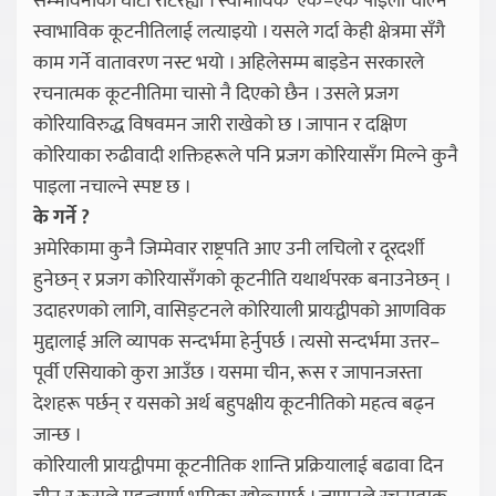
सम्भावनाको घाँटी रेटिरह्यो । स्वाभाविक ‘एक–एक पाइला चाल्ने’
स्वाभाविक कूटनीतिलाई लत्याइयो । यसले गर्दा केही क्षेत्रमा सँगै
काम गर्ने वातावरण नस्ट भयो । अहिलेसम्म बाइडेन सरकारले
रचनात्मक कूटनीतिमा चासो नै दिएको छैन । उसले प्रजग
कोरियाविरुद्ध विषवमन जारी राखेको छ । जापान र दक्षिण
कोरियाका रुढीवादी शक्तिहरूले पनि प्रजग कोरियासँग मिल्ने कुनै
पाइला नचाल्ने स्पष्ट छ ।
के गर्ने ?
अमेरिकामा कुनै जिम्मेवार राष्ट्रपति आए उनी लचिलो र दूरदर्शी
हुनेछन् र प्रजग कोरियासँगको कूटनीति यथार्थपरक बनाउनेछन् ।
उदाहरणको लागि, वासिङ्टनले कोरियाली प्रायःद्वीपको आणविक
मुद्दालाई अलि व्यापक सन्दर्भमा हेर्नुपर्छ । त्यसो सन्दर्भमा उत्तर–
पूर्वी एसियाको कुरा आउँछ । यसमा चीन, रूस र जापानजस्ता
देशहरू पर्छन् र यसको अर्थ बहुपक्षीय कूटनीतिको महत्व बढ्न
जान्छ ।
कोरियाली प्रायःद्वीपमा कूटनीतिक शान्ति प्रक्रियालाई बढावा दिन