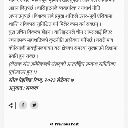
चीन र रूसले महत्वपूर्ण भूमिका खोल्नुपर्छ । जापानले रचनात्मक
अडान लिनुपर्छ । वासिङ्टनले व्यवहारिक र यथार्थ नीति
अपनाउनुपर्छ । विश्वका सबै प्रमुख शक्तिले उत्तर–पूर्वी एसियामा
शान्ति र विकास सुनिश्चित गर्न मिलेर काम गर्न सक्छन् ।
युद्ध उचित विकल्प होइन । वासिङ्टनले चीन र रूसलाई लिएर
रचनात्मक महाशक्तिको कुटनीति अङ्गीकार गर्नैपर्छ । यसरी मात्र
कोरियाली प्रायःद्वीपलगायत यस क्षेत्रका समस्या सुल्झाउने दिशामा
प्रगति हुन सक्छ ।
(लेखक संरा अमेरिकाको संसद्को अन्तर्राष्ट्रिय सम्बन्ध समितिका
पूर्वसदस्य हुन् ।)
स्रोतः पेइचिङ रिभ्यू, २०२३ सेप्टेम्बर ७
अनुवाद : सम्यक
Previous Post