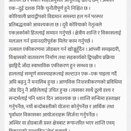
आएको छ र सबैले सोहीअनुसार आफूलाई ढाल्दै छन् । अबका
एक–दुई दशक निकै चुनौतीपूर्ण हुने निश्चित छ ।
कोरियाली प्रायःद्वीपको विद्यमान समस्या हल गर्न परस्पर
प्रतिबद्धताको आवश्यकता छ । दुवै कोरियाको नेतृत्वले
एकअर्काको हितलाई सम्मान गर्नुपर्छ । क्षेत्रीय शान्ति र विकासलाई
मलजल गर्न इमानदारीपूर्वक मिलेर काम गर्नुपर्छ ।
तत्काल एकीकरणमा जोडबल गर्न खोज्नुहुँदैन । आपसी समझदारी,
विश्वासको वातावरण निर्माण तथा सहकार्यको द्विपक्षीय प्रक्रिया
झाङ्गिदै जाँदा स्वाभाविक एकीकरण हुन सम्भव छ ।
हाललाई सम्पूर्ण समस्याहरूलाई सल्टाउन एक–एक पाइला गर्दै
अघि बढ्नु नै मनासिब हुन्छ । आणविक निःशस्त्रीकरणको प्रविधिमा
जोड दिनु नै अहिलेलाई उचित हुन्छ । त्यसका साथै ठूलो दृश्य र
सन्दर्भलाई पनि ध्यान दिन आवश्यक छ । शान्ति सन्धिमा हस्ताक्षर
गर्नुपर्नेछ, नयाँ बन्दोबस्तीको योजना कोर्नुपर्नेछ र आर्थिक तथा
पूर्वाधार विकासका आयोजनाहरू सिर्जना गर्नुपर्नेछ ।
अस्थिर वा होडबाजी ग्रस्त क्षेत्रबाट रूपान्तरित भएर शान्ति एवम्