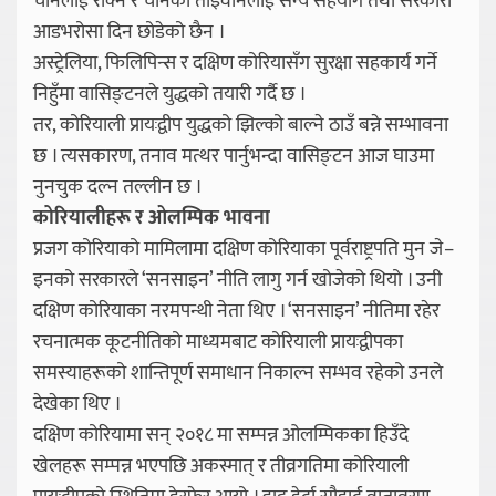
चीनलाई रोक्ने र चीनको ताइवानलाई सैन्य सहयोग तथा सरकारी
आडभरोसा दिन छोडेको छैन ।
अस्ट्रेलिया, फिलिपिन्स र दक्षिण कोरियासँग सुरक्षा सहकार्य गर्ने
निहुँमा वासिङ्टनले युद्धको तयारी गर्दै छ ।
तर, कोरियाली प्रायःद्वीप युद्धको झिल्को बाल्ने ठाउँ बन्ने सम्भावना
छ । त्यसकारण, तनाव मत्थर पार्नुभन्दा वासिङ्टन आज घाउमा
नुनचुक दल्न तल्लीन छ ।
कोरियालीहरू र ओलम्पिक भावना
प्रजग कोरियाको मामिलामा दक्षिण कोरियाका पूर्वराष्ट्रपति मुन जे–
इनको सरकारले ‘सनसाइन’ नीति लागु गर्न खोजेको थियो । उनी
दक्षिण कोरियाका नरमपन्थी नेता थिए । ‘सनसाइन’ नीतिमा रहेर
रचनात्मक कूटनीतिको माध्यमबाट कोरियाली प्रायःद्वीपका
समस्याहरूको शान्तिपूर्ण समाधान निकाल्न सम्भव रहेको उनले
देखेका थिए ।
दक्षिण कोरियामा सन् २०१८ मा सम्पन्न ओलम्पिकका हिउँदे
खेलहरू सम्पन्न भएपछि अकस्मात् र तीव्रगतिमा कोरियाली