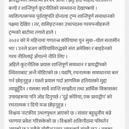
प्रायःद्वीपको स्थितिमा हेरफेर आयो । झट्ट हेर्दा सौहार्द वातावरण
बन्यो र शान्तिपूर्ण कूटनीतिको सम्भावना देखाप¥यो ।
व्यक्तिगतरूपमा पूर्वराष्ट्रपति डोनाल्ड ट्रम्प शान्तिपूर्ण समाधानको
पक्षमा देखिए । तर, वासिङ्टनका उच्चपदस्थ गरमपन्थीहरूले
ट्रम्पको बाटोमा तगारो हाले ।
२०२२ को मे महिनामा गणतन्त्र कोरियामा युन सुक–योल सत्तासीन
भए । उनले प्रजग कोरियाविरुद्धको संरा अमेरिका र बाइडेनको
गरम नीतिलाई अँगाल्ने नीति लिए ।
अहिले कूटनीतिक प्रयास शान्तिपूर्ण समाधान र प्रायःद्वीपको
स्थिरताबाट अन्तै मोडिएको छ । यद्यपि, रचनात्मक समाधानमा बल
गर्न छोड्नुहुन्न । यस्तो प्रयास गर्दा आणविक हतियारको मुद्दा
त्याग्नुहुँदैन । यसका साथै शान्ति सम्झौता तथा आर्थिक विकासका
उपायहरूमा पनि जोड दिनुपर्छ । ‘दुई कोरिया, एक प्रायःद्वीप’ को
रचनात्मक र दिगो मन्त्र छोड्नुहुन्न ।
विश्वमा नाटकीय उथलपुथल आएको छ । संसार बहुध्रुवीय बन्ने
चरणमा प्रवेश गरिसकेको छ । विश्वको शक्तिपीठमा परिवर्तन