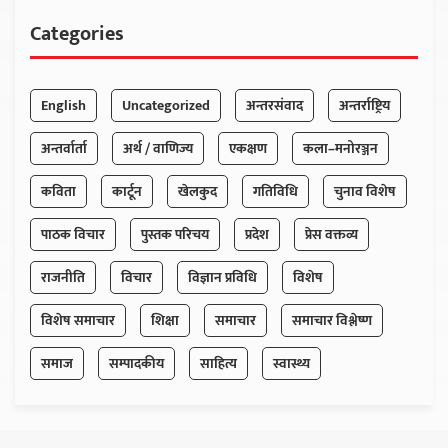
Categories
English
Uncategorized
अन्तरसंवाद
अन्तर्राष्ट्रिय
अन्तर्वार्ता
अर्थ / वाणिज्य
एकक्षण
कला–मनोरञ्जन
कविता
कार्टून
खेलकुद
गतिविधि
चुनाव विशेष
पाठक विचार
पुस्तक परिचय
प्रदेश
प्रेस वक्तव्य
राजनीति
विचार
विज्ञान प्रविधि
विशेष
विशेष समाचार
शिक्षा
समाचार
समाचार विश्लेष्ण
समाज
सम्पादकीय
साहित्य
स्वास्थ्य