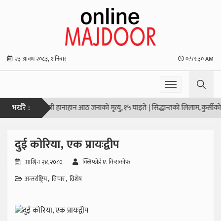
२३ श्रावण २०८३, शनिबार
०:५९:३१ AM
भर्खरै :
ो स्कूलमा गोली हानाहान आठ जनाको मृत्यु, १५ घाइते
|
सिद्धान्तको लिलाम, कुर्सीको सौदा
दुई कोरिया, एक प्रायःद्वीप
आश्विन २४, २०८०
क्लिफोर्ड ए. किराकोफ
अन्तर्राष्ट्रिय
विचार
विशेष