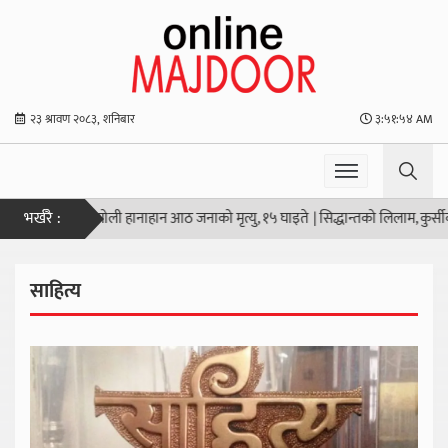
२३ श्रावण २०८३, शनिबार
३:५१:५५ AM
भर्खरै :
को स्कूलमा गोली हानाहान आठ जनाको मृत्यु, १५ घाइते
|
सिद्धान्तको लिलाम, कुर्सीको सौद
साहित्य