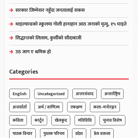
सरकार जिम्मेवार नहुँदा जनतालाई सकस
थाइल्यान्डको स्कूलमा गोली हानाहान आठ जनाको मृत्यु, १५ घाइते
सिद्धान्तको लिलाम, कुर्सीको सौदाबाजी
उठ जाग ए श्रमिक हो
Categories
English
Uncategorized
अन्तरसंवाद
अन्तर्राष्ट्रिय
अन्तर्वार्ता
अर्थ / वाणिज्य
एकक्षण
कला–मनोरञ्जन
कविता
कार्टून
खेलकुद
गतिविधि
चुनाव विशेष
पाठक विचार
पुस्तक परिचय
प्रदेश
प्रेस वक्तव्य